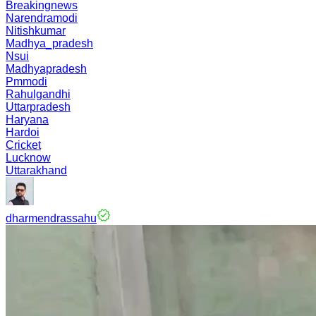
Breakingnews
Narendramodi
Nitishkumar
Madhya_pradesh
Nsui
Madhyapradesh
Pmmodi
Rahulgandhi
Uttarpradesh
Haryana
Hardoi
Cricket
Lucknow
Uttarakhand
dharmendrassahu