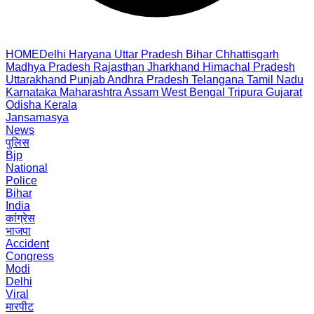
HOME
Delhi
Haryana
Uttar Pradesh
Bihar
Chhattisgarh
Madhya Pradesh
Rajasthan
Jharkhand
Himachal Pradesh
Uttarakhand
Punjab
Andhra Pradesh
Telangana
Tamil Nadu
Karnataka
Maharashtra
Assam
West Bengal
Tripura
Gujarat
Odisha
Kerala
Jansamasya
News
पुलिस
Bjp
National
Police
Bihar
India
कांग्रेस
भाजपा
Accident
Congress
Modi
Delhi
Viral
मारपीट