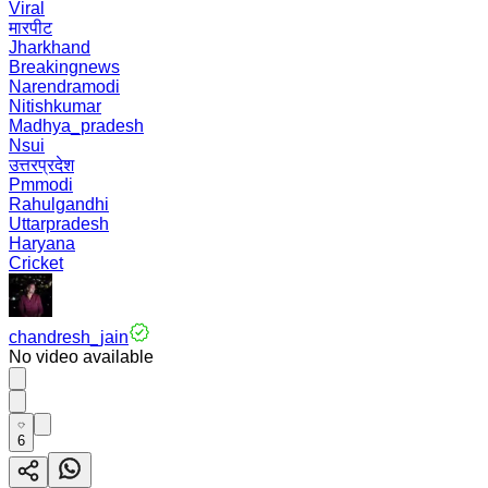
Viral
मारपीट
Jharkhand
Breakingnews
Narendramodi
Nitishkumar
Madhya_pradesh
Nsui
उत्तरप्रदेश
Pmmodi
Rahulgandhi
Uttarpradesh
Haryana
Cricket
chandresh_jain
No video available
6