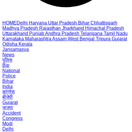
HOME
Delhi
Haryana
Uttar Pradesh
Bihar
Chhattisgarh
Madhya Pradesh
Rajasthan
Jharkhand
Himachal Pradesh
Uttarakhand
Punjab
Andhra Pradesh
Telangana
Tamil Nadu
Karnataka
Maharashtra
Assam
West Bengal
Tripura
Gujarat
Odisha
Kerala
Jansamasya
News
पुलिस
Bjp
National
Police
Bihar
India
कांग्रेस
बीजेपी
Gujarat
भाजपा
Accident
Congress
Modi
Delhi