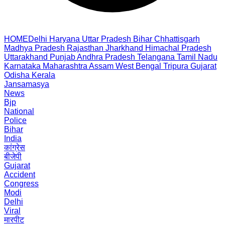
HOME
Delhi
Haryana
Uttar Pradesh
Bihar
Chhattisgarh
Madhya Pradesh
Rajasthan
Jharkhand
Himachal Pradesh
Uttarakhand
Punjab
Andhra Pradesh
Telangana
Tamil Nadu
Karnataka
Maharashtra
Assam
West Bengal
Tripura
Gujarat
Odisha
Kerala
Jansamasya
News
Bjp
National
Police
Bihar
India
कांग्रेस
बीजेपी
Gujarat
Accident
Congress
Modi
Delhi
Viral
मारपीट