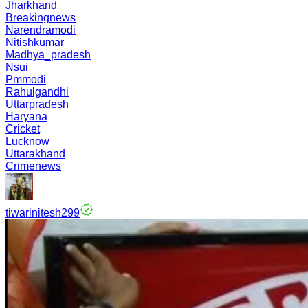
Jharkhand
Breakingnews
Narendramodi
Nitishkumar
Madhya_pradesh
Nsui
Pmmodi
Rahulgandhi
Uttarpradesh
Haryana
Cricket
Lucknow
Uttarakhand
Crimenews
tiwarinitesh299