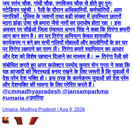
जय स्तंभ चौक, गांधी चौक, रणविजय चौक से होते हुए पुनः
स्टेडियम पहुंची । रैली के दौरान अधिकारियों, कर्मचारियों , आम
नागरिकों , पुलिस के जवानों तथा बड़ी संख्या में उपस्थित छात्रों
व्दारा झंडा उंचा रहे हमारा जैसे नारों का उदघोष होता रहा । इस
अवसर पर सीईओ जिला पंचायत अभय सिंह ने कहा कि तिरंगा हमारी
आन बान शान है। हर घर तिरंगा अभियान केवल शासकीय
कार्यक्रम न बने हम सभी गलियों मोहल्लों और कालोनियों के हर घर
पर तिरंगा लहराने का प्रण लें। तिरंगा हमारे स्वाभिमान का आधार
और देश को विशेष पहचान दिलाने का माध्यम है। ⏩ तिरंगा रैली को
संबोधित करते हुए अपर कलेक्टर प्रमोद कुमार सेन गुप्ता ने कहा कि
यह आजादी को चिरस्थाई बनाए रखने के लिए जरूरी है कि युवाओं में
देश प्रेम देश भक्ति हो। इस तरह के कार्यक्रम युवाओं को देश प्रेम
और देशभक्ति की भावना के लिए प्रेरित करते हैं।
@cmmadhyapradesh @jansamparkmp
#umaria #उमरिया
Umaria, Madhya Pradesh | Aug 9, 2026