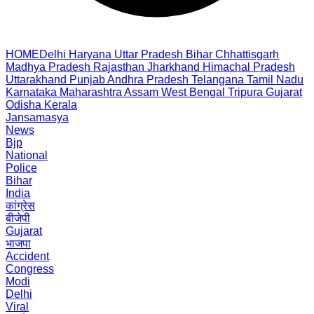
HOME
Delhi
Haryana
Uttar Pradesh
Bihar
Chhattisgarh
Madhya Pradesh
Rajasthan
Jharkhand
Himachal Pradesh
Uttarakhand
Punjab
Andhra Pradesh
Telangana
Tamil Nadu
Karnataka
Maharashtra
Assam
West Bengal
Tripura
Gujarat
Odisha
Kerala
Jansamasya
News
Bjp
National
Police
Bihar
India
कांग्रेस
बीजेपी
Gujarat
भाजपा
Accident
Congress
Modi
Delhi
Viral