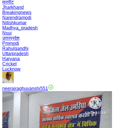
मारपीट
Jharkhand
Breakingnews
Narendramodi
Nitishkumar
Madhya_pradesh
Nsui
उत्तरप्रदेश
Pmmodi
Rahulgandhi
Uttarpradesh
Haryana
Cricket
Lucknow
neerajraghuvanshi551