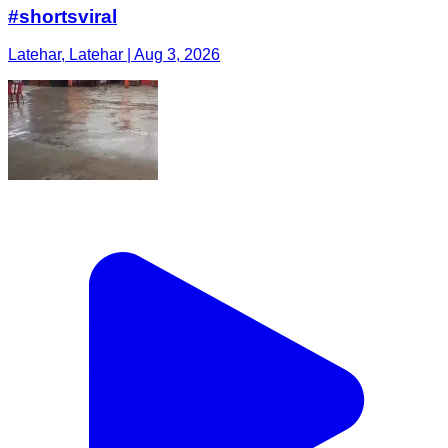
#shortsviral
Latehar, Latehar | Aug 3, 2026