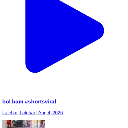
bol bam #shortsviral
Latehar, Latehar | Aug 4, 2026