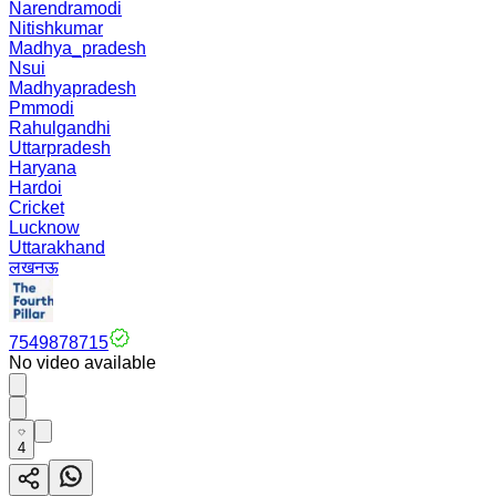
Narendramodi
Nitishkumar
Madhya_pradesh
Nsui
Madhyapradesh
Pmmodi
Rahulgandhi
Uttarpradesh
Haryana
Hardoi
Cricket
Lucknow
Uttarakhand
लखनऊ
7549878715
No video available
4