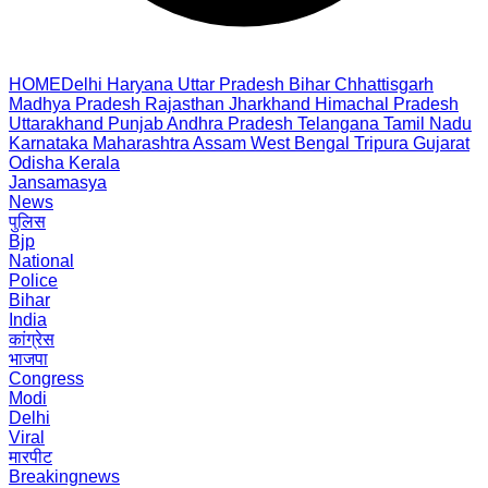
HOME
Delhi
Haryana
Uttar Pradesh
Bihar
Chhattisgarh
Madhya Pradesh
Rajasthan
Jharkhand
Himachal Pradesh
Uttarakhand
Punjab
Andhra Pradesh
Telangana
Tamil Nadu
Karnataka
Maharashtra
Assam
West Bengal
Tripura
Gujarat
Odisha
Kerala
Jansamasya
News
पुलिस
Bjp
National
Police
Bihar
India
कांग्रेस
भाजपा
Congress
Modi
Delhi
Viral
मारपीट
Breakingnews