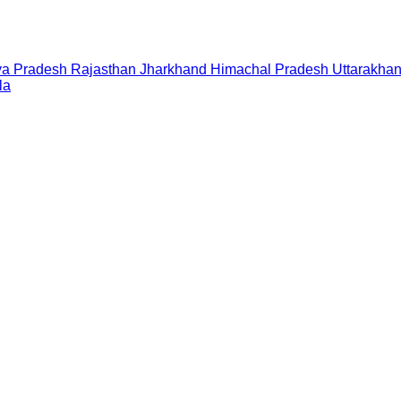
a Pradesh
Rajasthan
Jharkhand
Himachal Pradesh
Uttarakha
la