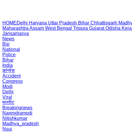
HOME
Delhi
Haryana
Uttar Pradesh
Bihar
Chhattisgarh
Madhy
Maharashtra
Assam
West Bengal
Tripura
Gujarat
Odisha
Kera
Jansamasya
News
Bjp
National
Police
Bihar
India
कांग्रेस
Accident
Congress
Modi
Delhi
Viral
मारपीट
Breakingnews
Narendramodi
Nitishkumar
Madhya_pradesh
Nsui