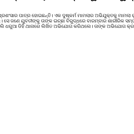
୍ରଶଂସାର ପାତ୍ର ହୋଇଛନ୍ତି। ଏକ ଦୁଷ୍କର୍ମ ମାମଲାର ଅଭିଯୁକ୍ତକୁ ମାମଲା ର
 ସେ ଜଣେ ଯୁବତୀଙ୍କୁ ତାଙ୍କ ଇଚ୍ଛା ବିରୁଦ୍ଧରେ ବାରମ୍ବାର ଶାରୀରିକ ସମ
ାଲି ଧରୁଆ ଡିହି ଥାନାରେ ଲିଖିତ ଅଭିଯୋଗ କରିଥଲେ। ତାଙ୍କ ଅଭିଯୋଗ କ୍ର