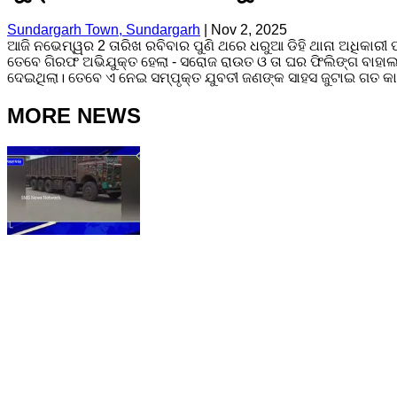
Sundargarh Town, Sundargarh
|
Nov 2, 2025
ଆଜି ନଭେମ୍ୱର 2 ତାରିଖ ରବିବାର ପୁଣି ଥରେ ଧରୁଆ ଡିହି ଥାନା ଅଧିକାରୀ ପ
ତେବେ ଗିରଫ ଅଭିଯୁକ୍ତ ହେଲା - ସରୋଜ ରାଉତ ଓ ତା ଘର ଫିଲିଙ୍ଗ ବାହାଲ।
ଦେଇଥିଲା। ତେବେ ଏ ନେଇ ସମ୍ପୃକ୍ତ ଯୁବତୀ ଜଣଙ୍କ ସାହସ ଜୁଟାଇ ଗତ କ
MORE NEWS