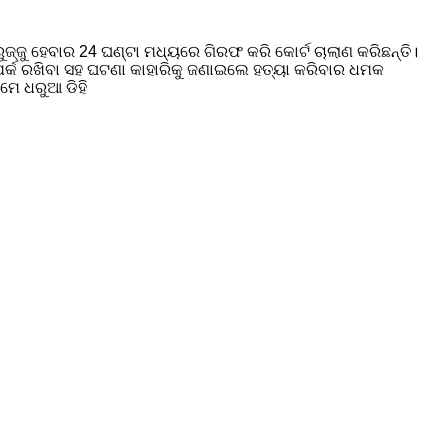
ୁଜ୍ଜୁ ହେବାର 24 ଘଣ୍ଟା ମଧ୍ୟରେ ଗିରଫ କରି କୋର୍ଟ ଚାଲାଣ କରିଛନ୍ତି।
୍ପର୍କ ରଖିବା ସହ ଘଟଣା କାହାରିକୁ ଜଣାଇଲେ ହତ୍ୟା କରିବାର ଧମକ
ମେ ଧରୁଆ ଡିହି