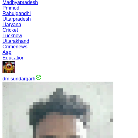
Madhyapradesh
Pmmodi
Rahulgandhi
Uttarpradesh
Haryana
Cricket
Lucknow
Uttarakhand
Crimenews
Aap
Education
dm.sundargarh