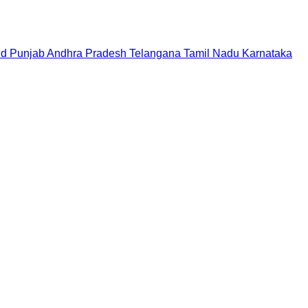
nd
Punjab
Andhra Pradesh
Telangana
Tamil Nadu
Karnataka