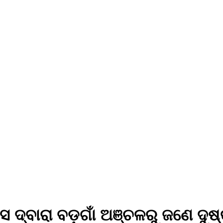
 ଦ୍ବାରା ବଡ଼ଗାଁ ଅଞ୍ଚଳରୁ ଜଣେ ଦୁଷ୍