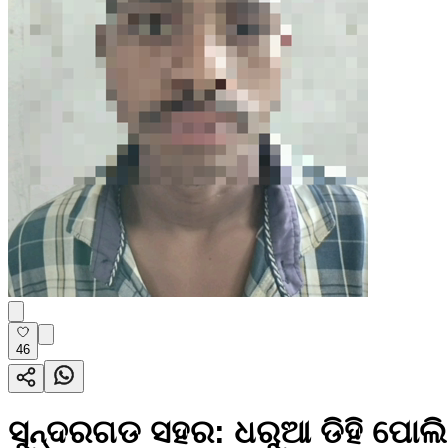
46
ସୁନ୍ଦରଗଡ ସହର: ଧରୁଆ ଡିହି ପୋଲିସ