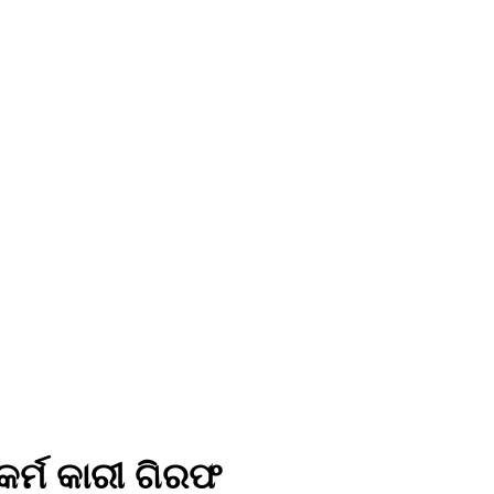
କର୍ମ କାରୀ ଗିରଫ