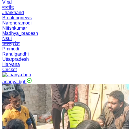
Viral
मारपीट
Jharkhand
Breakingnews
Narendramodi
Nitishkumar
Madhya_pradesh
Nsui
उत्तरप्रदेश
Pmmodi
Rahulgandhi
Uttarpradesh
Haryana
Cricket
ananya.bgh