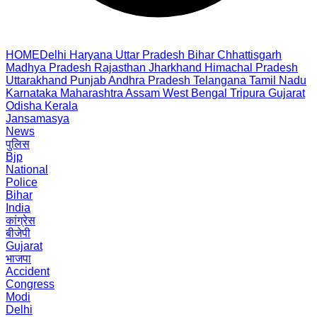
HOME
Delhi
Haryana
Uttar Pradesh
Bihar
Chhattisgarh
Madhya Pradesh
Rajasthan
Jharkhand
Himachal Pradesh
Uttarakhand
Punjab
Andhra Pradesh
Telangana
Tamil Nadu
Karnataka
Maharashtra
Assam
West Bengal
Tripura
Gujarat
Odisha
Kerala
Jansamasya
News
पुलिस
Bjp
National
Police
Bihar
India
कांग्रेस
बीजेपी
Gujarat
भाजपा
Accident
Congress
Modi
Delhi