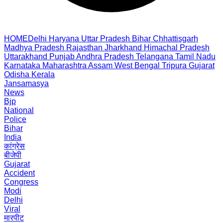
HOME
Delhi
Haryana
Uttar Pradesh
Bihar
Chhattisgarh
Madhya Pradesh
Rajasthan
Jharkhand
Himachal Pradesh
Uttarakhand
Punjab
Andhra Pradesh
Telangana
Tamil Nadu
Karnataka
Maharashtra
Assam
West Bengal
Tripura
Gujarat
Odisha
Kerala
Jansamasya
News
Bjp
National
Police
Bihar
India
कांग्रेस
बीजेपी
Gujarat
Accident
Congress
Modi
Delhi
Viral
मारपीट