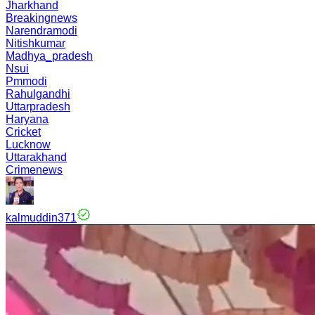
Jharkhand
Breakingnews
Narendramodi
Nitishkumar
Madhya_pradesh
Nsui
Pmmodi
Rahulgandhi
Uttarpradesh
Haryana
Cricket
Lucknow
Uttarakhand
Crimenews
kalmuddin371