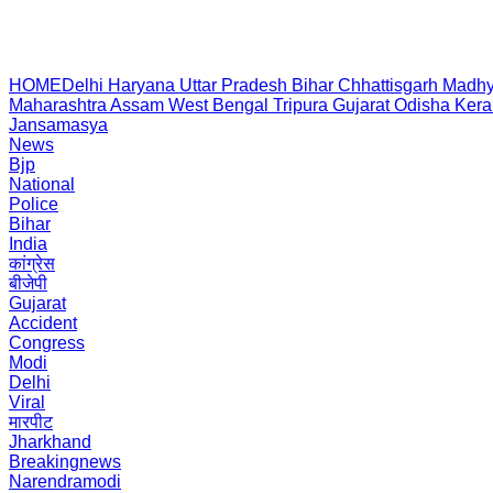
HOME
Delhi
Haryana
Uttar Pradesh
Bihar
Chhattisgarh
Madhy
Maharashtra
Assam
West Bengal
Tripura
Gujarat
Odisha
Kera
Jansamasya
News
Bjp
National
Police
Bihar
India
कांग्रेस
बीजेपी
Gujarat
Accident
Congress
Modi
Delhi
Viral
मारपीट
Jharkhand
Breakingnews
Narendramodi