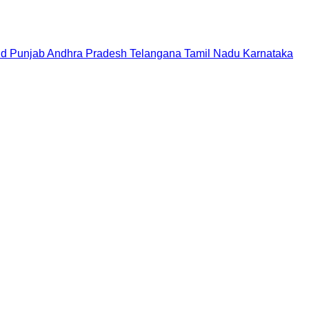
nd
Punjab
Andhra Pradesh
Telangana
Tamil Nadu
Karnataka