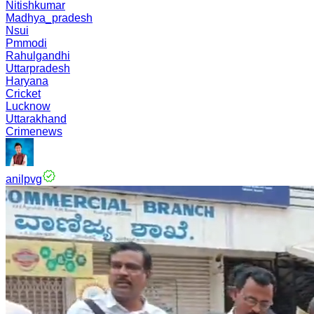
Nitishkumar
Madhya_pradesh
Nsui
Pmmodi
Rahulgandhi
Uttarpradesh
Haryana
Cricket
Lucknow
Uttarakhand
Crimenews
anilpvg