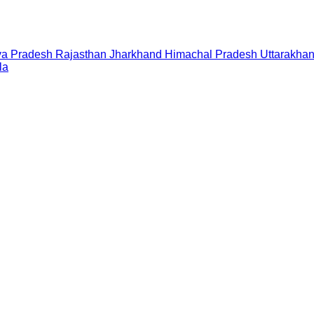
a Pradesh
Rajasthan
Jharkhand
Himachal Pradesh
Uttarakha
la