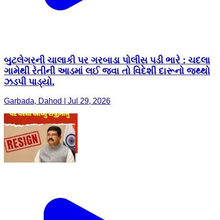
બુટલેગરની ચાલાકી પર ગરબાડા પોલીસ પડી ભારે : ચદલા
ગામેથી રેતીની આડમાં લઈ જવા તો વિદેશી દારૂનો જથ્થો
ઝડપી પાડ્યો.
Garbada, Dahod | Jul 29, 2026