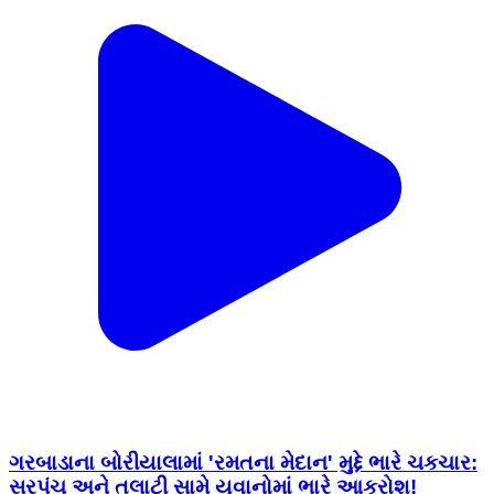
ગરબાડાના બોરીયાલામાં 'રમતના મેદાન' મુદ્દે ભારે ચકચાર:
સરપંચ અને તલાટી સામે યુવાનોમાં ભારે આક્રોશ!