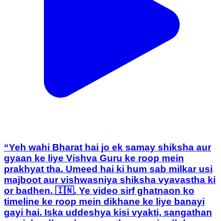
“Yeh wahi Bharat hai jo ek samay shiksha aur
gyaan ke liye Vishva Guru ke roop mein
prakhyat tha. Umeed hai ki hum sab milkar usi
majboot aur vishwasniya shiksha vyavastha ki
or badhen. 🇮🇳. Ye video sirf ghatnaon ko
timeline ke roop mein dikhane ke liye banayi
gayi hai. Iska uddeshya kisi vyakti, sangathan