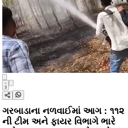
3
ગરબાડાના નળવાઈમાં આગ : ૧૧૨
ની ટીમ અને ફાયર વિભાગે ભારે