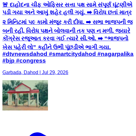
🚨 દાહોદના ચીફ ઓફિસર સત્તા પક્ષ સામે સંપૂર્ણ ઘૂંટણીએ
પડી ગયા અને આખું શહેર હલી ગયું. ➡️ વિરોધ છતાં માત્ર
૨ મિનિટમાં ૫૯ કામો મંજૂર કરી દીધા. ➡️ સભા ભાજપની જ
બની રહી, વિરોધ પક્ષને બોલવાની તક પણ ન મળી. જ્યારે
કોંગ્રેસ રજૂઆત કરવા ગઈ ત્યારે સી.ઓ. ➡️ “ભાજપનો
ખેસ પહેરી લો” કહીને ઉભી પૂંછડીએ ભાગી ગયા.
#dtvnewsdahod #smartcitydahod #nagarpalika
#bjp #congress
Garbada, Dahod | Jul 29, 2026