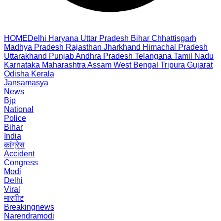
HOME
Delhi
Haryana
Uttar Pradesh
Bihar
Chhattisgarh
Madhya Pradesh
Rajasthan
Jharkhand
Himachal Pradesh
Uttarakhand
Punjab
Andhra Pradesh
Telangana
Tamil Nadu
Karnataka
Maharashtra
Assam
West Bengal
Tripura
Gujarat
Odisha
Kerala
Jansamasya
News
Bjp
National
Police
Bihar
India
कांग्रेस
Accident
Congress
Modi
Delhi
Viral
मारपीट
Breakingnews
Narendramodi