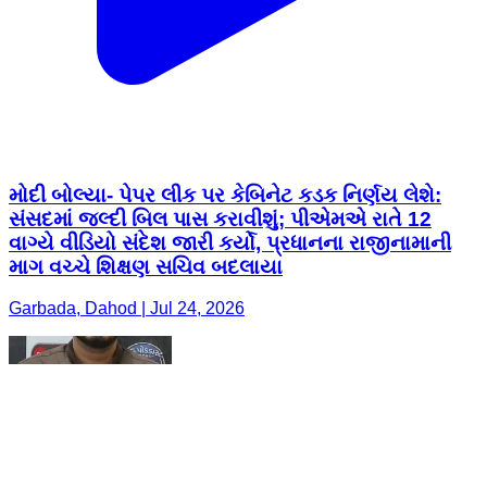
મોદી બોલ્યા- પેપર લીક પર કેબિનેટ કડક નિર્ણય લેશે:
સંસદમાં જલ્દી બિલ પાસ કરાવીશું; પીએમએ રાતે 12
વાગ્યે વીડિયો સંદેશ જારી કર્યો, પ્રધાનના રાજીનામાની
માગ વચ્ચે શિક્ષણ સચિવ બદલાયા
Garbada, Dahod | Jul 24, 2026