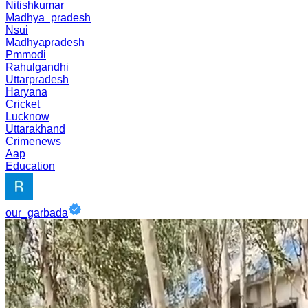
Nitishkumar
Madhya_pradesh
Nsui
Madhyapradesh
Pmmodi
Rahulgandhi
Uttarpradesh
Haryana
Cricket
Lucknow
Uttarakhand
Crimenews
Aap
Education
our_garbada