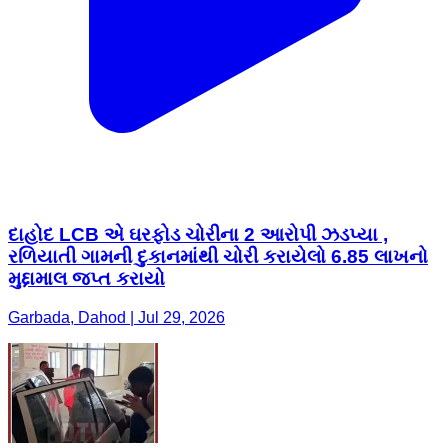
દાહોદ LCB એ ઘરફોડ ચોરીના 2 આરોપી ઝડપ્યા ,
રળિયાતી ગામની દુકાનમાંથી ચોરી કરાયેલો 6.85 લાખનો
મુદ્દામાલ જપ્ત કરાયો
Garbada, Dahod | Jul 29, 2026