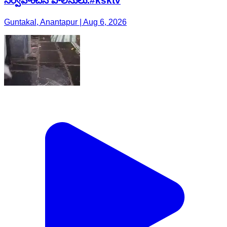
నిర్వహించిన పోలీసులు.#ksktv
Guntakal, Anantapur | Aug 6, 2026