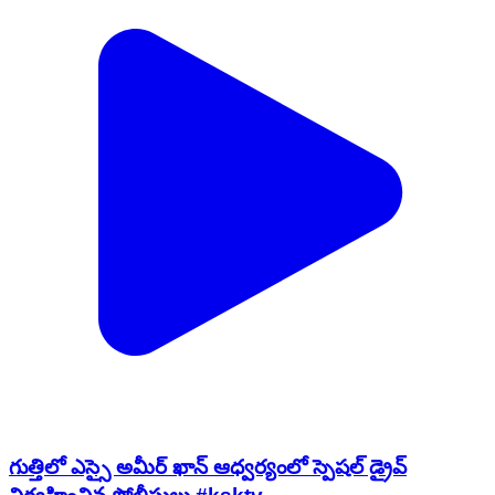
గుత్తిలో ఎస్సై అమీర్ ఖాన్ ఆధ్వర్యంలో స్పెషల్ డ్రైవ్