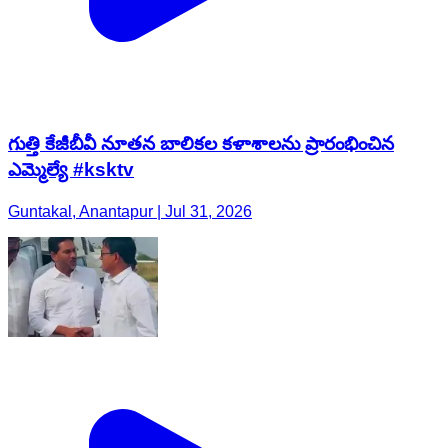
గుత్తి కేజీబీవీ నూతన బాలికల కళాశాలను ప్రారంభించిన
ఎమ్మెల్యే #ksktv
Guntakal, Anantapur | Jul 31, 2026