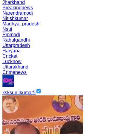
Jharkhand
Breakingnews
Narendramodi
Nitishkumar
Madhya_pradesh
Nsui
Pmmodi
Rahulgandhi
Uttarpradesh
Haryana
Cricket
Lucknow
Uttarakhand
Crimenews
ksksunilkumar5