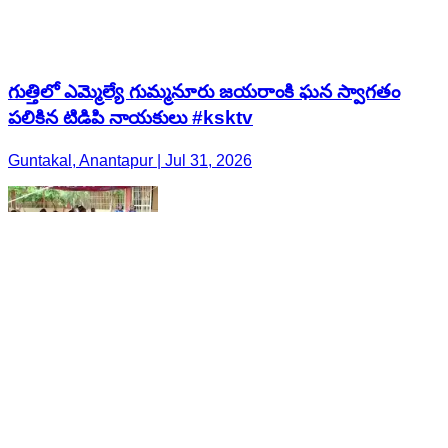
గుత్తిలో ఎమ్మెల్యే గుమ్మనూరు జయరాంకి ఘన స్వాగతం
పలికిన టిడిపి నాయకులు #ksktv
Guntakal, Anantapur | Jul 31, 2026