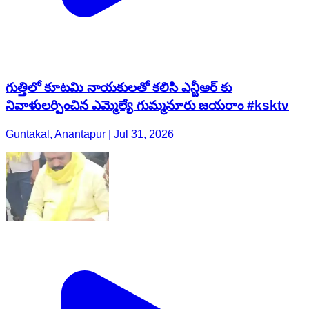
గుత్తిలో కూటమి నాయకులతో కలిసి ఎన్టీఆర్ కు
నివాళులర్పించిన ఎమ్మెల్యే గుమ్మనూరు జయరాం #ksktv
Guntakal, Anantapur | Jul 31, 2026