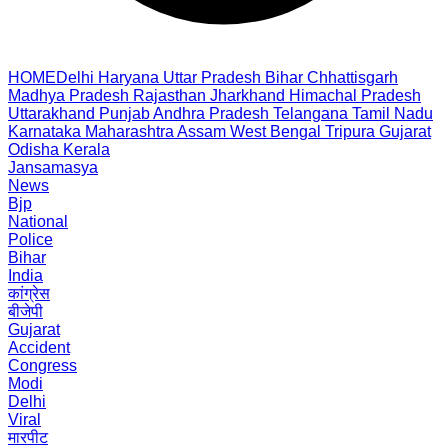
HOME
Delhi
Haryana
Uttar Pradesh
Bihar
Chhattisgarh
Madhya Pradesh
Rajasthan
Jharkhand
Himachal Pradesh
Uttarakhand
Punjab
Andhra Pradesh
Telangana
Tamil Nadu
Karnataka
Maharashtra
Assam
West Bengal
Tripura
Gujarat
Odisha
Kerala
Jansamasya
News
Bjp
National
Police
Bihar
India
कांग्रेस
बीजेपी
Gujarat
Accident
Congress
Modi
Delhi
Viral
मारपीट