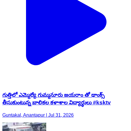
గుత్తిలో ఎమ్మెల్యే గుమ్మనూరు జయరాం తో థాంక్స్
తీసుకుంటున్న బాలికల కళాశాల విద్యార్థులు #ksktv
Guntakal, Anantapur | Jul 31, 2026