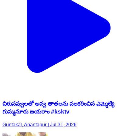
చిరునవ్వులతో అవ్వ తాతలను పలకరించిన ఎమ్మెల్యే
గుమ్మనూరు జయరాం #ksktv
Guntakal, Anantapur | Jul 31, 2026