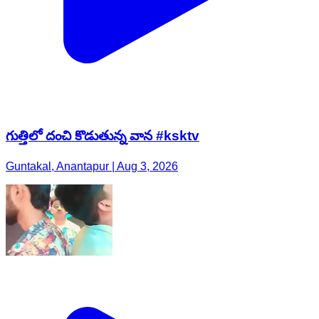
గుత్తిలో దంచి కొడుతున్న వాన #ksktv
Guntakal, Anantapur | Aug 3, 2026