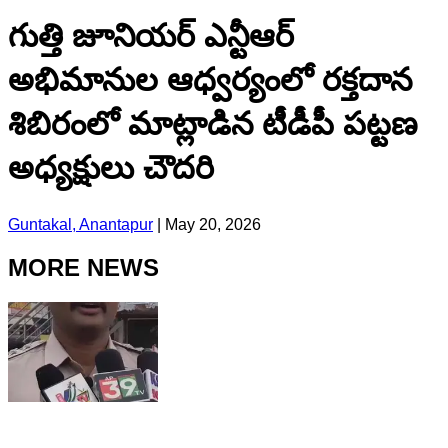
గుత్తి జూనియర్ ఎన్టీఆర్
అభిమానుల ఆధ్వర్యంలో రక్తదాన
శిబిరంలో మాట్లాడిన టీడీపీ పట్టణ
అధ్యక్షులు చౌదరి
Guntakal, Anantapur
|
May 20, 2026
MORE NEWS