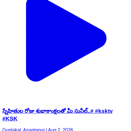
స్నేహితుల రోజు శుభాకాంక్షలతో మీ సునీల్..# #ksktv
#KSK
Guntakal, Anantapur | Aug 2, 2026