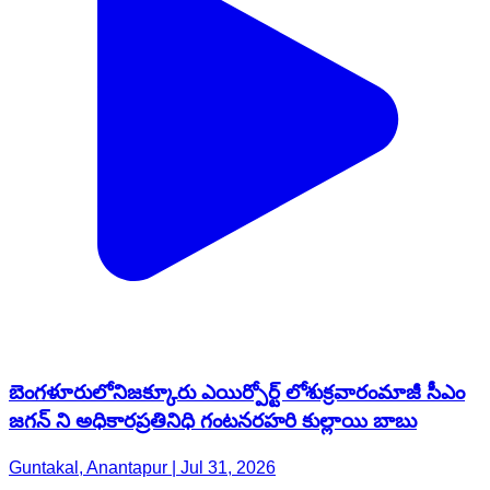
బెంగళూరులోనిజక్కూరు ఎయిర్పోర్ట్ లోశుక్రవారంమాజీ సీఎం
జగన్ ని అధికారప్రతినిధి గంటనరహరి కుల్లాయి బాబు
Guntakal, Anantapur | Jul 31, 2026