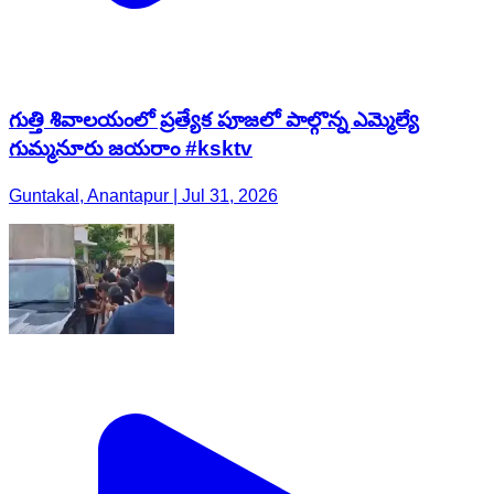
గుత్తి శివాలయంలో ప్రత్యేక పూజలో పాల్గొన్న ఎమ్మెల్యే
గుమ్మనూరు జయరాం #ksktv
Guntakal, Anantapur | Jul 31, 2026