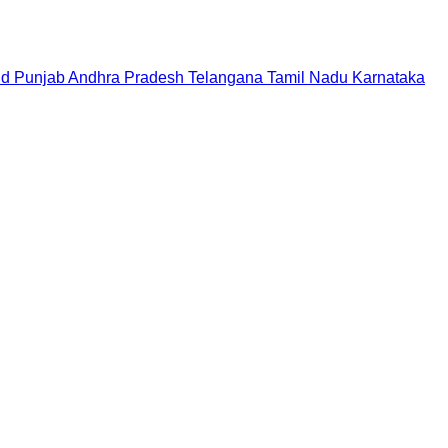
nd
Punjab
Andhra Pradesh
Telangana
Tamil Nadu
Karnataka