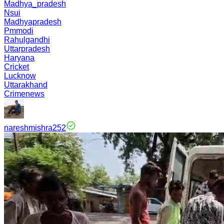
Madhya_pradesh
Nsui
Madhyapradesh
Pmmodi
Rahulgandhi
Uttarpradesh
Haryana
Cricket
Lucknow
Uttarakhand
Crimenews
nareshmishra252