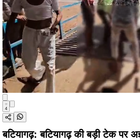
4
बटियागढ़: बटियागढ़ की बड़ी टेक पर अज