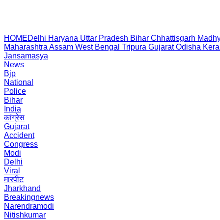
HOME
Delhi
Haryana
Uttar Pradesh
Bihar
Chhattisgarh
Madhy
Maharashtra
Assam
West Bengal
Tripura
Gujarat
Odisha
Kera
Jansamasya
News
Bjp
National
Police
Bihar
India
कांग्रेस
Gujarat
Accident
Congress
Modi
Delhi
Viral
मारपीट
Jharkhand
Breakingnews
Narendramodi
Nitishkumar