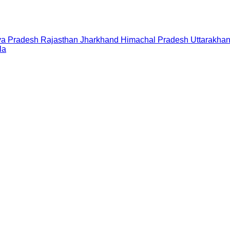
a Pradesh
Rajasthan
Jharkhand
Himachal Pradesh
Uttarakha
la