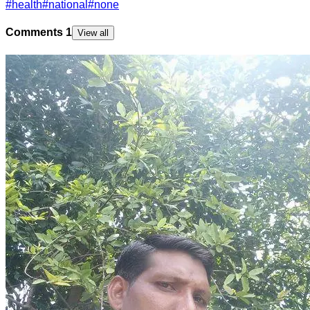
#
health
#
national
#
none
Comments
1
View all