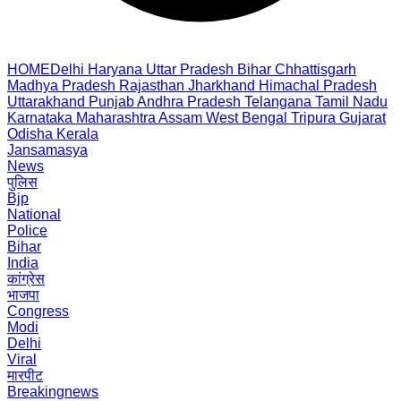
HOME
Delhi
Haryana
Uttar Pradesh
Bihar
Chhattisgarh
Madhya Pradesh
Rajasthan
Jharkhand
Himachal Pradesh
Uttarakhand
Punjab
Andhra Pradesh
Telangana
Tamil Nadu
Karnataka
Maharashtra
Assam
West Bengal
Tripura
Gujarat
Odisha
Kerala
Jansamasya
News
पुलिस
Bjp
National
Police
Bihar
India
कांग्रेस
भाजपा
Congress
Modi
Delhi
Viral
मारपीट
Breakingnews