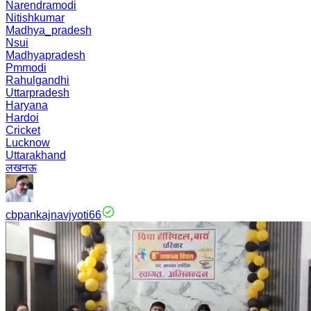
Narendramodi
Nitishkumar
Madhya_pradesh
Nsui
Madhyapradesh
Pmmodi
Rahulgandhi
Uttarpradesh
Haryana
Hardoi
Cricket
Lucknow
Uttarakhand
लखनऊ
cbpankajnavjyoti66