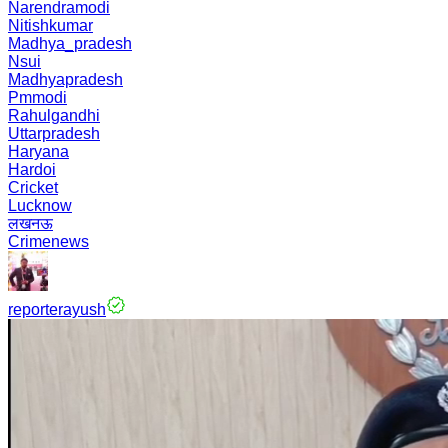
Narendramodi
Nitishkumar
Madhya_pradesh
Nsui
Madhyapradesh
Pmmodi
Rahulgandhi
Uttarpradesh
Haryana
Hardoi
Cricket
Lucknow
लखनऊ
Crimenews
reporterayush