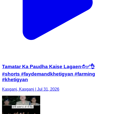
Tamatar Ka Paudha Kaise Lagaen🍅✅️👌
#shorts #faydemandkhetigyan #farming
#khetigyan
Kasganj, Kasganj | Jul 31, 2026