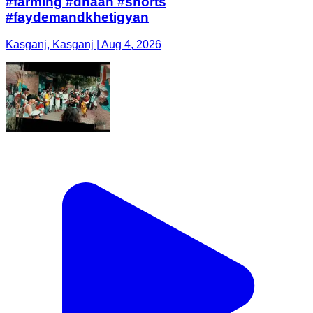
#farming #dhaan #shorts
#faydemandkhetigyan
Kasganj, Kasganj | Aug 4, 2026