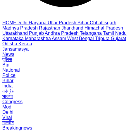
HOME
Delhi
Haryana
Uttar Pradesh
Bihar
Chhattisgarh
Madhya Pradesh
Rajasthan
Jharkhand
Himachal Pradesh
Uttarakhand
Punjab
Andhra Pradesh
Telangana
Tamil Nadu
Karnataka
Maharashtra
Assam
West Bengal
Tripura
Gujarat
Odisha
Kerala
Jansamasya
News
पुलिस
Bjp
National
Police
Bihar
India
कांग्रेस
भाजपा
Congress
Modi
Delhi
Viral
मारपीट
Breakingnews