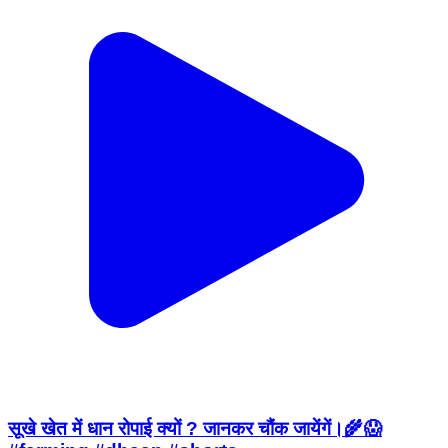
सूखे खेत में धान रोपाई क्यों ? जानकर चौंक जायेंगें।🌾😱