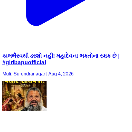
કાલભૈરવથી ડરશો નહીં! મહાદેવના ભક્તોના રક્ષક છે |
#giribapuofficial
Muli, Surendranagar | Aug 4, 2026