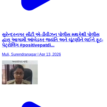
સુરેન્દ્રનગર સીટી એ-ડીવીઝન પોલીસ મથકેથી પોલીસ
દ્વારા આગામી આંબેડકર જયંતિ અને ચૂંટણીને લઈને ફૂટ-
પેટ્રોલિંગ #positivepatdi...
Muli, Surendranagar | Apr 13, 2026