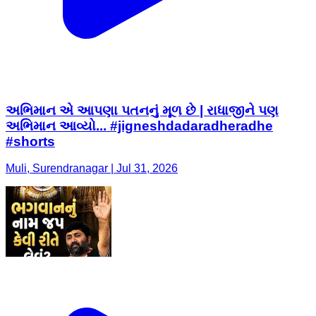
અભિમાન એ આપણા પતનનું મૂળ છે | રાધાજીને પણ
અભિમાન આવ્યો... #jigneshdadaradheradhe
#shorts
Muli, Surendranagar | Jul 31, 2026