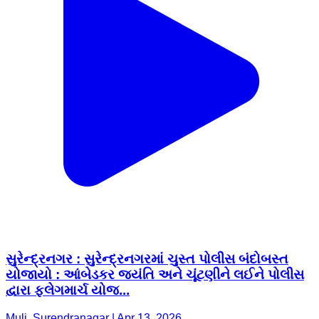
સુરેન્દ્રનગર : સુરેન્દ્રનગરમાં ચુસ્ત પોલીસ બંદોબસ્ત
યોજાયો : આંબેડકર જયંતિ અને ચૂંટણીને લઈને પોલીસ
દ્વારા ફ્લેગમાર્ચ યોજ...
Muli, Surendranagar | Apr 13, 2026