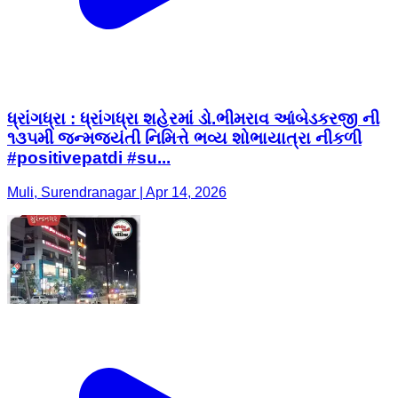
ધ્રાંગધ્રા : ધ્રાંગધ્રા શહેરમાં ડો.ભીમરાવ આંબેડકરજી ની
૧૩૫મી જન્મજયંતી નિમિત્તે ભવ્ય શોભાયાત્રા નીકળી
#positivepatdi #su...
Muli, Surendranagar | Apr 14, 2026