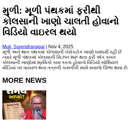
મુળી: મૂળી પંથકમાં ફરીથી
કોલસાની ખાણો ચાલતી હોવાનો
વિડિયો વાઇરલ થયો
Muli, Surendranagar
|
Nov 4, 2025
મૂળી અને થાન પંથકમાં કોલસાની બેરોકટોક ખાણો ધમધમી રહી છે
ત્યારે મૂળી પંથકમાં કોલસાની સિઝન શરૂ થતા ફરી એક વખત
કોલસાની ખાણોમાં શ્રમિકો કામ કરતા હોવાનો વિડિયો સોશિયલ
મીડિયા પર વાયરલ થતા તંત્રની કામગીરી સામે સવાલો ઊભા થયા છે.
MORE NEWS