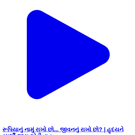
રૂપિયાનું નામું રાખો છો... જીવનનું રાખો છો? | હૃદયને