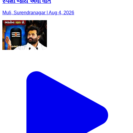
સ્પર્શી જાય એવી વાત
Muli, Surendranagar | Aug 4, 2026