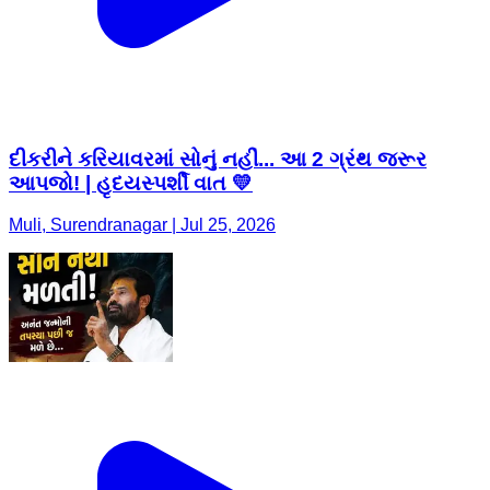
દીકરીને કરિયાવરમાં સોનું નહીં... આ 2 ગ્રંથ જરૂર
આપજો! | હૃદયસ્પર્શી વાત 💛
Muli, Surendranagar | Jul 25, 2026