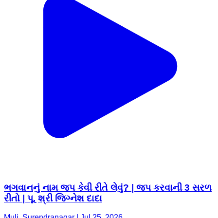
ભગવાનનું નામ જપ કેવી રીતે લેવું? | જપ કરવાની 3 સરળ
રીતો | પૂ. શ્રી જિગ્નેશ દાદા
Muli, Surendranagar | Jul 25, 2026