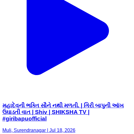
મહાદેવની ભક્તિ સૌને નથી મળતી. | ગિરી બાપુની આંખ
ઉઘાડતી વાત | Shiv | SHIKSHA TV |
#giribapuofficial
Muli, Surendranagar | Jul 18, 2026