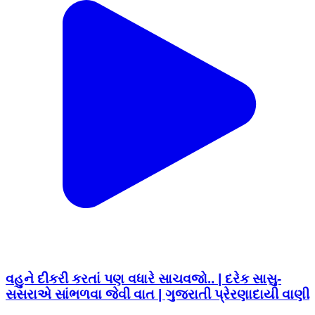
વહુને દીકરી કરતાં પણ વધારે સાચવજો.. | દરેક સાસુ-
સસરાએ સાંભળવા જેવી વાત | ગુજરાતી પ્રેરણાદાયી વાણી