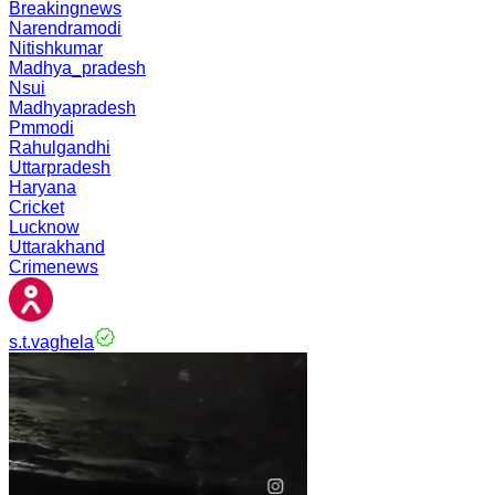
Breakingnews
Narendramodi
Nitishkumar
Madhya_pradesh
Nsui
Madhyapradesh
Pmmodi
Rahulgandhi
Uttarpradesh
Haryana
Cricket
Lucknow
Uttarakhand
Crimenews
s.t.vaghela