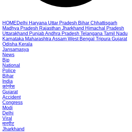
HOME
Delhi
Haryana
Uttar Pradesh
Bihar
Chhattisgarh
Madhya Pradesh
Rajasthan
Jharkhand
Himachal Pradesh
Uttarakhand
Punjab
Andhra Pradesh
Telangana
Tamil Nadu
Karnataka
Maharashtra
Assam
West Bengal
Tripura
Gujarat
Odisha
Kerala
Jansamasya
News
Bjp
National
Police
Bihar
India
कांग्रेस
Gujarat
Accident
Congress
Modi
Delhi
Viral
मारपीट
Jharkhand