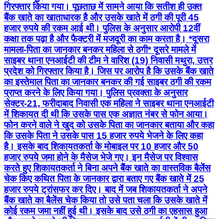
गिरफ्तार किया गया। पूछताछ में सामने आया कि सतीश ही उक्त
बैंक खाते का खाताधारक है और उसके खाते में ठगी की पूरी 45
हजार रुपये की रकम आई थी। पुलिस के अनुसार आरोपी 12वीं
कक्षा तक पढ़ा है और फैक्टरी में मजदूरी का काम करता है। *दूसरा
मामला-पिता का जानकार बनकर महिला से ठगी* दूसरे मामले में
साइबर थाना एनआईटी की टीम ने वारिश (19) निवासी मथुरा, उत्तर
प्रदेश को गिरफ्तार किया है। जिस पर आरोप है कि उसके बैंक खाते
का इस्तेमाल पिता का जानकार बनकर की गई साइबर ठगी की रकम
प्राप्त करने के लिए किया गया। पुलिस प्रवक्ता के अनुसार
सेक्टर-21, फरीदाबाद निवासी एक महिला ने साइबर थाना एनआईटी
में शिकायत दी थी कि उसके पास एक अज्ञात नंबर से फोन आया।
फोन करने वाले ने खुद को उसके पिता का जानकार बताया और कहा
कि उसके पिता ने उसके पास 15 हजार रुपये भेजने के लिए कहा
है। इसके बाद शिकायतकर्ता के मोबाइल पर 10 हजार और 50
हजार रुपये जमा होने के मैसेज भेजे गए। इन मैसेज पर विश्वास
करते हुए शिकायतकर्ता ने बिना अपने बैंक खाते का वास्तविक बैलेंस
चेक किए कथित पिता के जानकार द्वारा बताए गए बैंक खाते में 25
हजार रुपये ट्रांसफर कर दिए। बाद में जब शिकायतकर्ता ने अपने
बैंक खाते का बैलेंस चेक किया तो उसे पता चला कि उसके खाते में
कोई रकम जमा नहीं हुई थी। इसके बाद उसे ठगी का एहसास हुआ