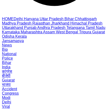
HOME
Delhi
Haryana
Uttar Pradesh
Bihar
Chhattisgarh
Madhya Pradesh
Rajasthan
Jharkhand
Himachal Pradesh
Uttarakhand
Punjab
Andhra Pradesh
Telangana
Tamil Nadu
Karnataka
Maharashtra
Assam
West Bengal
Tripura
Gujarat
Odisha
Kerala
Jansamasya
News
Bjp
National
Police
Bihar
India
कांग्रेस
बीजेपी
Gujarat
भाजपा
Accident
Congress
Modi
Delhi
Viral