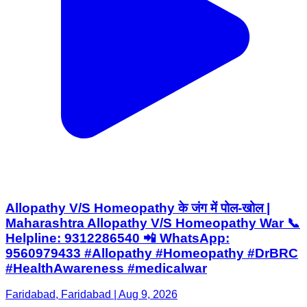
Allopathy V/S Homeopathy के जंग में पोल-खोल |
Maharashtra Allopathy V/S Homeopathy War 📞
Helpline: 9312286540 📲 WhatsApp:
9560979433 #Allopathy #Homeopathy #DrBRC
#HealthAwareness #medicalwar
Faridabad, Faridabad | Aug 9, 2026