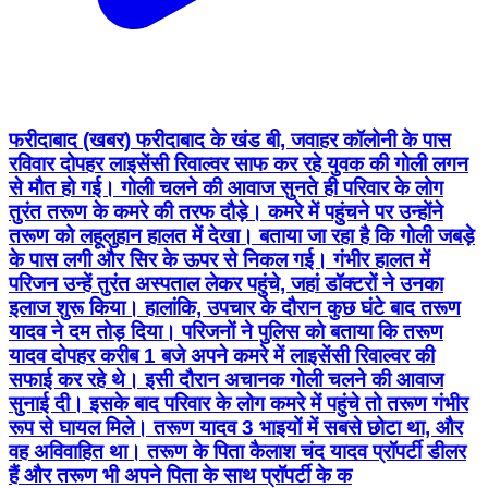
फरीदाबाद (खबर) फरीदाबाद के खंड बी, जवाहर कॉलोनी के पास
रविवार दोपहर लाइसेंसी रिवाल्वर साफ कर रहे युवक की गोली लगन
से मौत हो गई। गोली चलने की आवाज सुनते ही परिवार के लोग
तुरंत तरूण के कमरे की तरफ दौड़े। कमरे में पहुंचने पर उन्होंने
तरूण को लहूलुहान हालत में देखा। बताया जा रहा है कि गोली जबड़े
के पास लगी और सिर के ऊपर से निकल गई। गंभीर हालत में
परिजन उन्हें तुरंत अस्पताल लेकर पहुंचे, जहां डॉक्टरों ने उनका
इलाज शुरू किया। हालांकि, उपचार के दौरान कुछ घंटे बाद तरूण
यादव ने दम तोड़ दिया। परिजनों ने पुलिस को बताया कि तरूण
यादव दोपहर करीब 1 बजे अपने कमरे में लाइसेंसी रिवाल्वर की
सफाई कर रहे थे। इसी दौरान अचानक गोली चलने की आवाज
सुनाई दी। इसके बाद परिवार के लोग कमरे में पहुंचे तो तरूण गंभीर
रूप से घायल मिले। तरूण यादव 3 भाइयों में सबसे छोटा था, और
वह अविवाहित था। तरूण के पिता कैलाश चंद यादव प्रॉपर्टी डीलर
हैं और तरूण भी अपने पिता के साथ प्रॉपर्टी के क