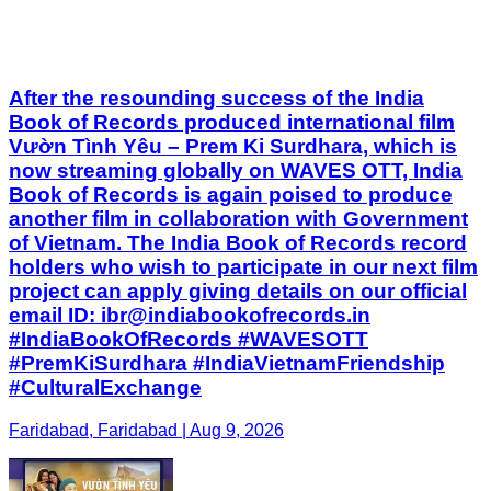
After the resounding success of the India
Book of Records produced international film
Vườn Tình Yêu – Prem Ki Surdhara, which is
now streaming globally on WAVES OTT, India
Book of Records is again poised to produce
another film in collaboration with Government
of Vietnam. The India Book of Records record
holders who wish to participate in our next film
project can apply giving details on our official
email ID: ibr@indiabookofrecords.in
#IndiaBookOfRecords #WAVESOTT
#PremKiSurdhara #IndiaVietnamFriendship
#CulturalExchange
Faridabad, Faridabad | Aug 9, 2026