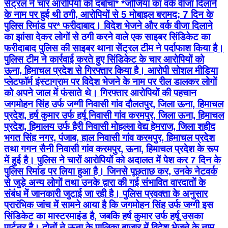
सेंट्रल ने चार आरोपियों को दबोचा* *जॉर्जिया का वर्क वीजा दिलाने
के नाम पर हुई थी ठगी, आरोपियों से 5 मोबाइल बरामद; 7 दिन के
पुलिस रिमांड पर* फरीदाबाद। विदेश भेजने और वर्क वीजा दिलाने
का झांसा देकर लोगों से ठगी करने वाले एक साइबर सिंडिकेट का
फरीदाबाद पुलिस की साइबर थाना सेंट्रल टीम ने पर्दाफाश किया है।
पुलिस टीम ने कार्रवाई करते हुए सिंडिकेट के चार आरोपियों को
ऊना, हिमाचल प्रदेश से गिरफ्तार किया है। आरोपी सोशल मीडिया
प्लेटफॉर्म इंस्टाग्राम पर विदेश भेजने के नाम पर रील डालकर लोगों
को अपने जाल में फंसाते थे। गिरफ्तार आरोपियों की पहचान
जगमोहन सिंह उर्फ जग्गी निवासी गांव दौलतपुर, जिला ऊना, हिमाचल
प्रदेश, हर्ष कुमार उर्फ हर्षू निवासी गांव करमपुर, जिला ऊना, हिमाचल
प्रदेश, हिमालय उर्फ हैरी निवासी मोहल्ला वेद्य हेमराज, जिला शहीद
भगत सिंह नगर, पंजाब, हाल निवासी गांव करमपुर, हिमाचल प्रदेश
तथा गगन सैनी निवासी गांव करमपुर, ऊना, हिमाचल प्रदेश के रूप
में हुई है। पुलिस ने चारों आरोपियों को अदालत में पेश कर 7 दिन के
पुलिस रिमांड पर लिया हुआ है। जिनसे पूछताछ कर, उनके नेटवर्क
से जुड़े अन्य लोगों तथा उनके द्वारा की गई संभावित वारदातों के
संबंध में जानकारी जुटाई जा रही है। पुलिस प्रवक्ता के अनुसार
प्रारंभिक जांच में सामने आया है कि जगमोहन सिंह उर्फ जग्गी इस
सिंडिकेट का मास्टरमाइंड है, जबकि हर्ष कुमार उर्फ हर्षू उसका
पार्टनर है। दोनों ने ऊना के पालिका बाजार में विदेश भेजने के नाम