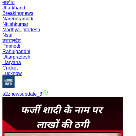
मारपीट
Jharkhand
Breakingnews
Narendramodi
Nitishkumar
Madhya_pradesh
Nsui
उत्तरप्रदेश
Pmmodi
Rahulgandhi
Uttarpradesh
Haryana
Cricket
Lucknow
a2znewsupdate_3