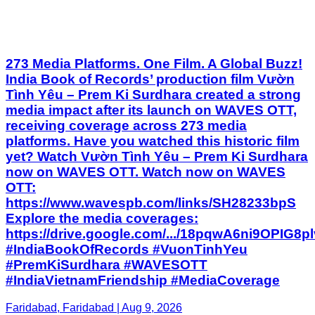
273 Media Platforms. One Film. A Global Buzz!
India Book of Records’ production film Vườn
Tình Yêu – Prem Ki Surdhara created a strong
media impact after its launch on WAVES OTT,
receiving coverage across 273 media
platforms. Have you watched this historic film
yet? Watch Vườn Tình Yêu – Prem Ki Surdhara
now on WAVES OTT. Watch now on WAVES
OTT:
https://www.wavespb.com/links/SH28233bpS
Explore the media coverages:
https://drive.google.com/.../18pqwA6ni9OPIG8plv2
#IndiaBookOfRecords #VuonTinhYeu
#PremKiSurdhara #WAVESOTT
#IndiaVietnamFriendship #MediaCoverage
Faridabad, Faridabad | Aug 9, 2026