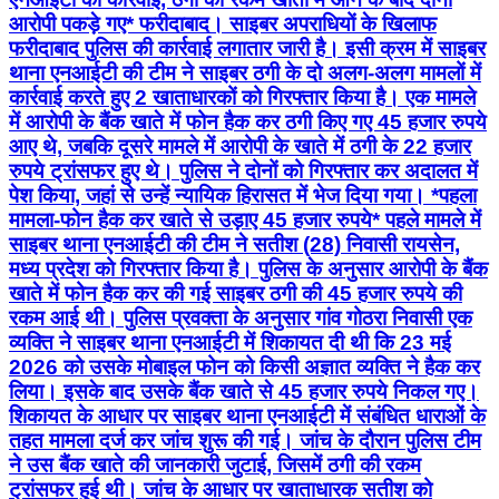
आरोपी पकड़े गए* फरीदाबाद। साइबर अपराधियों के खिलाफ
फरीदाबाद पुलिस की कार्रवाई लगातार जारी है। इसी क्रम में साइबर
थाना एनआईटी की टीम ने साइबर ठगी के दो अलग-अलग मामलों में
कार्रवाई करते हुए 2 खाताधारकों को गिरफ्तार किया है। एक मामले
में आरोपी के बैंक खाते में फोन हैक कर ठगी किए गए 45 हजार रुपये
आए थे, जबकि दूसरे मामले में आरोपी के खाते में ठगी के 22 हजार
रुपये ट्रांसफर हुए थे। पुलिस ने दोनों को गिरफ्तार कर अदालत में
पेश किया, जहां से उन्हें न्यायिक हिरासत में भेज दिया गया। *पहला
मामला-फोन हैक कर खाते से उड़ाए 45 हजार रुपये* पहले मामले में
साइबर थाना एनआईटी की टीम ने सतीश (28) निवासी रायसेन,
मध्य प्रदेश को गिरफ्तार किया है। पुलिस के अनुसार आरोपी के बैंक
खाते में फोन हैक कर की गई साइबर ठगी की 45 हजार रुपये की
रकम आई थी। पुलिस प्रवक्ता के अनुसार गांव गोठरा निवासी एक
व्यक्ति ने साइबर थाना एनआईटी में शिकायत दी थी कि 23 मई
2026 को उसके मोबाइल फोन को किसी अज्ञात व्यक्ति ने हैक कर
लिया। इसके बाद उसके बैंक खाते से 45 हजार रुपये निकल गए।
शिकायत के आधार पर साइबर थाना एनआईटी में संबंधित धाराओं के
तहत मामला दर्ज कर जांच शुरू की गई। जांच के दौरान पुलिस टीम
ने उस बैंक खाते की जानकारी जुटाई, जिसमें ठगी की रकम
ट्रांसफर हुई थी। जांच के आधार पर खाताधारक सतीश को