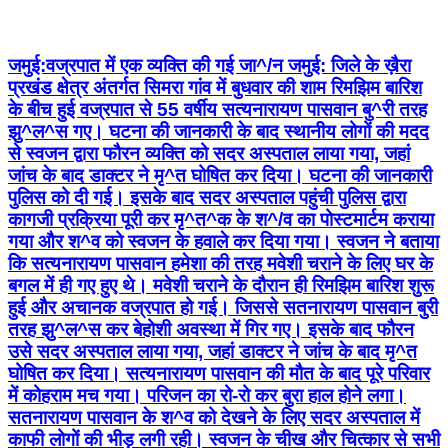
जमुई:वज्रपात में एक व्यक्ति की गई जा^/न जमुई: जिले के ख़ैरा
प्रखंड क्षेत्र अंतर्गत सिमरा गांव में बुधवार की शाम रिमझिम बारिश
के बीच हुई वज्रपात से 55 वर्षीय सत्यनारायण पासवान बु^री तरह
झु^ल^स गए। घटना की जानकारी के बाद स्थानीय लोगों की मदद
से स्वजन द्वारा फौरन व्यक्ति को सदर अस्पताल लाया गया, जहां
जांच के बाद डाक्टर ने मृ^त घोषित कर दिया। घटना की जानकारी
पुलिस को दी गई। इसके बाद सदर अस्पताल पहुंची पुलिस द्वारा
कागजी प्रक्रिया पूरी कर मृ^त^क के श^/व का पोस्टमार्टम कराया
गया और श^व को स्वजन के हवाले कर दिया गया। स्वजन ने बताया
कि सत्यनारायण पासवान हमेशा की तरह मवेशी चराने के लिए घर के
बगल में ही गए हुए थे। मवेशी चराने के दौरान ही रिमझिम बारिश शुरू
हुई और अचानक वज्रपात हो गई। जिससे सतनारायण पासवान बुरी
तरह झु^ल^स कर बेहोशी अवस्था में गिर गए। इसके बाद फौरन
उसे सदर अस्पताल लाया गया, जहां डाक्टर ने जांच के बाद मृ^त
घोषित कर दिया। सत्यनारायण पासवान की मौत के बाद पूरे परिवार
में कोहराम मच गया। परिजन का रो-रो कर बुरा हाल होने लगा।
सतनारायण पासवान के श^व को देखने के लिए सदर अस्पताल में
काफी लोगों की भीड़ लगी रही। स्वजन के चीख और चित्कार से सभी