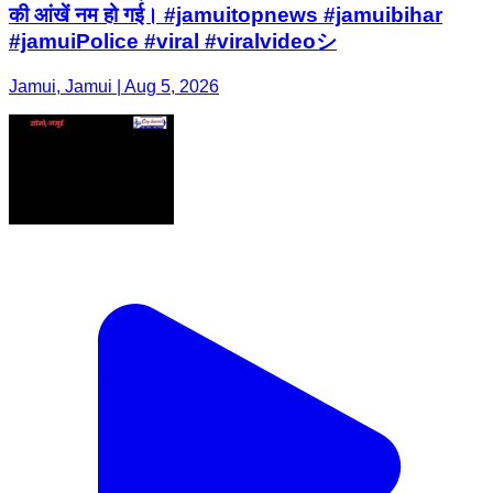
की आंखें नम हो गई। #jamuitopnews #jamuibihar
#jamuiPolice #viral #viralvideoシ
Jamui, Jamui | Aug 5, 2026