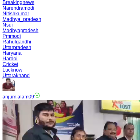
Breakingnews
Narendramodi
Nitishkumar
Madhya_pradesh
Nsui
Madhyapradesh
Pmmodi
Rahulgandhi
Uttarpradesh
Haryana
Hardoi
Cricket
Lucknow
Uttarakhand
anjum.alam09