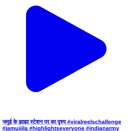
जमुई के झाझा स्टेशन पर का दृश्य #viralreelschallenge
#jamuijila #highlightseveryone #indianarmy