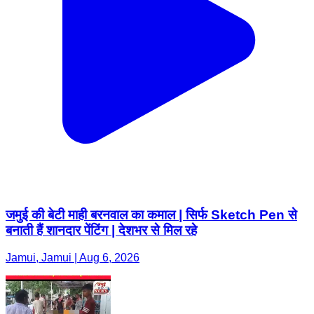
जमुई की बेटी माही बरनवाल का कमाल | सिर्फ Sketch Pen से
बनाती हैं शानदार पेंटिंग | देशभर से मिल रहे
Jamui, Jamui | Aug 6, 2026