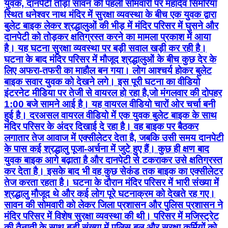
युवक, दानपेटी तोड़ा सावन की पहली सोमवारी पर महादेव सिमरिया
स्थित धनेश्वर नाथ मंदिर में सुरक्षा व्यवस्था के बीच एक युवक द्वारा
बुलेट बाइक लेकर श्रद्धालुओं की भीड़ में मंदिर परिसर में घुसने और
दानपेटी को तोड़कर क्षतिग्रस्त करने का मामला प्रकाश में आया
है। यह घटना सुरक्षा व्यवस्था पर बड़ी सवाल खड़ी कर रही है।
घटना के बाद मंदिर परिसर में मौजूद श्रद्धालुओं के बीच कुछ देर के
लिए अफरा-तफरी का माहौल बन गया। लोग आश्चर्य होकर बुलेट
बाइक सवार युवक को देखने लगे। इस पूरी घटना का वीडियो
इंटरनेट मीडिया पर तेजी से वायरल हो रहा है,जो मंगलवार की दोपहर
1:00 बजे सामने आई है। यह वायरल वीडियो चारों ओर चर्चा बनी
हुई है। दरअसल वायरल वीडियो में एक युवक बुलेट बाइक के साथ
मंदिर परिसर के अंदर दिखाई दे रहा है। वह बाइक पर बैठकर
लगातार तेज आवाज में एक्सीलेटर देता है, जबकि उसी समय दानपेटी
के पास कई श्रद्धालु पूजा-अर्चना में जुटे हुए हैं। कुछ ही क्षण बाद
युवक बाइक आगे बढ़ाता है और दानपेटी से टकराकर उसे क्षतिग्रस्त
कर देता है। इसके बाद भी वह कुछ सेकंड तक बाइक का एक्सीलेटर
तेज करता रहता है। घटना के दौरान मंदिर परिसर में भारी संख्या में
श्रद्धालु मौजूद थे और कई लोग पूरे घटनाक्रम को देखते रह गए।
सावन की सोमवारी को लेकर जिला प्रशासन और पुलिस प्रशासन ने
मंदिर परिसर में विशेष सुरक्षा व्यवस्था की थी। परिसर में मजिस्ट्रेट
की तैनाती के साथ बड़ी संख्या में पुलिस बल और सुरक्षा कर्मियों को