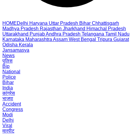
HOME
Delhi
Haryana
Uttar Pradesh
Bihar
Chhattisgarh
Madhya Pradesh
Rajasthan
Jharkhand
Himachal Pradesh
Uttarakhand
Punjab
Andhra Pradesh
Telangana
Tamil Nadu
Karnataka
Maharashtra
Assam
West Bengal
Tripura
Gujarat
Odisha
Kerala
Jansamasya
News
पुलिस
Bjp
National
Police
Bihar
India
कांग्रेस
भाजपा
Accident
Congress
Modi
Delhi
Viral
मारपीट