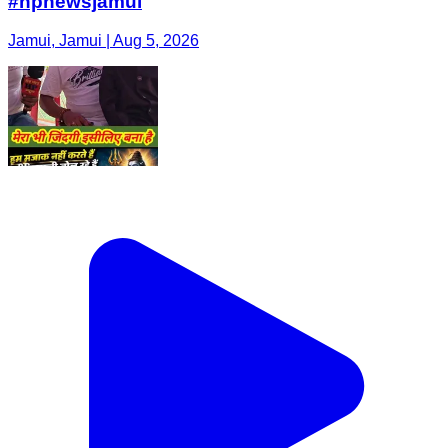
#hpnewsjamui
Jamui, Jamui | Aug 5, 2026