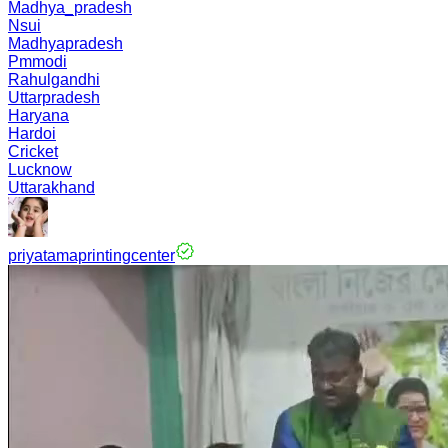
Madhya_pradesh
Nsui
Madhyapradesh
Pmmodi
Rahulgandhi
Uttarpradesh
Haryana
Hardoi
Cricket
Lucknow
Uttarakhand
priyatamaprintingcenter