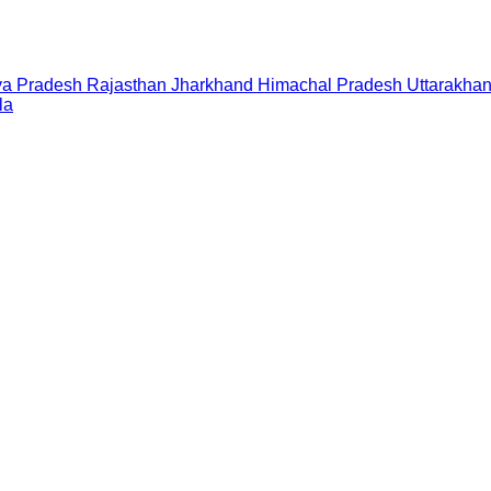
a Pradesh
Rajasthan
Jharkhand
Himachal Pradesh
Uttarakha
la