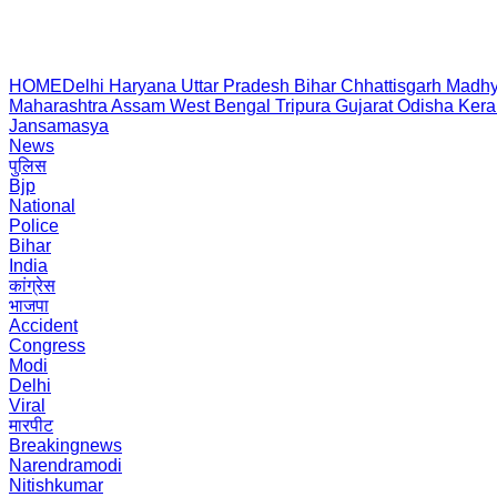
HOME
Delhi
Haryana
Uttar Pradesh
Bihar
Chhattisgarh
Madhy
Maharashtra
Assam
West Bengal
Tripura
Gujarat
Odisha
Kera
Jansamasya
News
पुलिस
Bjp
National
Police
Bihar
India
कांग्रेस
भाजपा
Accident
Congress
Modi
Delhi
Viral
मारपीट
Breakingnews
Narendramodi
Nitishkumar