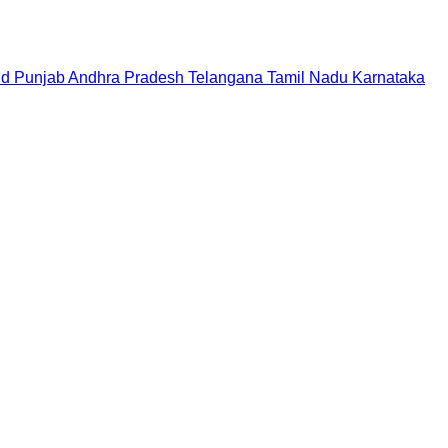
nd
Punjab
Andhra Pradesh
Telangana
Tamil Nadu
Karnataka