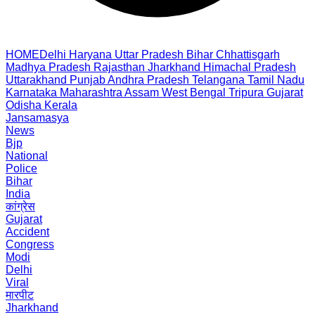
HOME
Delhi
Haryana
Uttar Pradesh
Bihar
Chhattisgarh
Madhya Pradesh
Rajasthan
Jharkhand
Himachal Pradesh
Uttarakhand
Punjab
Andhra Pradesh
Telangana
Tamil Nadu
Karnataka
Maharashtra
Assam
West Bengal
Tripura
Gujarat
Odisha
Kerala
Jansamasya
News
Bjp
National
Police
Bihar
India
कांग्रेस
Gujarat
Accident
Congress
Modi
Delhi
Viral
मारपीट
Jharkhand