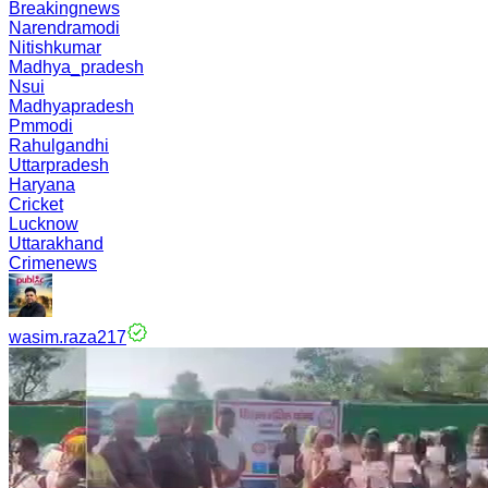
Breakingnews
Narendramodi
Nitishkumar
Madhya_pradesh
Nsui
Madhyapradesh
Pmmodi
Rahulgandhi
Uttarpradesh
Haryana
Cricket
Lucknow
Uttarakhand
Crimenews
wasim.raza217