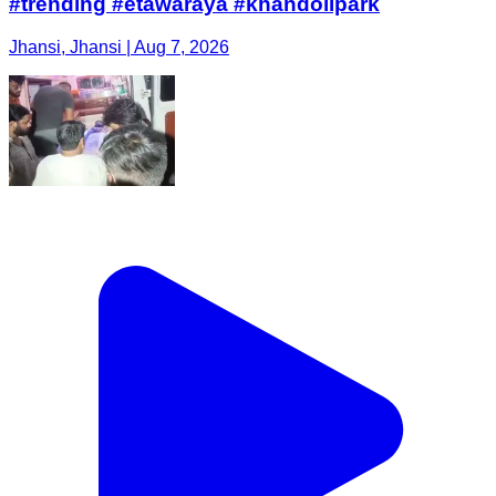
#trending #etawaraya #khandolipark
Jhansi, Jhansi | Aug 7, 2026