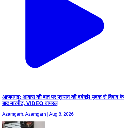
आजमगढ़: आवास की बात पर प्रधान की दबंगई! युवक से विवाद के
बाद मारपीट, VIDEO वायरल
Azamgarh, Azamgarh | Aug 8, 2026