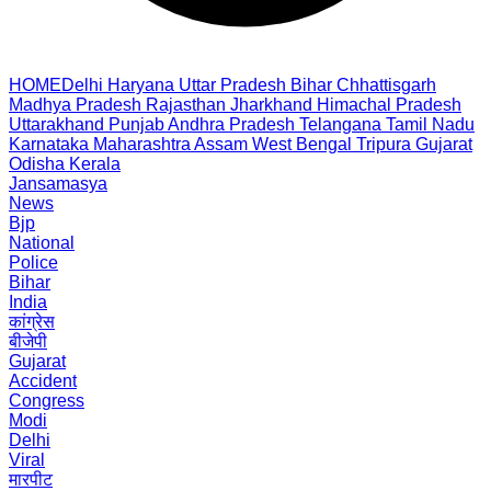
HOME
Delhi
Haryana
Uttar Pradesh
Bihar
Chhattisgarh
Madhya Pradesh
Rajasthan
Jharkhand
Himachal Pradesh
Uttarakhand
Punjab
Andhra Pradesh
Telangana
Tamil Nadu
Karnataka
Maharashtra
Assam
West Bengal
Tripura
Gujarat
Odisha
Kerala
Jansamasya
News
Bjp
National
Police
Bihar
India
कांग्रेस
बीजेपी
Gujarat
Accident
Congress
Modi
Delhi
Viral
मारपीट