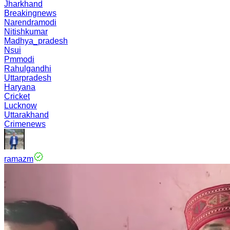
Jharkhand
Breakingnews
Narendramodi
Nitishkumar
Madhya_pradesh
Nsui
Pmmodi
Rahulgandhi
Uttarpradesh
Haryana
Cricket
Lucknow
Uttarakhand
Crimenews
ramazm