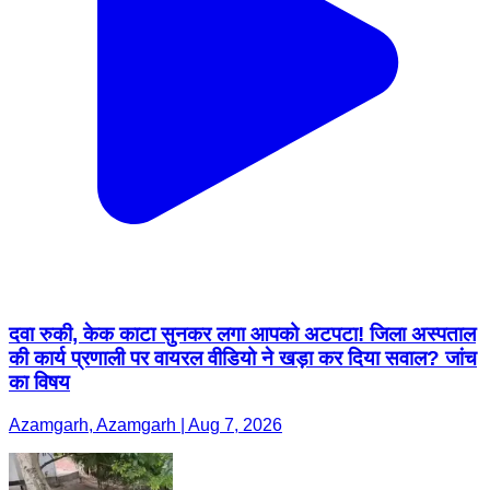
दवा रुकी, केक काटा सुनकर लगा आपको अटपटा! जिला अस्पताल
की कार्य प्रणाली पर वायरल वीडियो ने खड़ा कर दिया सवाल? जांच
का विषय
Azamgarh, Azamgarh | Aug 7, 2026