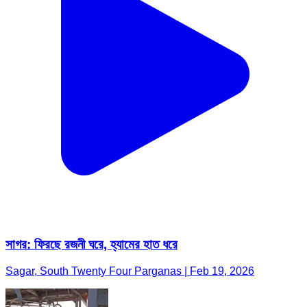
সাগর: ফিরছে রজনী ঘরে, হ্যামের হাত ধরে
Sagar, South Twenty Four Parganas | Feb 19, 2026