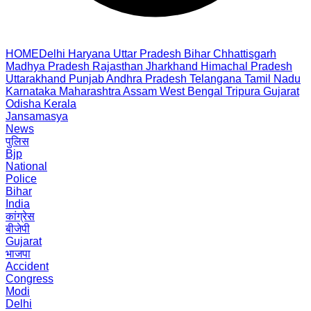
HOME
Delhi
Haryana
Uttar Pradesh
Bihar
Chhattisgarh
Madhya Pradesh
Rajasthan
Jharkhand
Himachal Pradesh
Uttarakhand
Punjab
Andhra Pradesh
Telangana
Tamil Nadu
Karnataka
Maharashtra
Assam
West Bengal
Tripura
Gujarat
Odisha
Kerala
Jansamasya
News
पुलिस
Bjp
National
Police
Bihar
India
कांग्रेस
बीजेपी
Gujarat
भाजपा
Accident
Congress
Modi
Delhi