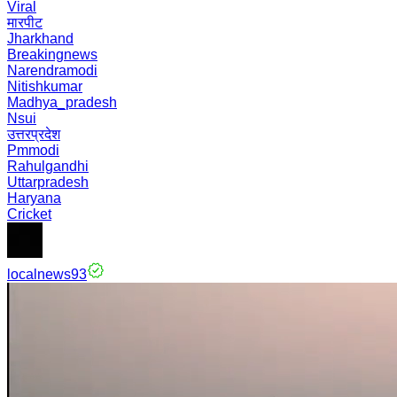
Viral
मारपीट
Jharkhand
Breakingnews
Narendramodi
Nitishkumar
Madhya_pradesh
Nsui
उत्तरप्रदेश
Pmmodi
Rahulgandhi
Uttarpradesh
Haryana
Cricket
localnews93