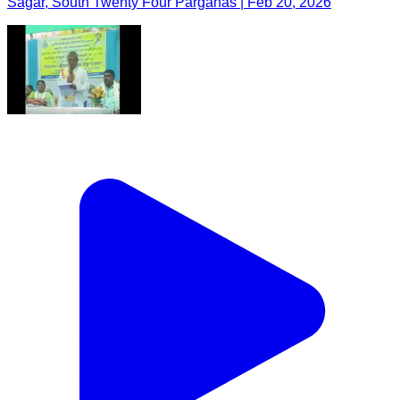
Sagar, South Twenty Four Parganas | Feb 20, 2026