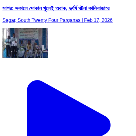
সাগর: সকালে দোকান খুলেই অবাক, দুর্ধর্ষ ঘটনা কালিবাজারে
Sagar, South Twenty Four Parganas | Feb 17, 2026