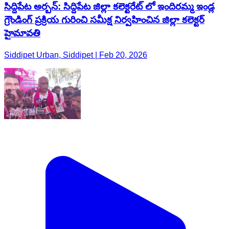
సిద్దిపేట అర్బన్: సిద్దిపేట జిల్లా కలెక్టరేట్ లో ఇందిరమ్మ ఇండ్ల
గ్రౌండింగ్ ప్రక్రియ గురించి సమీక్ష నిర్వహించిన జిల్లా కలెక్టర్
హైమావతి
Siddipet Urban, Siddipet | Feb 20, 2026