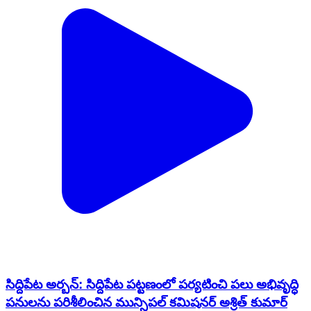
సిద్దిపేట అర్బన్: సిద్దిపేట పట్టణంలో పర్యటించి పలు అభివృద్ధి
పనులను పరిశీలించిన మున్సిపల్ కమిషనర్ అశ్రిత్ కుమార్