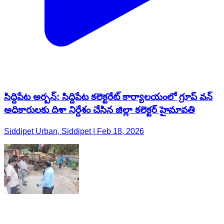
సిద్దిపేట అర్బన్: సిద్దిపేట కలెక్టరేట్ కార్యాలయంలో గ్రూప్ వన్
అధికారులకు దిశా నిర్దేశం చేసిన జిల్లా కలెక్టర్ హైమావతి
Siddipet Urban, Siddipet | Feb 18, 2026