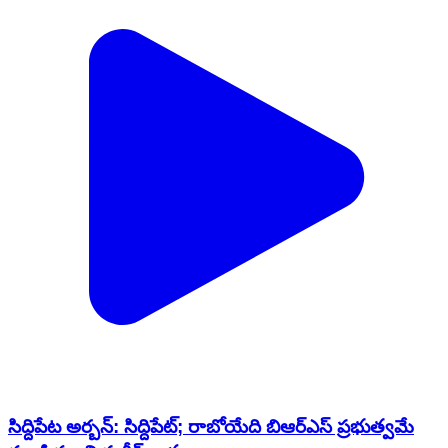
సిద్దిపేట అర్బన్: సిద్దిపేట్; రాబోయేది బిఆర్ఎస్ ప్రభుత్వమే