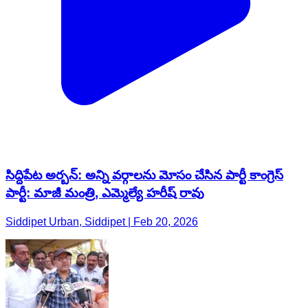
సిద్దిపేట అర్బన్: అన్ని వర్గాలను మోసం చేసిన పార్టీ కాంగ్రెస్
పార్టీ: మాజీ మంత్రి, ఎమ్మెల్యే హరీష్ రావు
Siddipet Urban, Siddipet | Feb 20, 2026