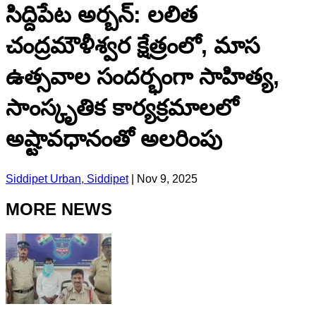
సిద్దిపేట అర్బన్: లలిత
చంద్రమౌళీశ్వర క్షేత్రంలో, మాస
ఉత్సవాల సందర్భంగా సాహిత్య,
సాంస్కృతిక కార్యక్రమాలలో
అష్టావధానంతో అలరింపు
Siddipet Urban, Siddipet
|
Nov 9, 2025
MORE NEWS