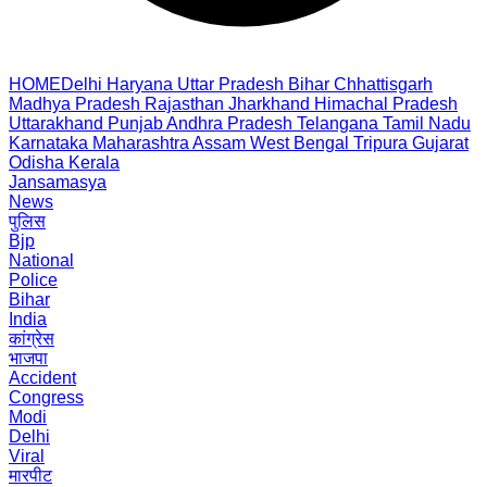
HOME
Delhi
Haryana
Uttar Pradesh
Bihar
Chhattisgarh
Madhya Pradesh
Rajasthan
Jharkhand
Himachal Pradesh
Uttarakhand
Punjab
Andhra Pradesh
Telangana
Tamil Nadu
Karnataka
Maharashtra
Assam
West Bengal
Tripura
Gujarat
Odisha
Kerala
Jansamasya
News
पुलिस
Bjp
National
Police
Bihar
India
कांग्रेस
भाजपा
Accident
Congress
Modi
Delhi
Viral
मारपीट