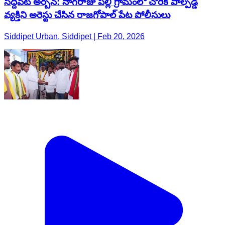
సిద్దిపేట అర్బన్: నాగరాజు పల్లి గ్రామంలో చోరీకి పాల్పడ్డ
వ్యక్తిని అరెస్టు చేసిన రాజగోపాల్ పేట పోలీసులు
Siddipet Urban, Siddipet | Feb 20, 2026