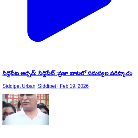
సిద్దిపేట అర్బన్: సిద్దిపేట్ :ప్రజా బాటలో సమస్యల పరిష్కారం
Siddipet Urban, Siddipet | Feb 19, 2026