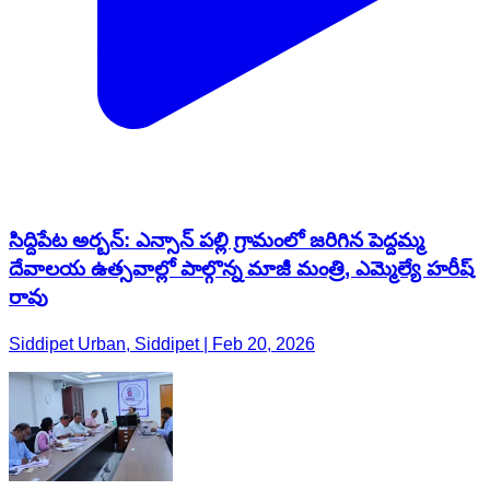
సిద్దిపేట అర్బన్: ఎన్సాన్ పల్లి గ్రామంలో జరిగిన పెద్దమ్మ
దేవాలయ ఉత్సవాల్లో పాల్గొన్న మాజీ మంత్రి, ఎమ్మెల్యే హరీష్
రావు
Siddipet Urban, Siddipet | Feb 20, 2026