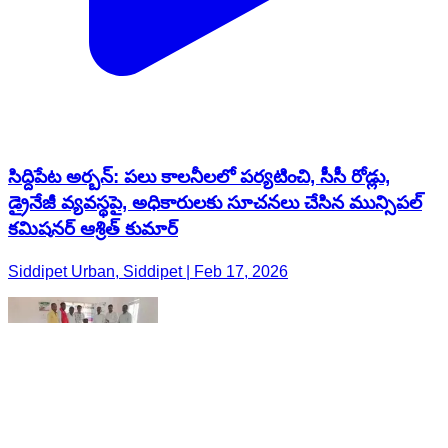
సిద్దిపేట అర్బన్: పలు కాలనీలలో పర్యటించి, సీసీ రోడ్లు,
డ్రైనేజీ వ్యవస్థపై, అధికారులకు సూచనలు చేసిన మున్సిపల్
కమిషనర్ ఆశ్రిత్ కుమార్
Siddipet Urban, Siddipet | Feb 17, 2026