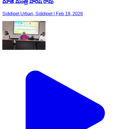
మాజీ మంత్రి హరీష్ రావు
Siddipet Urban, Siddipet | Feb 19, 2026