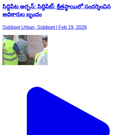
సిద్దిపేట అర్బన్: సిద్దిపేట్: క్షేత్రస్థాయిలో సందర్శించిన
అధికారుల బృందం
Siddipet Urban, Siddipet | Feb 19, 2026