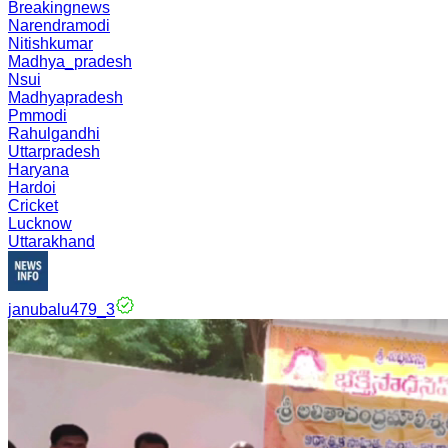
Breakingnews
Narendramodi
Nitishkumar
Madhya_pradesh
Nsui
Madhyapradesh
Pmmodi
Rahulgandhi
Uttarpradesh
Haryana
Hardoi
Cricket
Lucknow
Uttarakhand
janubalu479_3