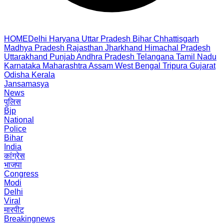
HOME
Delhi
Haryana
Uttar Pradesh
Bihar
Chhattisgarh
Madhya Pradesh
Rajasthan
Jharkhand
Himachal Pradesh
Uttarakhand
Punjab
Andhra Pradesh
Telangana
Tamil Nadu
Karnataka
Maharashtra
Assam
West Bengal
Tripura
Gujarat
Odisha
Kerala
Jansamasya
News
पुलिस
Bjp
National
Police
Bihar
India
कांग्रेस
भाजपा
Congress
Modi
Delhi
Viral
मारपीट
Breakingnews