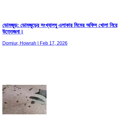
ডোমজুড়: ডোমজুড়ের সংখ্যালঘু এলাকার মিমের অফিস খোলা নিয়ে
উত্তেজনা।
Domjur, Howrah | Feb 17, 2026