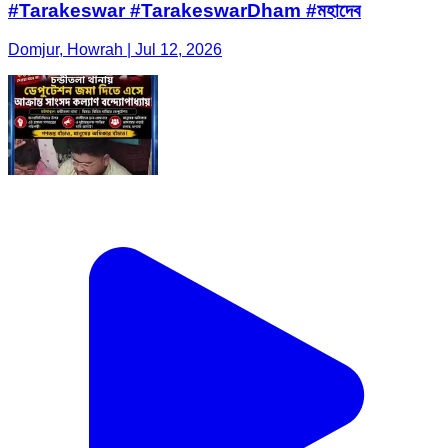
#Tarakeswar #TarakeswarDham #মহাদেব
Domjur, Howrah | Jul 12, 2026