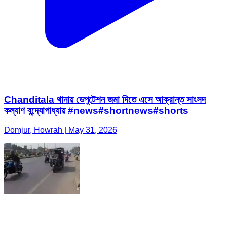
Chanditala থানায় ডেপুটেশন জমা দিতে এসে আক্রান্ত সাংসদ
কল্যাণ বন্দ্যোপাধ্যায় #news#shortnews#shorts
Domjur, Howrah | May 31, 2026