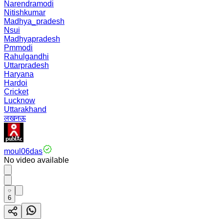
Narendramodi
Nitishkumar
Madhya_pradesh
Nsui
Madhyapradesh
Pmmodi
Rahulgandhi
Uttarpradesh
Haryana
Hardoi
Cricket
Lucknow
Uttarakhand
लखनऊ
moul06das
No video available
6