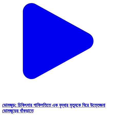
ডোমজুড়: চিকিৎসার গাফিলতিতে এক বৃদ্ধার মৃত্যুকে ঘিরে উত্তেজনা
ডোমজুড়ের বাঁকড়াতে
Domjur, Howrah | Feb 16, 2026