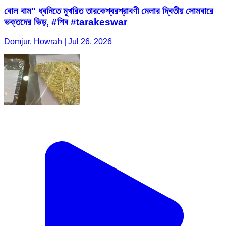
বোল বাম" ধ্বনিতে মুখরিত তারকেশ্বরশ্রাবণী মেলার দ্বিতীয় সোমবারে
ভক্তদের ভিড়, #শিব #tarakeswar
Domjur, Howrah | Jul 26, 2026