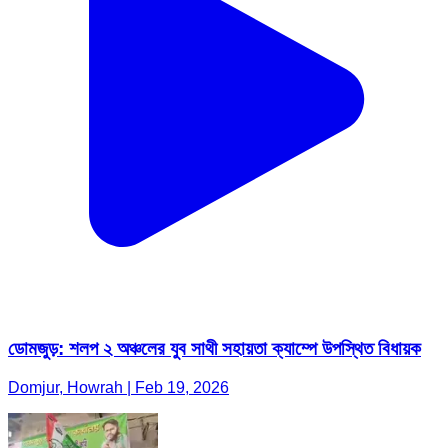
ডোমজুড়: শলপ ২ অঞ্চলের যুব সাথী সহায়তা ক্যাম্পে উপস্থিত বিধায়ক
Domjur, Howrah | Feb 19, 2026