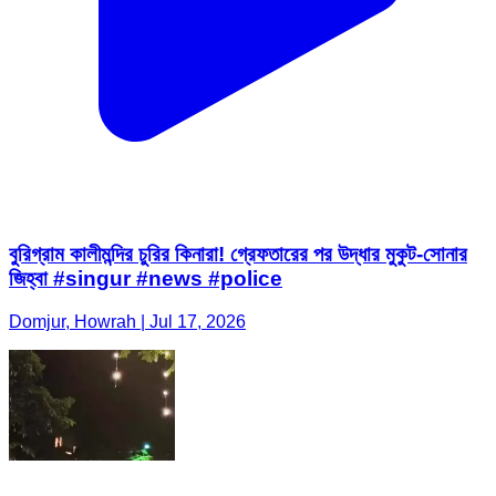
বুরিগ্রাম কালীমন্দির চুরির কিনারা! গ্রেফতারের পর উদ্ধার মুকুট-সোনার
জিহ্বা #singur #news #police
Domjur, Howrah | Jul 17, 2026