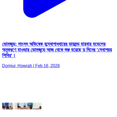
ডোমজুড়: সাংসদ অভিষেক বন্দ্যোপাধ্যায়ের ডায়মন্ড হারবার মডেলের
অনুকরণে হাওড়ার ডোমজুড়ে আজ থেকে শুরু হয়েছে দু দিনের 'সেবাশ্রয়
শিবির'।
Domjur, Howrah | Feb 16, 2026