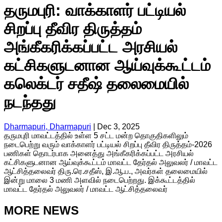
தருமபுரி: வாக்காளர் பட்டியல்
சிறப்பு தீவிர திருத்தம்
அங்கீகரிக்கப்பட்ட அரசியல்
கட்சிகளுடனான ஆய்வுக்கூட்டம்
கலெக்டர் சதீஷ் தலைமையில்
நடந்தது
Dharmapuri, Dharmapuri
|
Dec 3, 2025
தருமபுரி மாவட்டத்தில் உள்ள 5 சட்ட மன்ற தொகுதிகளிலும்
நடைபெற்று வரும் வாக்காளர் பட்டியல் சிறப்பு தீவிர திருத்தம்-2026
பணிகள் தொடர்பாக அனைத்து அங்கீகரிக்கப்பட்ட அரசியல்
கட்சிகளுடனான ஆய்வுக்கூட்டம் மாவட்ட தேர்தல் அலுவலர் / மாவட்ட
ஆட்சித்தலைவர் திரு.ரெ.சதீஸ், இ.ஆ.ப., அவர்கள் தலைமையில்
இன்று மாலை 3 மணி அளவில் நடைபெற்றது. இக்கூட்டத்தில்
மாவட்ட தேர்தல் அலுவலர் / மாவட்ட ஆட்சித்தலைவர்
MORE NEWS