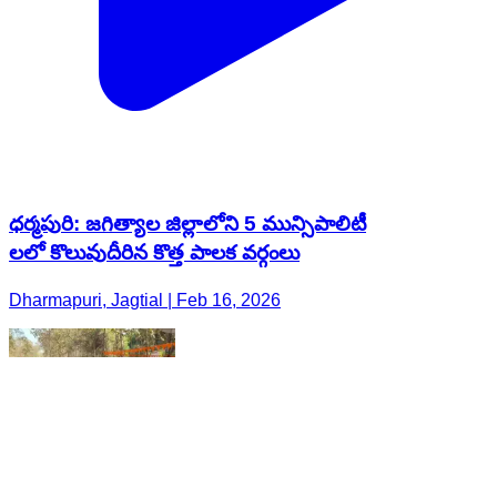
ధర్మపురి: జగిత్యాల జిల్లాలోని 5 మున్సిపాలిటీ
లలో కొలువుదీరిన కొత్త పాలక వర్గంలు
Dharmapuri, Jagtial | Feb 16, 2026