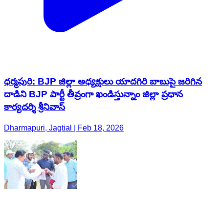
ధర్మపురి: BJP జిల్లా అధ్యక్షులు యాదగిరి బాబుపై జరిగిన
దాడిని BJP పార్టీ తీవ్రంగా ఖండిస్తున్నాం జిల్లా ప్రధాన
కార్యదర్శి శ్రీనివాస్
Dharmapuri, Jagtial | Feb 18, 2026