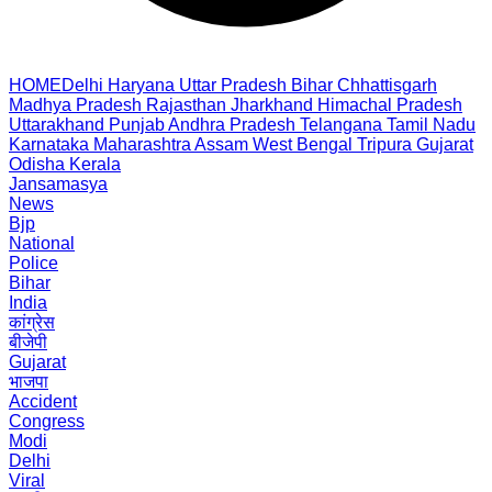
HOME
Delhi
Haryana
Uttar Pradesh
Bihar
Chhattisgarh
Madhya Pradesh
Rajasthan
Jharkhand
Himachal Pradesh
Uttarakhand
Punjab
Andhra Pradesh
Telangana
Tamil Nadu
Karnataka
Maharashtra
Assam
West Bengal
Tripura
Gujarat
Odisha
Kerala
Jansamasya
News
Bjp
National
Police
Bihar
India
कांग्रेस
बीजेपी
Gujarat
भाजपा
Accident
Congress
Modi
Delhi
Viral