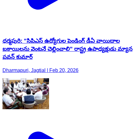
ధర్మపురి: "సిపిఎస్ ఉద్యోగుల పెండింగ్ డీఏ వాయిదాల
బకాయిలను వెంటనే చెల్లించాలి" రాష్ట్ర ఉపాధ్యక్షుడు మ్యాన
పవన్ కుమార్
Dharmapuri, Jagtial | Feb 20, 2026