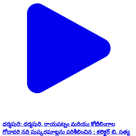
ధర్మపురి: ధర్మపురి, రాయపట్నం మరియు కోటిలింగాల
గోదావరి నది పుష్కరఘాట్లను పరిశీలించిన : కలెక్టర్ బి. సత్య