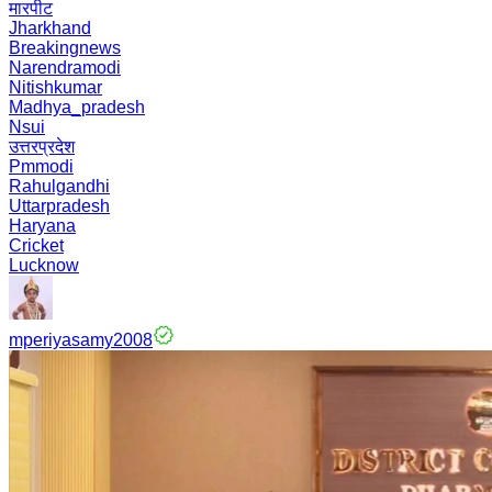
मारपीट
Jharkhand
Breakingnews
Narendramodi
Nitishkumar
Madhya_pradesh
Nsui
उत्तरप्रदेश
Pmmodi
Rahulgandhi
Uttarpradesh
Haryana
Cricket
Lucknow
mperiyasamy2008