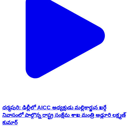
ధర్మపురి: ఢిల్లీలో AICC అధ్యక్షుడు మల్లికార్జున ఖర్గే
నివాసంలో పాల్గొన్న రాష్ట్ర సంక్షేమ శాఖ మంత్రి అడ్లూరి లక్ష్మణ్
కుమార్