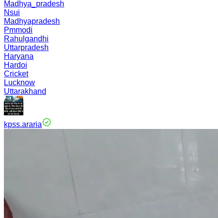
Madhya_pradesh
Nsui
Madhyapradesh
Pmmodi
Rahulgandhi
Uttarpradesh
Haryana
Hardoi
Cricket
Lucknow
Uttarakhand
kpss.araria