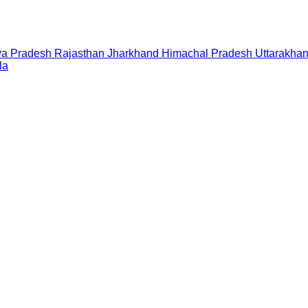
a Pradesh
Rajasthan
Jharkhand
Himachal Pradesh
Uttarakha
la