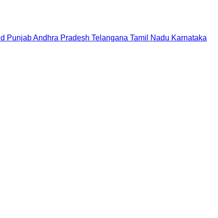
nd
Punjab
Andhra Pradesh
Telangana
Tamil Nadu
Karnataka