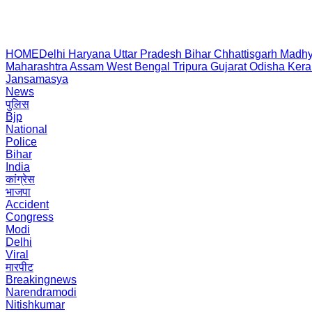
HOME
Delhi
Haryana
Uttar Pradesh
Bihar
Chhattisgarh
Madhy
Maharashtra
Assam
West Bengal
Tripura
Gujarat
Odisha
Kera
Jansamasya
News
पुलिस
Bjp
National
Police
Bihar
India
कांग्रेस
भाजपा
Accident
Congress
Modi
Delhi
Viral
मारपीट
Breakingnews
Narendramodi
Nitishkumar