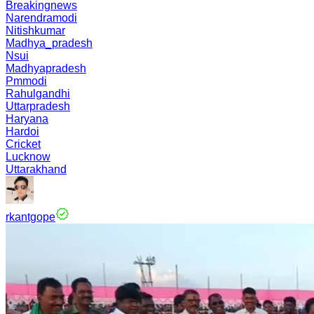
Breakingnews
Narendramodi
Nitishkumar
Madhya_pradesh
Nsui
Madhyapradesh
Pmmodi
Rahulgandhi
Uttarpradesh
Haryana
Hardoi
Cricket
Lucknow
Uttarakhand
rkantgope