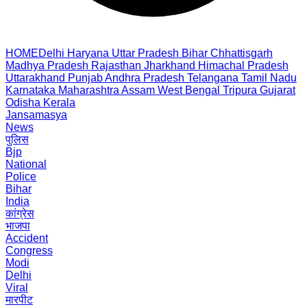
HOME
Delhi
Haryana
Uttar Pradesh
Bihar
Chhattisgarh
Madhya Pradesh
Rajasthan
Jharkhand
Himachal Pradesh
Uttarakhand
Punjab
Andhra Pradesh
Telangana
Tamil Nadu
Karnataka
Maharashtra
Assam
West Bengal
Tripura
Gujarat
Odisha
Kerala
Jansamasya
News
पुलिस
Bjp
National
Police
Bihar
India
कांग्रेस
भाजपा
Accident
Congress
Modi
Delhi
Viral
मारपीट