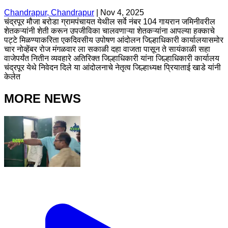
Chandrapur, Chandrapur
|
Nov 4, 2025
चंद्रपूर मौजा बरोडा ग्रामपंचायत येथील सर्वे नंबर 104 गायरान जमिनीवरील
शेतकऱ्यांनी शेती करून उपजीविका चालवणाऱ्या शेतकऱ्यांना आपल्या हक्काचे
पट्टे मिळण्याकरिता एकदिवसीय उपोषण आंदोलन जिल्हाधिकारी कार्यालयासमोर
चार नोव्हेंबर रोज मंगळवार ला सकाळी दहा वाजता पासून ते सायंकाळी सहा
वाजेपर्यंत नितीन व्यवहारे अतिरिक्त जिल्हाधिकारी यांना जिल्हाधिकारी कार्यालय
चंद्रपूर येथे निवेदन दिले या आंदोलनाचे नेतृत्व जिल्हाध्यक्ष प्रियाताई खाडे यांनी
केलेत
MORE NEWS