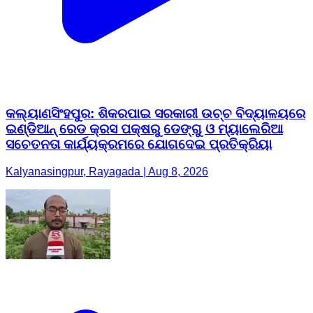
କଲ୍ୟାଣସିଂହପୁର: ଶିକରପାଇ ସରକାରୀ ଉଚ୍ଚ ବିଦ୍ୟାଳୟରେ
ଇଣ୍ଡିଆନ୍ ରେଡ କ୍ରସ ପକ୍ଷରୁ ଡେଙ୍ଗୁ ଓ ମ୍ୟାଲେରିଆ
ସଚେତନତା କାର୍ଯ୍ୟକ୍ରମରେ ଯୋଗଦେଇ ପ୍ରତିକ୍ରିୟା
Kalyanasingpur, Rayagada | Aug 8, 2026