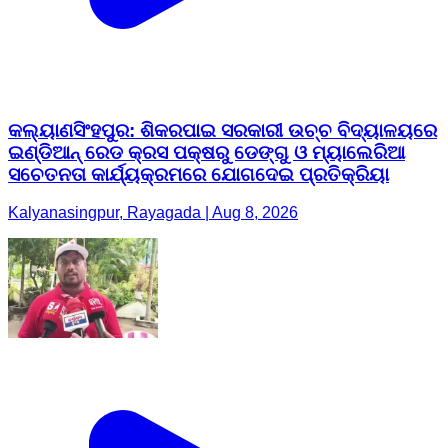
କଲ୍ୟାଣସିଂହପୁର: ଶିକରପାଇ ସରକାରୀ ଉଚ୍ଚ ବିଦ୍ୟାଳୟରେ
ଇଣ୍ଡିଆନ୍ ରେଡ କ୍ରସ ପକ୍ଷରୁ ଡେଙ୍ଗୁ ଓ ମ୍ୟାଲେରିଆ
ସଚେତନତା କାର୍ଯ୍ୟକ୍ରମରେ ଯୋଗଦେଇ ପ୍ରତିକ୍ରିୟା
Kalyanasingpur, Rayagada | Aug 8, 2026