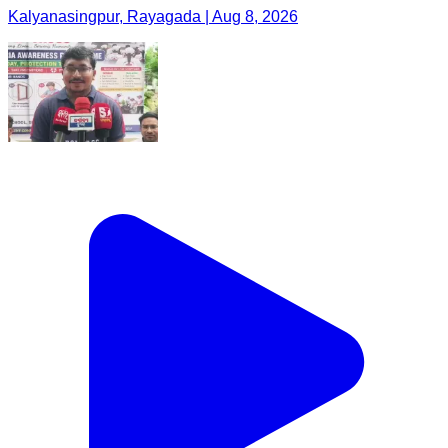
Kalyanasingpur, Rayagada | Aug 8, 2026