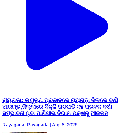
ରାୟଗଡା: ଲଘୁଚାପ ପ୍ରଭାବରେ ରାୟଗଡ଼ା ଜିଲରେ ବର୍ଷା
ଆରମ୍ଭ,ଜିଲ୍ଲାରେ ବିଜୁଳି ଘଡଘଡି ସହ ପ୍ରବଳ ବର୍ଷା
ସମ୍ଭାବନା ଥିବା ପାଣିପାଗ ବିଭାଗ ପକ୍ଷରୁ ଆକଳନ
Rayagada, Rayagada | Aug 8, 2026