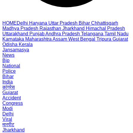
HOME
Delhi
Haryana
Uttar Pradesh
Bihar
Chhattisgarh
Madhya Pradesh
Rajasthan
Jharkhand
Himachal Pradesh
Uttarakhand
Punjab
Andhra Pradesh
Telangana
Tamil Nadu
Karnataka
Maharashtra
Assam
West Bengal
Tripura
Gujarat
Odisha
Kerala
Jansamasya
News
Bjp
National
Police
Bihar
India
कांग्रेस
Gujarat
Accident
Congress
Modi
Delhi
Viral
मारपीट
Jharkhand