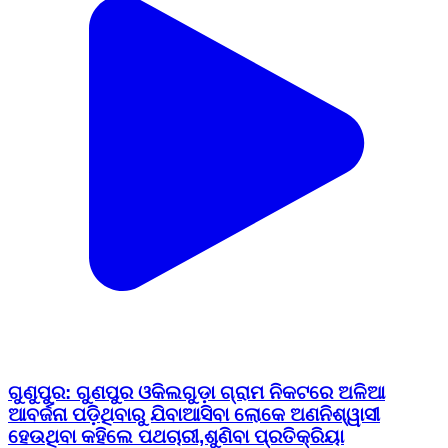
ଗୁଣୁପୁର: ଗୁଣପୁର ଓକିଲଗୁଡ଼ା ଗ୍ରାମ ନିକଟରେ ଅଳିଆ
ଆବର୍ଜନା ପଡ଼ିଥିବାରୁ ଯିବାଆସିବା ଲୋକେ ଅଣନିଶ୍ୱାସୀ
ହେଉଥିବା କହିଲେ ପଥଚାରୀ,ଶୁଣିବା ପ୍ରତିକ୍ରିୟା