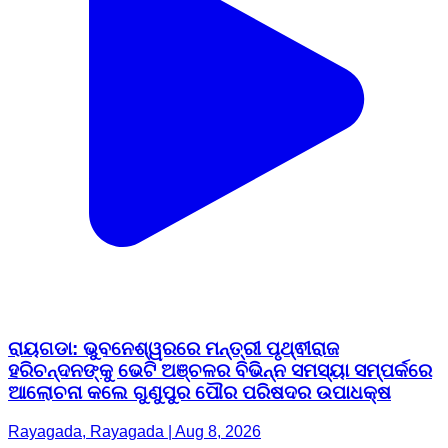
ରାୟଗଡା: ଭୁବନେଶ୍ୱରରେ ମନ୍ତ୍ରୀ ପୃଥ୍ଵୀରାଜ
ହରିଚନ୍ଦନଙ୍କୁ ଭେଟି ଅଞ୍ଚଳର ବିଭିନ୍ନ ସମସ୍ୟା ସମ୍ପର୍କରେ
ଆଲୋଚନା କଲେ ଗୁଣୁପୁର ପୌର ପରିଷଦର ଉପାଧକ୍ଷ
Rayagada, Rayagada | Aug 8, 2026