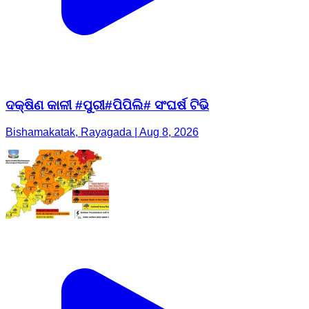
ଦକ୍ଷିଣ କାଳୀ #ପୁରୀ#ପିପିଲି# ସଂଘର୍ଷ ଟିଭି
Bishamakatak, Rayagada | Aug 8, 2026