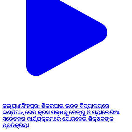
କଲ୍ୟାଣସିଂହପୁର: ଶିକରପାଇ ଉଚ୍ଚ ବିଦ୍ୟାଳୟରେ
ଇଣ୍ଡିଆନ୍ ରେଡ କ୍ରସ ପକ୍ଷରୁ ଡେଙ୍ଗୁ ଓ ମ୍ୟାଲେରିଆ
ସଚେତନତା କାର୍ଯ୍ୟକ୍ରମରେ ଯୋଗଦେଇ ଶିକ୍ଷକଙ୍କ
ପ୍ରତିକ୍ରିୟା