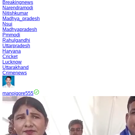
Breakingnews
Narendramodi
Nitishkumar
Madhya_pradesh
Nsui
Madhyapradesh
Pmmodi
Rahulgandhi
Uttarpradesh
Haryana
Cricket
Lucknow
Uttarakhand
Crimenews
manojgore555