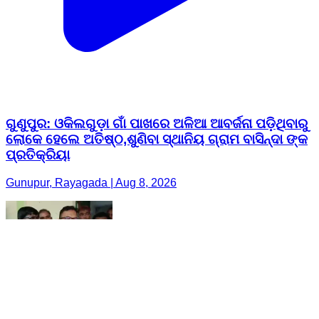
ଗୁଣୁପୁର: ଓକିଲଗୁଡ଼ା ଗାଁ ପାଖରେ ଅଳିଆ ଆବର୍ଜନା ପଡ଼ିଥିବାରୁ
ଲୋକେ ହେଲେ ଅତିଷ୍ଠ,ଶୁଣିବା ସ୍ଥାନିୟ ଗ୍ରାମ ବାସିନ୍ଦା ଙ୍କ
ପ୍ରତିକ୍ରିୟା
Gunupur, Rayagada | Aug 8, 2026