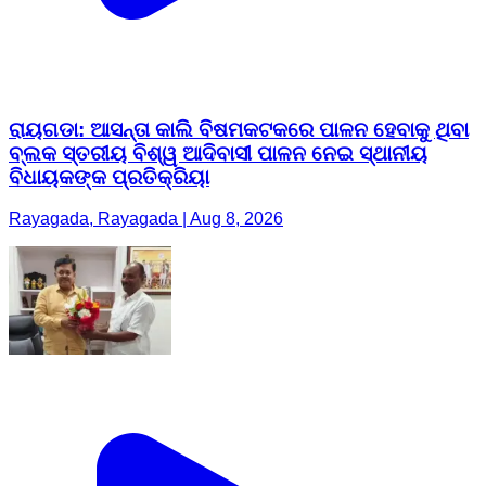
ରାୟଗଡା: ଆସନ୍ତା କାଲି ବିଷମକଟକରେ ପାଳନ ହେବାକୁ ଥିବା
ବ୍ଲକ ସ୍ତରୀୟ ବିଶ୍ୱ ଆଦିବାସୀ ପାଳନ ନେଇ ସ୍ଥାନୀୟ
ବିଧାୟକଙ୍କ ପ୍ରତିକ୍ରିୟା
Rayagada, Rayagada | Aug 8, 2026