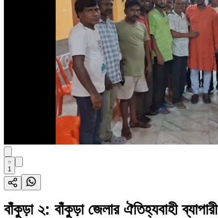
1
বাঁকুড়া ২: বাঁকুড়া জেলার ঐতিহ্যবাহী ব্যাপা