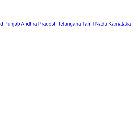
nd
Punjab
Andhra Pradesh
Telangana
Tamil Nadu
Karnataka