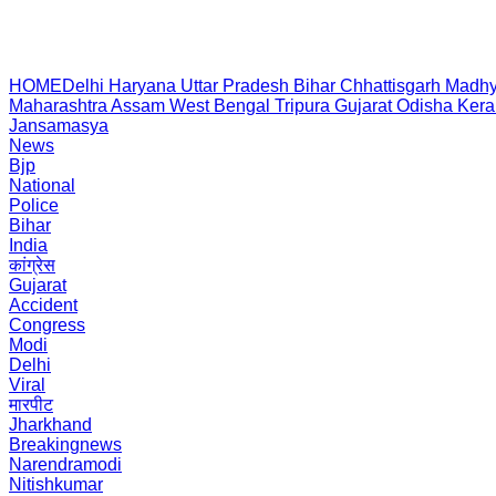
HOME
Delhi
Haryana
Uttar Pradesh
Bihar
Chhattisgarh
Madhy
Maharashtra
Assam
West Bengal
Tripura
Gujarat
Odisha
Kera
Jansamasya
News
Bjp
National
Police
Bihar
India
कांग्रेस
Gujarat
Accident
Congress
Modi
Delhi
Viral
मारपीट
Jharkhand
Breakingnews
Narendramodi
Nitishkumar