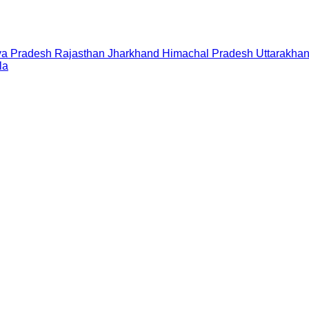
a Pradesh
Rajasthan
Jharkhand
Himachal Pradesh
Uttarakha
la