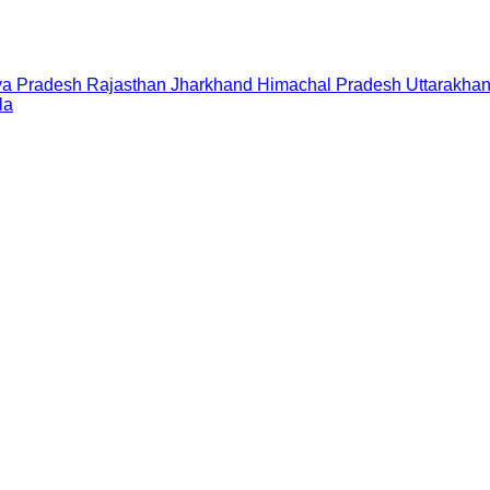
a Pradesh
Rajasthan
Jharkhand
Himachal Pradesh
Uttarakha
la