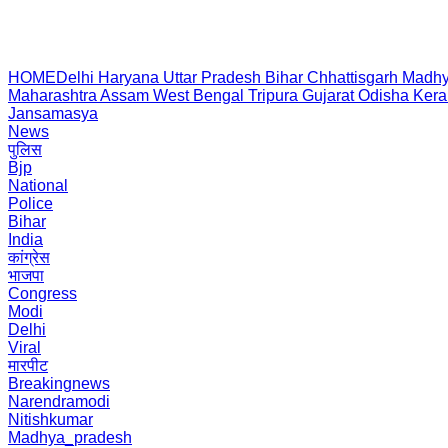
HOME
Delhi
Haryana
Uttar Pradesh
Bihar
Chhattisgarh
Madhy
Maharashtra
Assam
West Bengal
Tripura
Gujarat
Odisha
Kera
Jansamasya
News
पुलिस
Bjp
National
Police
Bihar
India
कांग्रेस
भाजपा
Congress
Modi
Delhi
Viral
मारपीट
Breakingnews
Narendramodi
Nitishkumar
Madhya_pradesh