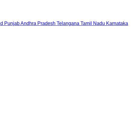
nd
Punjab
Andhra Pradesh
Telangana
Tamil Nadu
Karnataka