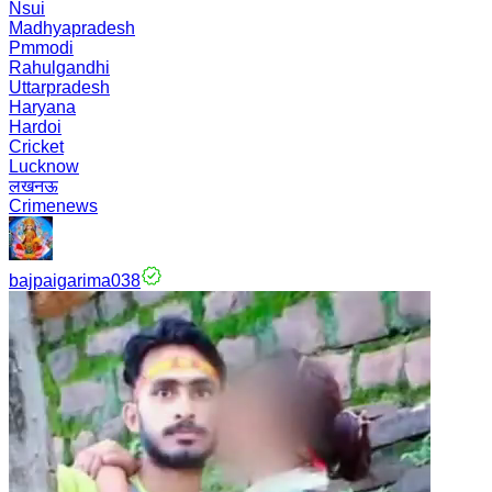
Nsui
Madhyapradesh
Pmmodi
Rahulgandhi
Uttarpradesh
Haryana
Hardoi
Cricket
Lucknow
लखनऊ
Crimenews
bajpaigarima038