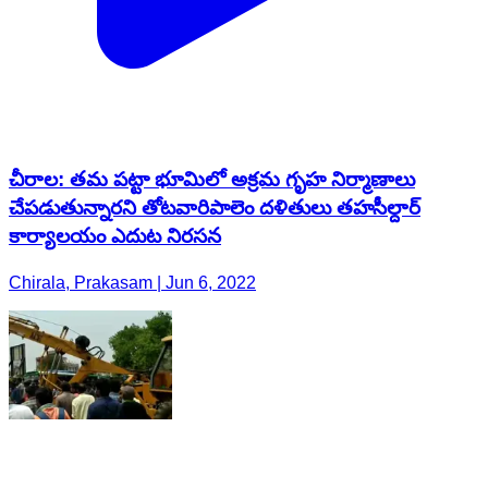
చీరాల: తమ పట్టా భూమిలో అక్రమ గృహ నిర్మాణాలు
చేపడుతున్నారని తోటవారిపాలెం దళితులు తహసీల్దార్
కార్యాలయం ఎదుట నిరసన
Chirala, Prakasam | Jun 6, 2022