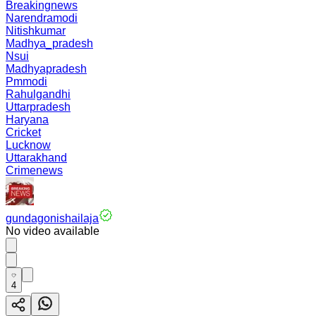
Breakingnews
Narendramodi
Nitishkumar
Madhya_pradesh
Nsui
Madhyapradesh
Pmmodi
Rahulgandhi
Uttarpradesh
Haryana
Cricket
Lucknow
Uttarakhand
Crimenews
gundagonishailaja
No video available
4