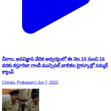
చీరాల: జనవిజ్ఞాన వేదిక ఆధ్వర్యంలో ఈ నెల 10 నుంచి 16
వరకు కస్తూరిబా గాంధీ మున్సిపల్ బాలికల హైస్కూల్లో సమ్మర్
క్యాంప్
Chirala, Prakasam | Jun 7, 2022