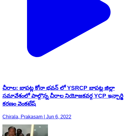
చీరాల: బాపట్ల కోనా భవన్ లో YSRCP బాపట్ల జిల్లా
సమావేశంలో పాల్గొన్న చీరాల నియోజకవర్గ YCP ఇన్చార్జి
కరణం వెంకటేష్
Chirala, Prakasam | Jun 6, 2022