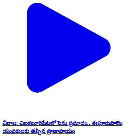
చీరాల: చిలకలూరిపేటలో పెను ప్రమాదం.. ఈపూరుపాలెం
యువకులకు తప్పిన ప్రాణాపాయం
Chirala, Prakasam | Jun 6, 2022