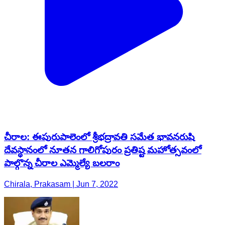
చీరాల: ఈపురుపాలెంలో శ్రీభద్రావతి సమేత భావనరుషి
దేవస్థానంలో నూతన గాలిగోపురం ప్రతిష్ట మహోత్సవంలో
పాల్గొన్న చీరాల ఎమ్మెల్యే బలరాం
Chirala, Prakasam | Jun 7, 2022