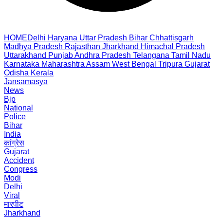
HOME
Delhi
Haryana
Uttar Pradesh
Bihar
Chhattisgarh
Madhya Pradesh
Rajasthan
Jharkhand
Himachal Pradesh
Uttarakhand
Punjab
Andhra Pradesh
Telangana
Tamil Nadu
Karnataka
Maharashtra
Assam
West Bengal
Tripura
Gujarat
Odisha
Kerala
Jansamasya
News
Bjp
National
Police
Bihar
India
कांग्रेस
Gujarat
Accident
Congress
Modi
Delhi
Viral
मारपीट
Jharkhand