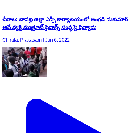
చీరాల: బాపట్ల జిల్లా ఎస్పీ కార్యాలయంలో అంగడి సుకుమార్
అనే వ్యక్తి ముత్తూట్ ఫైనాన్స్ సంస్థ పై ఫిర్యాదు
Chirala, Prakasam | Jun 6, 2022