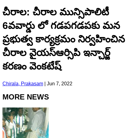
చీరాల: చీరాల మున్సిపాలిటీ
6వవార్డు లో గడపగడపకు మన
ప్రభుత్వ కార్యక్రమం నిర్వహించిన
చీరాల వైయస్ఆర్సిపి ఇన్చార్జ్
కరణం వెంకటేష్
Chirala, Prakasam
|
Jun 7, 2022
MORE NEWS