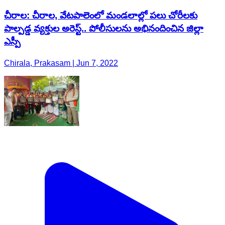
చీరాల: చీరాల, వేటపాలెంలో మండ‌లాల్లో ప‌లు చోరీలకు
పాల్పడ్డ వ్య‌క్తుల అరెస్ట్‌.. పోలీసులను అభినందించిన జిల్లా
ఎస్పీ
Chirala, Prakasam | Jun 7, 2022