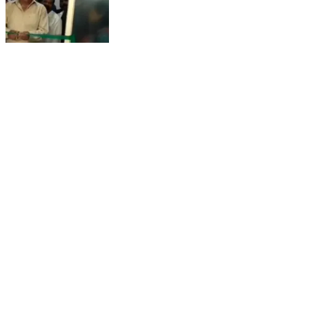
చీరాల: డాక్టర్ పాలేటి రామారావుహాస్పటల్లో నూతనంగా
ఏర్పాటుచేసిన అత్యవసర వైద్య సేవల విభాగాన్ని ప్రారంభించిన
చీరాల ఎమ్మెల్యే బలరాం
Chirala, Prakasam | Jun 6, 2022