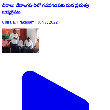
చీరాల: దేవాంగపురిలో గడపగడపకు మన ప్రభుత్వ
కార్యక్రమం
Chirala, Prakasam | Jun 7, 2022