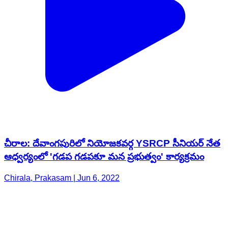
చీరాల: దేవాంగపురిలో నియోజకవర్గ YSRCP సీనియర్ నేత
ఆధ్వర్యంలో 'గడప గడపకూ మన ప్రభుత్వం' కార్యక్రమం
Chirala, Prakasam | Jun 6, 2022