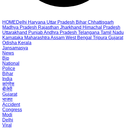
HOME
Delhi
Haryana
Uttar Pradesh
Bihar
Chhattisgarh
Madhya Pradesh
Rajasthan
Jharkhand
Himachal Pradesh
Uttarakhand
Punjab
Andhra Pradesh
Telangana
Tamil Nadu
Karnataka
Maharashtra
Assam
West Bengal
Tripura
Gujarat
Odisha
Kerala
Jansamasya
News
Bjp
National
Police
Bihar
India
कांग्रेस
बीजेपी
Gujarat
भाजपा
Accident
Congress
Modi
Delhi
Viral