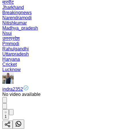
मारपीट
Jharkhand
Breakingnews
Narendramodi
Nitishkumar
Madhya_pradesh
Nsui
उत्तरप्रदेश
Pmmodi
Rahulgandhi
Uttarpradesh
Haryana
Cricket
Lucknow
indra2352
No video available
1