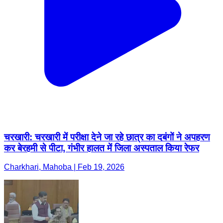
चरखारी: चरखारी में परीक्षा देने जा रहे छात्र का दबंगों ने अपहरण
कर बेरहमी से पीटा, गंभीर हालत में जिला अस्पताल किया रेफर
Charkhari, Mahoba | Feb 19, 2026