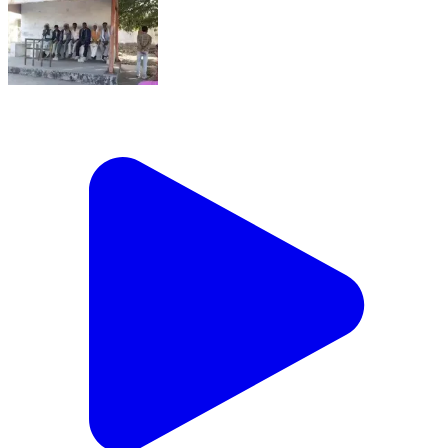
चरखारी: चरखारी के बम्होरी कलां गांव निवासी युवक ने ट्रेन से