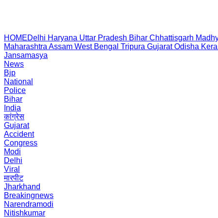
HOME
Delhi
Haryana
Uttar Pradesh
Bihar
Chhattisgarh
Madhy
Maharashtra
Assam
West Bengal
Tripura
Gujarat
Odisha
Kera
Jansamasya
News
Bjp
National
Police
Bihar
India
कांग्रेस
Gujarat
Accident
Congress
Modi
Delhi
Viral
मारपीट
Jharkhand
Breakingnews
Narendramodi
Nitishkumar