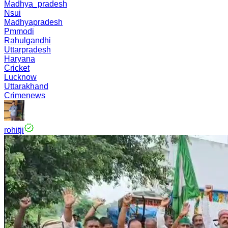
Madhya_pradesh
Nsui
Madhyapradesh
Pmmodi
Rahulgandhi
Uttarpradesh
Haryana
Cricket
Lucknow
Uttarakhand
Crimenews
rohitji