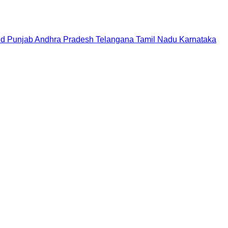
nd
Punjab
Andhra Pradesh
Telangana
Tamil Nadu
Karnataka