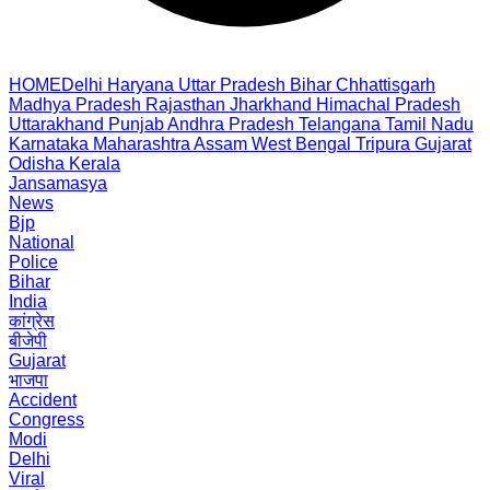
HOME
Delhi
Haryana
Uttar Pradesh
Bihar
Chhattisgarh
Madhya Pradesh
Rajasthan
Jharkhand
Himachal Pradesh
Uttarakhand
Punjab
Andhra Pradesh
Telangana
Tamil Nadu
Karnataka
Maharashtra
Assam
West Bengal
Tripura
Gujarat
Odisha
Kerala
Jansamasya
News
Bjp
National
Police
Bihar
India
कांग्रेस
बीजेपी
Gujarat
भाजपा
Accident
Congress
Modi
Delhi
Viral