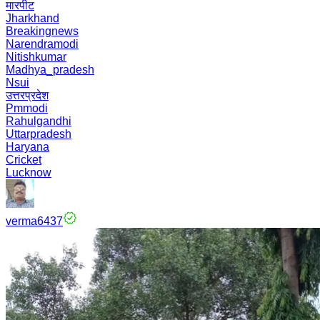
मारपीट
Jharkhand
Breakingnews
Narendramodi
Nitishkumar
Madhya_pradesh
Nsui
उत्तरप्रदेश
Pmmodi
Rahulgandhi
Uttarpradesh
Haryana
Cricket
Lucknow
verma6437