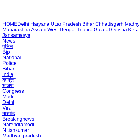
HOME
Delhi
Haryana
Uttar Pradesh
Bihar
Chhattisgarh
Madhy
Maharashtra
Assam
West Bengal
Tripura
Gujarat
Odisha
Kera
Jansamasya
News
पुलिस
Bjp
National
Police
Bihar
India
कांग्रेस
भाजपा
Congress
Modi
Delhi
Viral
मारपीट
Breakingnews
Narendramodi
Nitishkumar
Madhya_pradesh