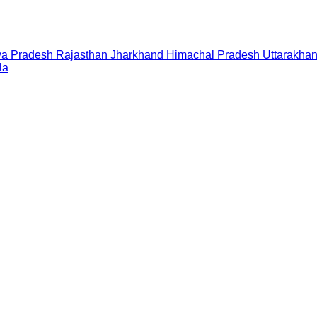
a Pradesh
Rajasthan
Jharkhand
Himachal Pradesh
Uttarakha
la