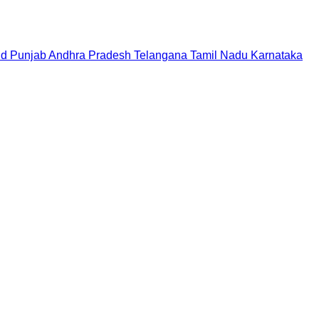
nd
Punjab
Andhra Pradesh
Telangana
Tamil Nadu
Karnataka