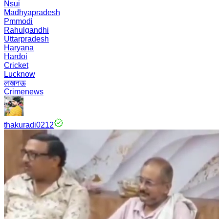
Nsui
Madhyapradesh
Pmmodi
Rahulgandhi
Uttarpradesh
Haryana
Hardoi
Cricket
Lucknow
लखनऊ
Crimenews
thakuradi0212