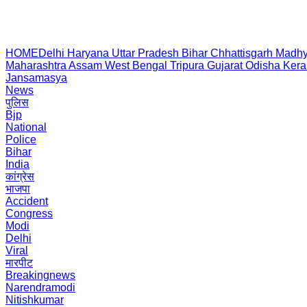
HOME
Delhi
Haryana
Uttar Pradesh
Bihar
Chhattisgarh
Madhy
Maharashtra
Assam
West Bengal
Tripura
Gujarat
Odisha
Kera
Jansamasya
News
पुलिस
Bjp
National
Police
Bihar
India
कांग्रेस
भाजपा
Accident
Congress
Modi
Delhi
Viral
मारपीट
Breakingnews
Narendramodi
Nitishkumar