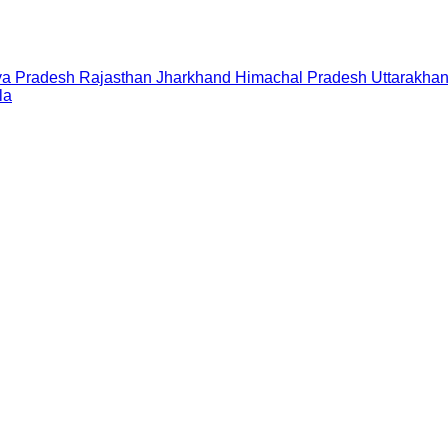
a Pradesh
Rajasthan
Jharkhand
Himachal Pradesh
Uttarakha
la