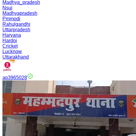
Madhya_pradesh
Nsui
Madhyapradesh
Pmmodi
Rahulgandhi
Uttarpradesh
Haryana
Hardoi
Cricket
Lucknow
Uttarakhand
ap3965028