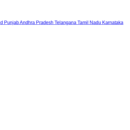
nd
Punjab
Andhra Pradesh
Telangana
Tamil Nadu
Karnataka