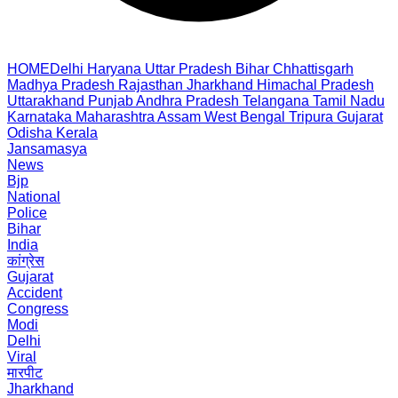
HOME
Delhi
Haryana
Uttar Pradesh
Bihar
Chhattisgarh
Madhya Pradesh
Rajasthan
Jharkhand
Himachal Pradesh
Uttarakhand
Punjab
Andhra Pradesh
Telangana
Tamil Nadu
Karnataka
Maharashtra
Assam
West Bengal
Tripura
Gujarat
Odisha
Kerala
Jansamasya
News
Bjp
National
Police
Bihar
India
कांग्रेस
Gujarat
Accident
Congress
Modi
Delhi
Viral
मारपीट
Jharkhand