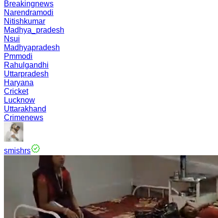
Breakingnews
Narendramodi
Nitishkumar
Madhya_pradesh
Nsui
Madhyapradesh
Pmmodi
Rahulgandhi
Uttarpradesh
Haryana
Cricket
Lucknow
Uttarakhand
Crimenews
smishrs