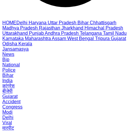
HOME
Delhi
Haryana
Uttar Pradesh
Bihar
Chhattisgarh
Madhya Pradesh
Rajasthan
Jharkhand
Himachal Pradesh
Uttarakhand
Punjab
Andhra Pradesh
Telangana
Tamil Nadu
Karnataka
Maharashtra
Assam
West Bengal
Tripura
Gujarat
Odisha
Kerala
Jansamasya
News
Bjp
National
Police
Bihar
India
कांग्रेस
बीजेपी
Gujarat
Accident
Congress
Modi
Delhi
Viral
मारपीट