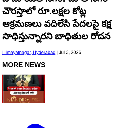
చౌరస్తాలో రూ.లక్షల కోట్ల
ఆక్రమణలు వదిలేసి పేదలపై కక్ష
సాధిస్తున్నారని బాధితుల రోదన
Himayatnagar, Hyderabad
|
Jul 3, 2026
MORE NEWS