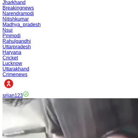
Jharkhand
Breakingnews
Narendramodi
Nitishkumar
Madhya_pradesh
Nsui
Pmmodi
Rahulgandhi
Uttarpradesh
Haryana
Cricket
Lucknow
Uttarakhand
Crimenews
srijan123