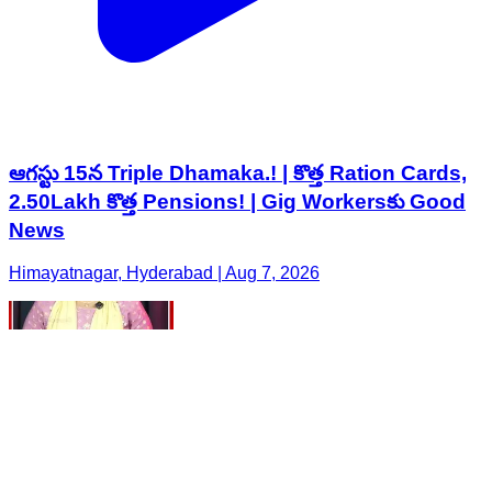
ఆగస్టు 15న Triple Dhamaka.! | కొత్త Ration Cards,
2.50Lakh కొత్త Pensions! | Gig Workersకు Good
News
Himayatnagar, Hyderabad | Aug 7, 2026