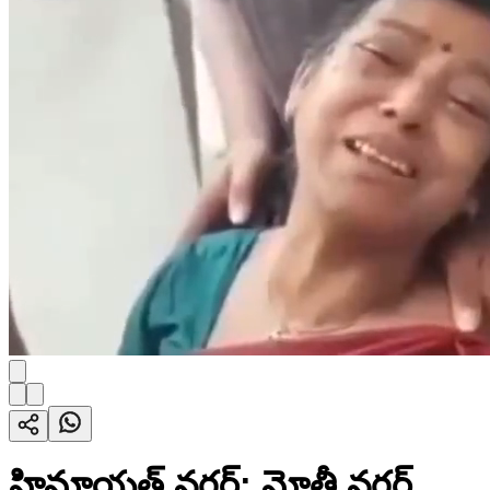
హిమాయత్ నగర్: మోతీ నగర్