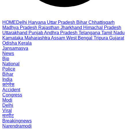
HOME
Delhi
Haryana
Uttar Pradesh
Bihar
Chhattisgarh
Madhya Pradesh
Rajasthan
Jharkhand
Himachal Pradesh
Uttarakhand
Punjab
Andhra Pradesh
Telangana
Tamil Nadu
Karnataka
Maharashtra
Assam
West Bengal
Tripura
Gujarat
Odisha
Kerala
Jansamasya
News
Bjp
National
Police
Bihar
India
कांग्रेस
Accident
Congress
Modi
Delhi
Viral
मारपीट
Breakingnews
Narendramodi