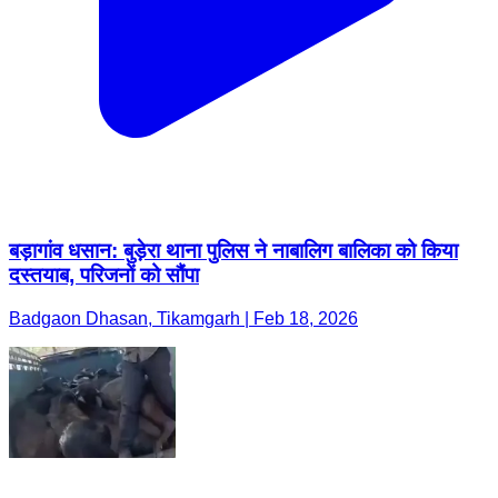
बड़ागांव धसान: बुड़ेरा थाना पुलिस ने नाबालिग बालिका को किया
दस्तयाब, परिजनों को सौंपा
Badgaon Dhasan, Tikamgarh | Feb 18, 2026