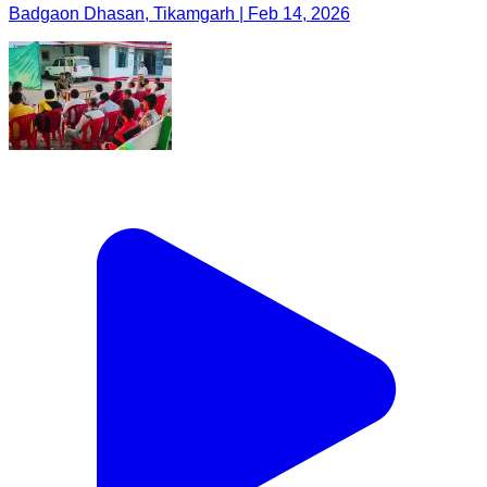
Badgaon Dhasan, Tikamgarh | Feb 14, 2026