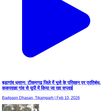
बड़ागांव धसान: टीकमगढ़ जिले में भूसे के परिवहन पर प्रतिबंध,
ककरवाहा गांव से यूपी में किया जा रहा सप्लाई
Badgaon Dhasan, Tikamgarh | Feb 10, 2026