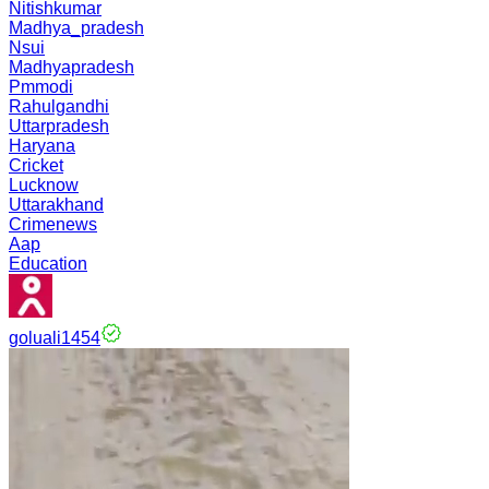
Nitishkumar
Madhya_pradesh
Nsui
Madhyapradesh
Pmmodi
Rahulgandhi
Uttarpradesh
Haryana
Cricket
Lucknow
Uttarakhand
Crimenews
Aap
Education
goluali1454