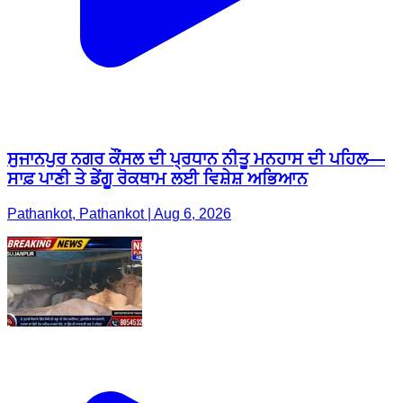
ਸੁਜਾਨਪੁਰ ਨਗਰ ਕੌਂਸਲ ਦੀ ਪ੍ਰਧਾਨ ਨੀਤੂ ਮਨਹਾਸ ਦੀ ਪਹਿਲ—
ਸਾਫ਼ ਪਾਣੀ ਤੇ ਡੇਂਗੂ ਰੋਕਥਾਮ ਲਈ ਵਿਸ਼ੇਸ਼ ਅਭਿਆਨ
Pathankot, Pathankot | Aug 6, 2026