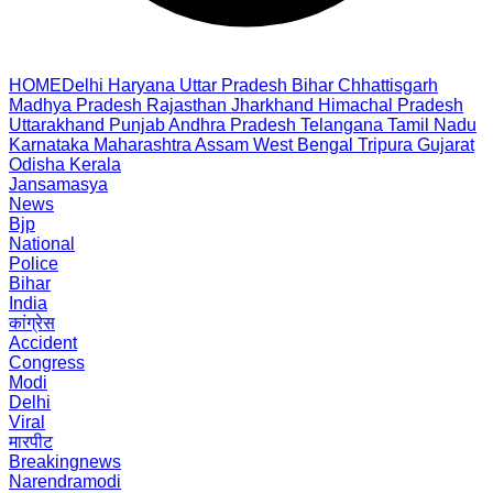
HOME
Delhi
Haryana
Uttar Pradesh
Bihar
Chhattisgarh
Madhya Pradesh
Rajasthan
Jharkhand
Himachal Pradesh
Uttarakhand
Punjab
Andhra Pradesh
Telangana
Tamil Nadu
Karnataka
Maharashtra
Assam
West Bengal
Tripura
Gujarat
Odisha
Kerala
Jansamasya
News
Bjp
National
Police
Bihar
India
कांग्रेस
Accident
Congress
Modi
Delhi
Viral
मारपीट
Breakingnews
Narendramodi