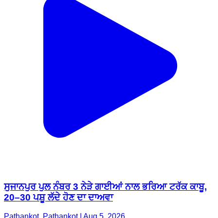
ਸੁਜਾਨਪੁਰ ਪੁਲ ਨੰਬਰ 3 ਨੇੜੇ ਗਾਈਆਂ ਨਾਲ ਭਰਿਆ ਟਰੱਕ ਕਾਬੂ,
20–30 ਪਸ਼ੂ ਲੱਦੇ ਹੋਣ ਦਾ ਦਾਅਵਾ
Pathankot, Pathankot | Aug 5, 2026