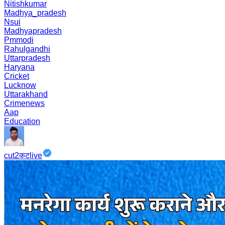
Nitishkumar
Madhya_pradesh
Nsui
Madhyapradesh
Pmmodi
Rahulgandhi
Uttarpradesh
Haryana
Cricket
Lucknow
Uttarakhand
Crimenews
Aap
Education
cut2कटlive