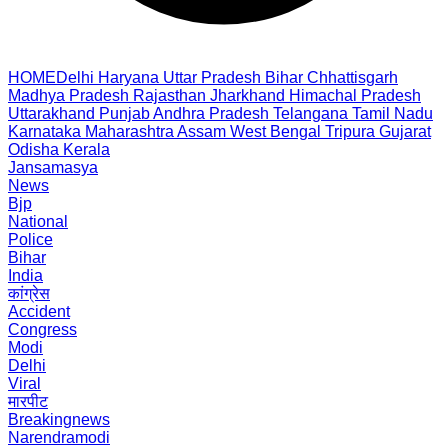
HOME
Delhi
Haryana
Uttar Pradesh
Bihar
Chhattisgarh
Madhya Pradesh
Rajasthan
Jharkhand
Himachal Pradesh
Uttarakhand
Punjab
Andhra Pradesh
Telangana
Tamil Nadu
Karnataka
Maharashtra
Assam
West Bengal
Tripura
Gujarat
Odisha
Kerala
Jansamasya
News
Bjp
National
Police
Bihar
India
कांग्रेस
Accident
Congress
Modi
Delhi
Viral
मारपीट
Breakingnews
Narendramodi