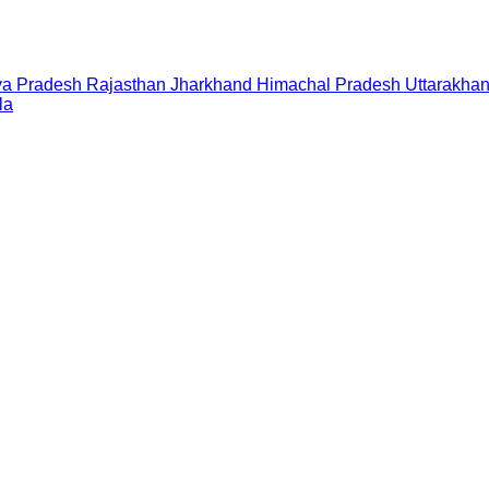
a Pradesh
Rajasthan
Jharkhand
Himachal Pradesh
Uttarakha
la