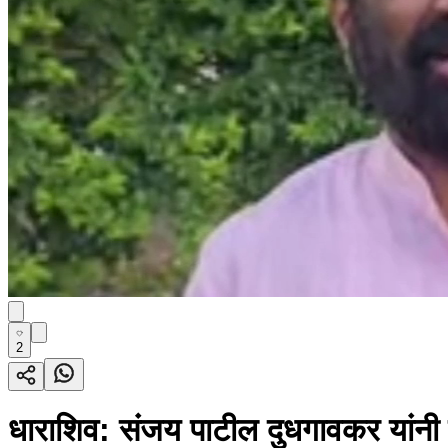
2
धाराशिव: संजय पाटील दुधगावकर यांनी दिल