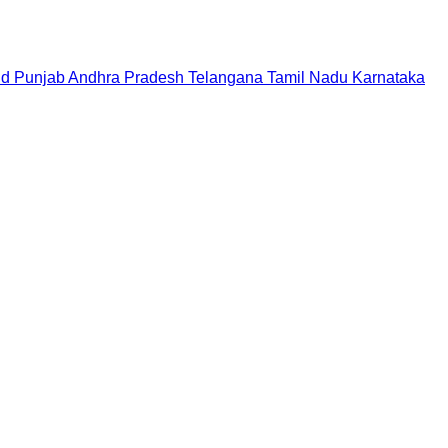
nd
Punjab
Andhra Pradesh
Telangana
Tamil Nadu
Karnataka