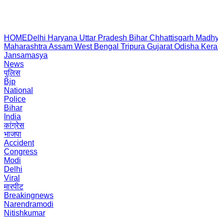
HOME
Delhi
Haryana
Uttar Pradesh
Bihar
Chhattisgarh
Madhy
Maharashtra
Assam
West Bengal
Tripura
Gujarat
Odisha
Kera
Jansamasya
News
पुलिस
Bjp
National
Police
Bihar
India
कांग्रेस
भाजपा
Accident
Congress
Modi
Delhi
Viral
मारपीट
Breakingnews
Narendramodi
Nitishkumar