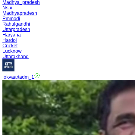
Madhya_pradesh
Nsui
Madhyapradesh
Pmmodi
Rahulgandhi
Uttarpradesh
Haryana
Hardoi
Cricket
Lucknow
Uttarakhand
lokvaartadm_1