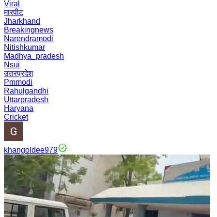
Viral
मारपीट
Jharkhand
Breakingnews
Narendramodi
Nitishkumar
Madhya_pradesh
Nsui
उत्तरप्रदेश
Pmmodi
Rahulgandhi
Uttarpradesh
Haryana
Cricket
khangoldee979