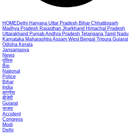
HOME
Delhi
Haryana
Uttar Pradesh
Bihar
Chhattisgarh
Madhya Pradesh
Rajasthan
Jharkhand
Himachal Pradesh
Uttarakhand
Punjab
Andhra Pradesh
Telangana
Tamil Nadu
Karnataka
Maharashtra
Assam
West Bengal
Tripura
Gujarat
Odisha
Kerala
Jansamasya
News
पुलिस
Bjp
National
Police
Bihar
India
कांग्रेस
बीजेपी
Gujarat
भाजपा
Accident
Congress
Modi
Delhi