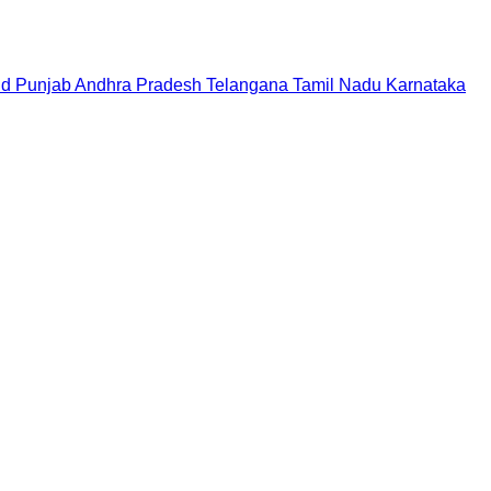
nd
Punjab
Andhra Pradesh
Telangana
Tamil Nadu
Karnataka