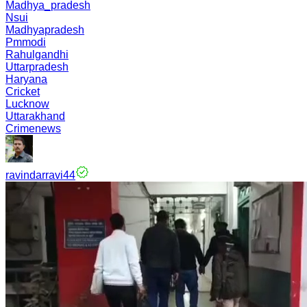
Madhya_pradesh
Nsui
Madhyapradesh
Pmmodi
Rahulgandhi
Uttarpradesh
Haryana
Cricket
Lucknow
Uttarakhand
Crimenews
ravindarravi44