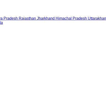
a Pradesh
Rajasthan
Jharkhand
Himachal Pradesh
Uttarakha
la