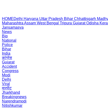
HOME
Delhi
Haryana
Uttar Pradesh
Bihar
Chhattisgarh
Madhy
Maharashtra
Assam
West Bengal
Tripura
Gujarat
Odisha
Kera
Jansamasya
News
Bjp
National
Police
Bihar
India
कांग्रेस
Gujarat
Accident
Congress
Modi
Delhi
Viral
मारपीट
Jharkhand
Breakingnews
Narendramodi
Nitishkumar