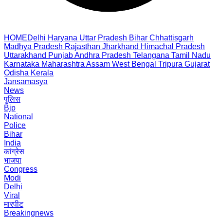
HOME
Delhi
Haryana
Uttar Pradesh
Bihar
Chhattisgarh
Madhya Pradesh
Rajasthan
Jharkhand
Himachal Pradesh
Uttarakhand
Punjab
Andhra Pradesh
Telangana
Tamil Nadu
Karnataka
Maharashtra
Assam
West Bengal
Tripura
Gujarat
Odisha
Kerala
Jansamasya
News
पुलिस
Bjp
National
Police
Bihar
India
कांग्रेस
भाजपा
Congress
Modi
Delhi
Viral
मारपीट
Breakingnews