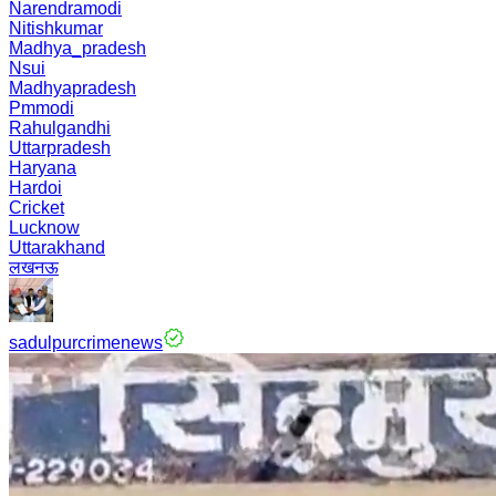
Narendramodi
Nitishkumar
Madhya_pradesh
Nsui
Madhyapradesh
Pmmodi
Rahulgandhi
Uttarpradesh
Haryana
Hardoi
Cricket
Lucknow
Uttarakhand
लखनऊ
sadulpurcrimenews