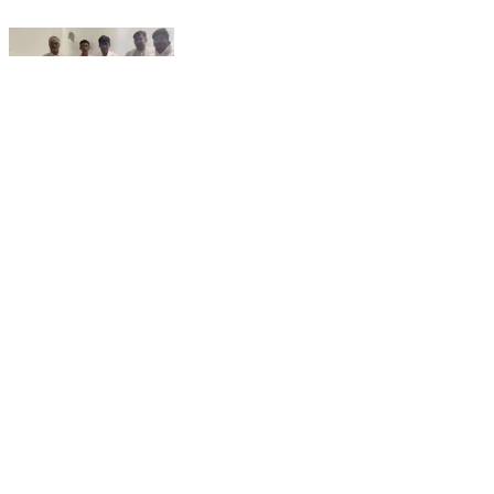
सिद्धमुख: सिद्धमुख में स्व. राजवीर कालीरावणा की चौथी पुण्यतिथि
पर रक्तदान शिविर का आयोजन, रक्तदाताओं ने 125 यूनिट
रक्तदान किया
Sidhmukh, Churu | Feb 11, 2026