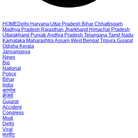
HOME
Delhi
Haryana
Uttar Pradesh
Bihar
Chhattisgarh
Madhya Pradesh
Rajasthan
Jharkhand
Himachal Pradesh
Uttarakhand
Punjab
Andhra Pradesh
Telangana
Tamil Nadu
Karnataka
Maharashtra
Assam
West Bengal
Tripura
Gujarat
Odisha
Kerala
Jansamasya
News
Bjp
National
Police
Bihar
India
कांग्रेस
बीजेपी
Gujarat
Accident
Congress
Modi
Delhi
Viral
मारपीट