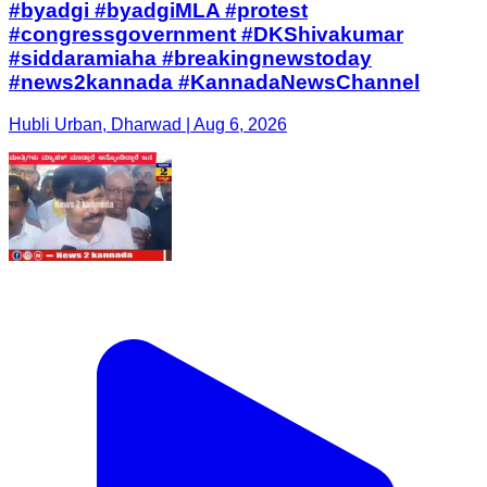
#byadgi #byadgiMLA #protest
#congressgovernment #DKShivakumar
#siddaramiaha #breakingnewstoday
#news2kannada #KannadaNewsChannel
Hubli Urban, Dharwad | Aug 6, 2026