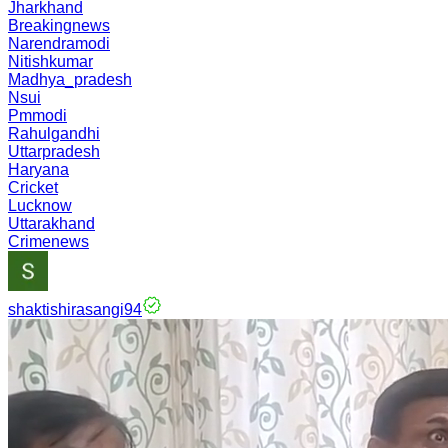
Jharkhand
Breakingnews
Narendramodi
Nitishkumar
Madhya_pradesh
Nsui
Pmmodi
Rahulgandhi
Uttarpradesh
Haryana
Cricket
Lucknow
Uttarakhand
Crimenews
shaktishirasangi94