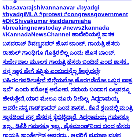
#basavarajshivannanavar #byadgi
#byadgiMLA #protest #congressgovernment
#DKShivakumar #siddaramiaha
#breakingnewstoday #news2kannada
#KannadaNewsChannel ಹಾವೇರಿಯಲ್ಲಿ ಶಾಸಕ
ಬಸವರಾಜ್ ಶಿವಣ್ಣನವರ್ ಹೊಸ ಬಾಂಬ್. ಗಾಯತ್ರಿ ಹೆಸರು
ರಾಹುಲ್ ಗಾಂಧಿಗೂ ಗೊತ್ತಿರಲಿಲ್ಲ ಎಂದು ಹೊಸ ಬಾಂಬ್.
ಸುರ್ಜೇವಾಲ ಮೂಲಕ ಗಾಯತ್ರಿ ಹೆಸರು ಬಂದಿದೆ ಎಂದ ಶಾಸಕ..
ನನ್ನ ಸ್ಥಾನ ಹೇಗೆ ತಪ್ಪಿತು ಎಂಬುದನ್ನೆಲ್ಲ ಶೀಘ್ರದಲ್ಲೇ
ಬಹಿರಂಗಪಡಿಸುತ್ತೇನೆ ಜಿಲ್ಲೆಯಲ್ಲೋ.ಹೊರಗಡೆಯೋ.ಒಬ್ಬರ ಪಾತ್ರ
ಇದೆ" ಎಂದು ಪರೋಕ್ಷ ಆರೋಪ. ಸಮಯ ಬಂದಾಗ ಎಲ್ಲವನ್ನೂ
ಹೇಳುತ್ತೇನೆ,ಯಾರ ಮೇಲೂ ದೂರು ನೀಡಿಲ್ಲ. ಸಿದ್ದರಾಮಯ್ಯ
ಅವರೇ ನನ್ನ ಗಾಡ್‌ಫಾದರ್ ಎಂದ ಶಾಸಕ.. ಕೊನೆ ಕ್ಷಣದಲ್ಲಿ ಮಂತ್ರಿ
ಸ್ಥಾನದಿಂದ ನನ್ನ ಹೆಸರನ್ನ ಕೈಬಿಟ್ಟಿದ್ದಾರೆ. ಸಿದ್ದರಾಮಯ್ಯ ಗಮನಕ್ಕೂ
ಇಲ್ಲ.. ಡಿಕೆಶಿ ಗಮನಕ್ಕೂ ಇಲ್ಲ.. ಹೈಕಮಾಂಡ್‌ನಿಂದ ಬಂದ ಹೆಸರು
ಗಾಯತ್ರಿ ಶಾಂತೇಗೌಡ ಅವರದು.. ಅವರಿಗೆ ಪ್ರಮಾಣ ವಚನ