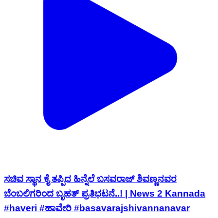
ಸಚಿವ ಸ್ಥಾನ ಕೈ ತಪ್ಪಿದ ಹಿನ್ನೆಲೆ ಬಸವರಾಜ್ ಶಿವಣ್ಣನವರ
ಬೆಂಬಲಿಗರಿಂದ ಬೃಹತ್ ಪ್ರತಿಭಟನೆ..! | News 2 Kannada
#haveri #ಹಾವೇರಿ #basavarajshivannanavar