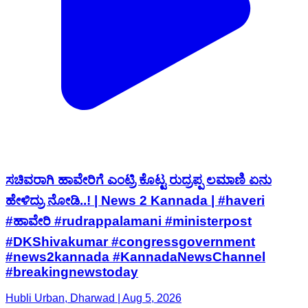
ಸಚಿವರಾಗಿ ಹಾವೇರಿಗೆ ಎಂಟ್ರಿ ಕೊಟ್ಟ ರುದ್ರಪ್ಪ ಲಮಾಣಿ ಏನು
ಹೇಳಿದ್ರು ನೋಡಿ..! | News 2 Kannada | #haveri
#ಹಾವೇರಿ #rudrappalamani #ministerpost
#DKShivakumar #congressgovernment
#news2kannada #KannadaNewsChannel
#breakingnewstoday
Hubli Urban, Dharwad | Aug 5, 2026