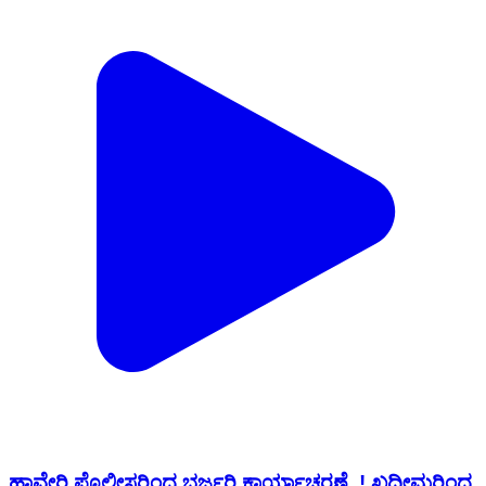
ಹಾವೇರಿ ಪೊಲೀಸರಿಂದ ಭರ್ಜರಿ ಕಾರ್ಯಾಚರಣೆ..! ಖದೀಮರಿಂದ