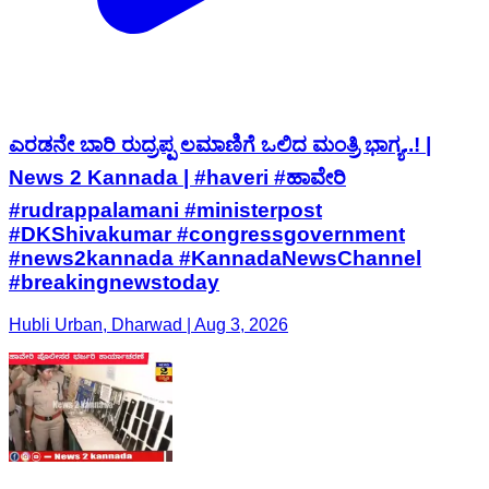
ಎರಡನೇ ಬಾರಿ ರುದ್ರಪ್ಪ ಲಮಾಣಿಗೆ ಒಲಿದ ಮಂತ್ರಿ ಭಾಗ್ಯ..! |
News 2 Kannada | #haveri #ಹಾವೇರಿ
#rudrappalamani #ministerpost
#DKShivakumar #congressgovernment
#news2kannada #KannadaNewsChannel
#breakingnewstoday
Hubli Urban, Dharwad | Aug 3, 2026