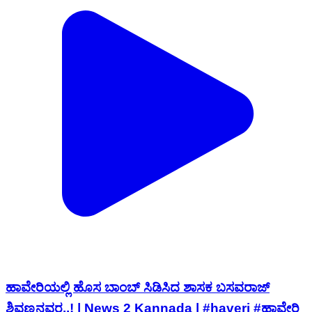
ಹಾವೇರಿಯಲ್ಲಿ ಹೊಸ ಬಾಂಬ್ ಸಿಡಿಸಿದ ಶಾಸಕ ಬಸವರಾಜ್
ಶಿವಣ್ಣನವರ..! | News 2 Kannada | #haveri #ಹಾವೇರಿ