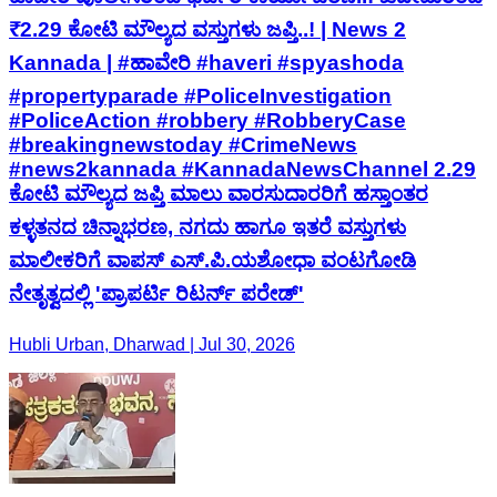
₹2.29 ಕೋಟಿ ಮೌಲ್ಯದ ವಸ್ತುಗಳು ಜಪ್ತಿ..! | News 2
Kannada | #ಹಾವೇರಿ #haveri #spyashoda
#propertyparade #PoliceInvestigation
#PoliceAction #robbery #RobberyCase
#breakingnewstoday #CrimeNews
#news2kannada #KannadaNewsChannel 2.29
ಕೋಟಿ ಮೌಲ್ಯದ ಜಪ್ತಿ ಮಾಲು ವಾರಸುದಾರರಿಗೆ ಹಸ್ತಾಂತರ
ಕಳ್ಳತನದ ಚಿನ್ನಾಭರಣ, ನಗದು ಹಾಗೂ ಇತರೆ ವಸ್ತುಗಳು
ಮಾಲೀಕರಿಗೆ ವಾಪಸ್ ಎಸ್.ಪಿ.ಯಶೋಧಾ ವಂಟಗೋಡಿ
ನೇತೃತ್ವದಲ್ಲಿ 'ಪ್ರಾಪರ್ಟಿ ರಿಟರ್ನ್ ಪರೇಡ್'
Hubli Urban, Dharwad | Jul 30, 2026