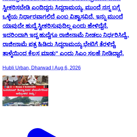
ಸ್ವೀಕರಿಸಬೇಡಿ ಎಂದಿದ್ದರು ಸಿದ್ದರಾಮಯ್ಯ. ಮುಂದೆ ನನ್ನ ಬಗ್ಗೆ
ಒಳ್ಳೆಯ ನಿರ್ಧಾರವಾಗಲಿದೆ ಎಂಬ ವಿಶ್ವಾಸವಿದೆ. ಇನ್ನು ಮುಂದೆ
ಯಾವುದೇ ಹುದ್ದೆ ಸ್ವೀಕರಿಸುವುದಿಲ್ಲ ಎಂದು ಹೇಳಿದ್ದೆನೆ.
ಇದರಿಂದಾಗಿ ಇದ್ದ ಹುದ್ದೆಗೂ ರಾಜೀನಾಮೆ ನೀಡಲು ನಿರ್ಧರಿಸಿದ್ದೆ..
ರಾಜೀನಾಮೆ ಪತ್ರ ಹಿಡಿದು ಸಿದ್ದರಾಮಯ್ಯ ಭೇಟಿಗೆ ತೆರಳಿದ್ದೆ.
ತಾಳ್ಮೆಯಿಂದ ಕೆಲಸ ಮಾಡು" ಎಂದು ಸಿಎಂ ಸಲಹೆ ನೀಡಿದ್ದಾರೆ.
Hubli Urban, Dharwad | Aug 6, 2026