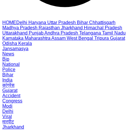
HOME
Delhi
Haryana
Uttar Pradesh
Bihar
Chhattisgarh
Madhya Pradesh
Rajasthan
Jharkhand
Himachal Pradesh
Uttarakhand
Punjab
Andhra Pradesh
Telangana
Tamil Nadu
Karnataka
Maharashtra
Assam
West Bengal
Tripura
Gujarat
Odisha
Kerala
Jansamasya
News
Bjp
National
Police
Bihar
India
कांग्रेस
Gujarat
Accident
Congress
Modi
Delhi
Viral
मारपीट
Jharkhand