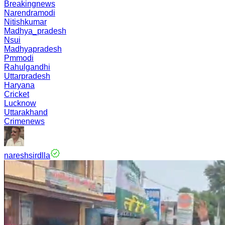
Breakingnews
Narendramodi
Nitishkumar
Madhya_pradesh
Nsui
Madhyapradesh
Pmmodi
Rahulgandhi
Uttarpradesh
Haryana
Cricket
Lucknow
Uttarakhand
Crimenews
nareshsirdlla