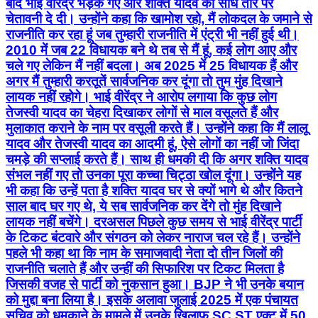
बाद भाई वीरेंद्र भड़क गए और शक्ति यादव को सीधे तौर पर
चेतावनी दे दी। उन्होंने कहा कि खामोश रहो, मैं लोकदल के जमाने से
राजनीति कर रहा हूं जब तुम्हारी राजनीति में एंट्री भी नहीं हुई थी।
2010 में जब 22 विधायक बने थे तब से मैं हूं, कई लोग आए और
चले गए लेकिन मैं नहीं बदला। अब 2025 में 25 विधायक हैं और
अगर मैं तुम्हारी करतूतें सार्वजनिक कर दूंगा तो तुम मुंह दिखाने
लायक नहीं रहोगे। भाई वीरेंद्र ने आरोप लगाया कि कुछ लोग
तेजस्वी यादव का चेहरा दिखाकर लोगों से माल वसूलते हैं और
मुलाकात कराने के नाम पर वसूली करते हैं। उन्होंने कहा कि मैं लालू
यादव और तेजस्वी यादव का आदमी हूं, ऐसे लोगों का नहीं जो जिंदा
चमड़े की सप्लाई करते हैं। साथ ही धमकी दी कि अगर शक्ति यादव
संभल नहीं गए तो उनका पूरा कच्चा चिट्ठा खोल दूंगा। उन्होंने यह
भी कहा कि उन्हें पता है शक्ति यादव घर से क्यों भागे थे और कितने
साल बाद घर गए थे, ये सब सार्वजनिक कर देंगे तो मुंह दिखाने
लायक नहीं बचेंगे। दरअसल पिछले कुछ समय से भाई वीरेंद्र पार्टी
के टिकट बंटवारे और संगठन को लेकर नाराज चल रहे हैं। उन्होंने
पहले भी कहा था कि नाम के समाजवादी नेता दो तीन जिलों की
राजनीति चलाते हैं और उन्हीं की सिफारिश पर टिकट मिलता है
जिसकी वजह से पार्टी को नुकसान हुआ। BJP ने भी उनके बयान
को मुद्दा बना लिया है। इसके अलावा जुलाई 2025 में एक पंचायत
सचिव को धमकाने के मामले में उनके खिलाफ SC ST एक्ट में 50