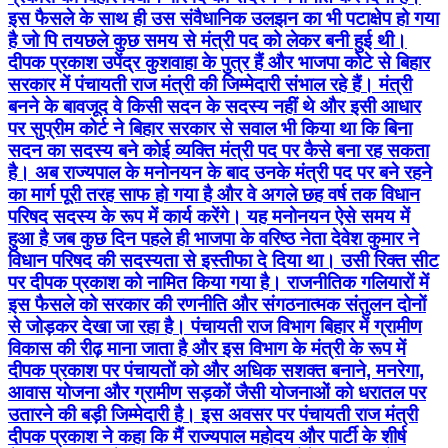
इस फैसले के साथ ही उस संवैधानिक उलझन का भी पटाक्षेप हो गया
है जो पि तयछले कुछ समय से मंत्री पद को लेकर बनी हुई थी।
दीपक प्रकाश उपेंद्र कुशवाहा के पुत्र हैं और भाजपा कोटे से बिहार
सरकार में पंचायती राज मंत्री की जिम्मेदारी संभाल रहे हैं। मंत्री
बनने के बावजूद वे किसी सदन के सदस्य नहीं थे और इसी आधार
पर सुप्रीम कोर्ट ने बिहार सरकार से सवाल भी किया था कि बिना
सदन का सदस्य बने कोई व्यक्ति मंत्री पद पर कैसे बना रह सकता
है। अब राज्यपाल के मनोनयन के बाद उनके मंत्री पद पर बने रहने
का मार्ग पूरी तरह साफ हो गया है और वे अगले छह वर्ष तक विधान
परिषद सदस्य के रूप में कार्य करेंगे। यह मनोनयन ऐसे समय में
हुआ है जब कुछ दिन पहले ही भाजपा के वरिष्ठ नेता देवेश कुमार ने
विधान परिषद की सदस्यता से इस्तीफा दे दिया था। उसी रिक्त सीट
पर दीपक प्रकाश को नामित किया गया है। राजनीतिक गलियारों में
इस फैसले को सरकार की रणनीति और संगठनात्मक संतुलन दोनों
से जोड़कर देखा जा रहा है। पंचायती राज विभाग बिहार में ग्रामीण
विकास की रीढ़ माना जाता है और इस विभाग के मंत्री के रूप में
दीपक प्रकाश पर पंचायतों को और अधिक सशक्त बनाने, मनरेगा,
आवास योजना और ग्रामीण सड़कों जैसी योजनाओं को धरातल पर
उतारने की बड़ी जिम्मेदारी है। इस अवसर पर पंचायती राज मंत्री
दीपक प्रकाश ने कहा कि मैं राज्यपाल महोदय और पार्टी के शीर्ष