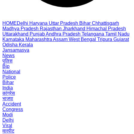
HOME
Delhi
Haryana
Uttar Pradesh
Bihar
Chhattisgarh
Madhya Pradesh
Rajasthan
Jharkhand
Himachal Pradesh
Uttarakhand
Punjab
Andhra Pradesh
Telangana
Tamil Nadu
Karnataka
Maharashtra
Assam
West Bengal
Tripura
Gujarat
Odisha
Kerala
Jansamasya
News
पुलिस
Bjp
National
Police
Bihar
India
कांग्रेस
भाजपा
Accident
Congress
Modi
Delhi
Viral
मारपीट