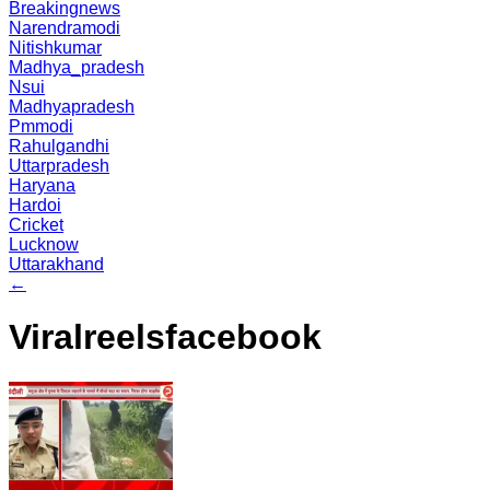
Breakingnews
Narendramodi
Nitishkumar
Madhya_pradesh
Nsui
Madhyapradesh
Pmmodi
Rahulgandhi
Uttarpradesh
Haryana
Hardoi
Cricket
Lucknow
Uttarakhand
←
Viralreelsfacebook