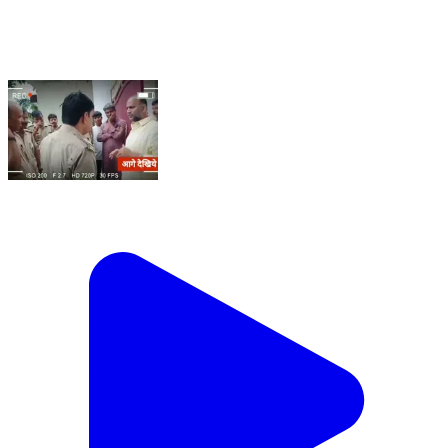
सपा के राष्ट्रीय सचिव व पूर्व विधायक मनोज सिंह डब्लू हुए हाउस
अरेस्ट. सुनिए क्या बोले #Chandauli #NewsUpdate