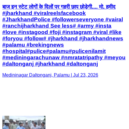
बाज इन स्टेट लोगों के दिलों पर गहरी छाप छोड़ेगी.... मो. हमीद
#jharkhand #viralreelsfacebook
#JharkhandPolice #followerseveryone #vairal
#ranchijharkhand See less# #army #insta
#love #instagood #foji #instagram #viral #like
#foryou #follow# #jharkhand #jharkhandnews
#palamu #brekingnews
#hospital#pulice#palamu#pulicenilamit
#mediningarachunaw #nmratatripathy #meyou
#daltonganj #jharkhand #daltonganj
Medininagar Daltonganj, Palamu | Jul 23, 2026