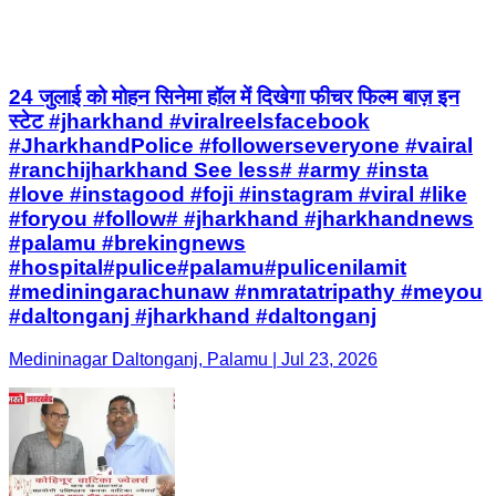
24 जुलाई को मोहन सिनेमा हॉल में दिखेगा फीचर फिल्म बाज़ इन
स्टेट #jharkhand #viralreelsfacebook
#JharkhandPolice #followerseveryone #vairal
#ranchijharkhand See less# #army #insta
#love #instagood #foji #instagram #viral #like
#foryou #follow# #jharkhand #jharkhandnews
#palamu #brekingnews
#hospital#pulice#palamu#pulicenilamit
#mediningarachunaw #nmratatripathy #meyou
#daltonganj #jharkhand #daltonganj
Medininagar Daltonganj, Palamu | Jul 23, 2026