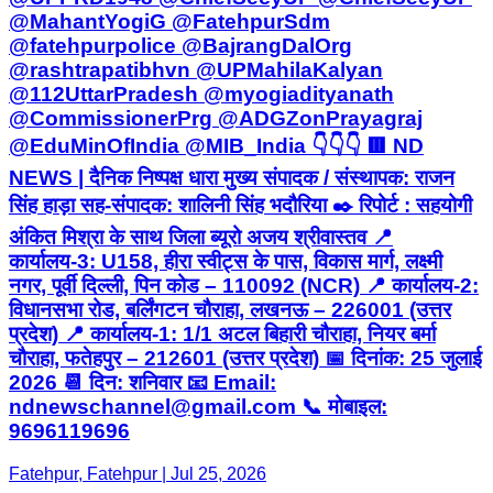
@MahantYogiG @FatehpurSdm
@fatehpurpolice @BajrangDalOrg
@rashtrapatibhvn @UPMahilaKalyan
@112UttarPradesh @myogiadityanath
@CommissionerPrg @ADGZonPrayagraj
@EduMinOfIndia @MIB_India 👇👇👇 🟥 ND
NEWS | दैनिक निष्पक्ष धारा मुख्य संपादक / संस्थापक: राजन
सिंह हाड़ा सह-संपादक: शालिनी सिंह भदौरिया ✒️ रिपोर्ट : सहयोगी
अंकित मिश्रा के साथ जिला ब्यूरो अजय श्रीवास्तव 📍
कार्यालय-3: U158, हीरा स्वीट्स के पास, विकास मार्ग, लक्ष्मी
नगर, पूर्वी दिल्ली, पिन कोड – 110092 (NCR) 📍 कार्यालय-2:
विधानसभा रोड, बर्लिंगटन चौराहा, लखनऊ – 226001 (उत्तर
प्रदेश) 📍 कार्यालय-1: 1/1 अटल बिहारी चौराहा, नियर बर्मा
चौराहा, फतेहपुर – 212601 (उत्तर प्रदेश) 📅 दिनांक: 25 जुलाई
2026 📆 दिन: शनिवार 📧 Email:
ndnewschannel@gmail.com 📞 मोबाइल:
9696119696
Fatehpur, Fatehpur | Jul 25, 2026