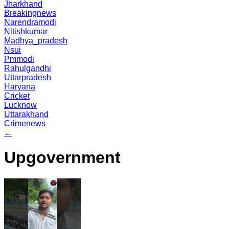
Jharkhand
Breakingnews
Narendramodi
Nitishkumar
Madhya_pradesh
Nsui
Pmmodi
Rahulgandhi
Uttarpradesh
Haryana
Cricket
Lucknow
Uttarakhand
Crimenews
←
Upgovernment