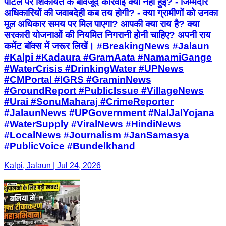
पोर्टल पर शिकायत के बावजूद कार्रवाई क्यों नहीं हुई? - जिम्मेदार
अधिकारियों की जवाबदेही कब तय होगी? - क्या ग्रामीणों को उनका
मूल अधिकार समय पर मिल पाएगा? आपकी क्या राय है? क्या
सरकारी योजनाओं की नियमित निगरानी होनी चाहिए? अपनी राय
कमेंट बॉक्स में जरूर लिखें। #BreakingNews #Jalaun
#Kalpi #Kadaura #GramAata #NamamiGange
#WaterCrisis #DrinkingWater #UPNews
#CMPortal #IGRS #GraminNews
#GroundReport #PublicIssue #VillageNews
#Urai #SonuMaharaj #CrimeReporter
#JalaunNews #UPGovernment #NalJalYojana
#WaterSupply #ViralNews #HindiNews
#LocalNews #Journalism #JanSamasya
#PublicVoice #Bundelkhand
Kalpi, Jalaun | Jul 24, 2026