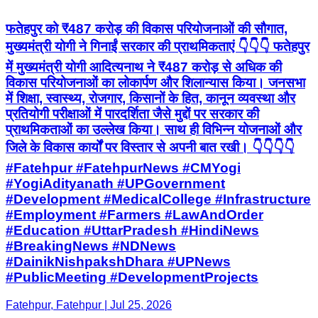
फतेहपुर को ₹487 करोड़ की विकास परियोजनाओं की सौगात,
मुख्यमंत्री योगी ने गिनाईं सरकार की प्राथमिकताएं 👇👇👇 फतेहपुर
में मुख्यमंत्री योगी आदित्यनाथ ने ₹487 करोड़ से अधिक की
विकास परियोजनाओं का लोकार्पण और शिलान्यास किया। जनसभा
में शिक्षा, स्वास्थ्य, रोजगार, किसानों के हित, कानून व्यवस्था और
प्रतियोगी परीक्षाओं में पारदर्शिता जैसे मुद्दों पर सरकार की
प्राथमिकताओं का उल्लेख किया। साथ ही विभिन्न योजनाओं और
जिले के विकास कार्यों पर विस्तार से अपनी बात रखी। 👇👇👇👇
#Fatehpur #FatehpurNews #CMYogi
#YogiAdityanath #UPGovernment
#Development #MedicalCollege #Infrastructure
#Employment #Farmers #LawAndOrder
#Education #UttarPradesh #HindiNews
#BreakingNews #NDNews
#DainikNishpakshDhara #UPNews
#PublicMeeting #DevelopmentProjects
Fatehpur, Fatehpur | Jul 25, 2026