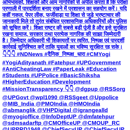
अभिभावकों, शिक्षकों और आम नागरिकों से अपील करता है कि परीक्षा
प्रणाली में पारदर्शिता बनाए रखने में प्रशासन का सहयोग करें। यदि
कहीं नकल, पेपर लीक, फर्जीवाड़ा या शिक्षा से जुड़े भ्रष्टाचार की
जानकारी मिले तो तुरंत संबंधित प्रशासनिक अधिकारियों और पुलिस
को सूचित करें। शिक्षा राष्ट्र की सबसे बड़ी पूंजी है और इसे सुरक्षित
रखना समाज, सरकार तथा प्रत्येक नागरिक की साझा जिम्मेदारी
है। जिम्मेदार अधिकारी भी शिकायतों पर त्वरित, निष्पक्ष एवं पारदर्शी
कार्रवाई सुनिश्चित करें ताकि युवाओं का भविष्य सुरक्षित रह सके।
👇👇👇 #NDNews #दैनिक_निष्पक्ष_धारा #CMYogi
#YogiAdityanath #Fatehpur #UPGovernment
#AntiCheatingLaw #PaperLeak #Education
#Students #UPPolice #BasicShiksha
#HigherEducation #Development
#MissionTransparency 👇👇 @dgpup @RSSorg
@UPGovt @wpl1090 @RSSgeet @Uppolice
@MIB_India @PMOIndia @HMOIndia
@abmanglik @VHPDigital @igrangealld
@myogioffice @InfoDeptUP @dmfatehpur
@sdmsadarftp @CMOfficeUP @CMOUP_RC
@UPPRD1948 @ChiefSecyUP @ChiefSecyUP