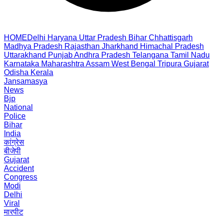
HOME
Delhi
Haryana
Uttar Pradesh
Bihar
Chhattisgarh
Madhya Pradesh
Rajasthan
Jharkhand
Himachal Pradesh
Uttarakhand
Punjab
Andhra Pradesh
Telangana
Tamil Nadu
Karnataka
Maharashtra
Assam
West Bengal
Tripura
Gujarat
Odisha
Kerala
Jansamasya
News
Bjp
National
Police
Bihar
India
कांग्रेस
बीजेपी
Gujarat
Accident
Congress
Modi
Delhi
Viral
मारपीट