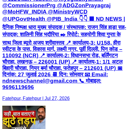
@CommissionerPrg @ADGZonPrayagraj
@MoHFW_INDIA @MinistryWCD
@UPGovtHealth @PIB_India 👇👇 🟥 ND NEWS |
दैनिक निष्पक्ष धारा मुख्य संपादक / संस्थापक: राजन सिंह हाड़ा सह-
संपादक: शालिनी सिंह भदौरिया ✒️ रिपोर्ट: सहयोगी शिवा गुप्ता के
साथ जिला ब्यूरो अजय श्रीवास्तव 📍 कार्यालय-3: U158, हीरा
स्वीट्स के पास, विकास मार्ग, लक्ष्मी नगर, पूर्वी दिल्ली, पिन कोड –
110092 (NCR) 📍 कार्यालय-2: विधानसभा रोड, बर्लिंगटन
चौराहा, लखनऊ – 226001 (UP) 📍 कार्यालय-1: 1/1 अटल
बिहारी चौराहा, नियर बर्मा चौराहा, फतेहपुर – 212601 (UP) 📅
दिनांक: 27 जुलाई 2026 📆 दिन: सोमवार 📧 Email:
ndnewschannel@gmail.com 📞 मोबाइल:
9696119696
Fatehpur, Fatehpur | Jul 27, 2026