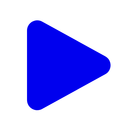
फ़तेहपुर में चकबंदी लेखपाल का कथित रिश्वत लेते वीडियो वायरल
राजस्व अभिलेखों में हेरफेर के आरोप, वायरल वीडियो से मचा हड़कंप
खागा तहसील के मोहम्मदपुर गौती क्षेत्र का बताया जा रहा मामला,
जांच की उठी मांग ✒️रिपोर्ट नाजिया परवीन फतेहपुर (उत्तर प्रदेश)
खागा तहसील क्षेत्र से एक कथित वीडियो सोशल मीडिया पर तेजी