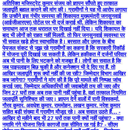
अतिरिक्त मजिस्ट्रेट कुमार संजय को ज्ञापन सौंपते हुए तत्काल
जलापूर्ति बहाल कराने की मांग की। ग्रामीणों ने यह भी आरोप लगाया
कि उन्होंने इस गंभीर समस्या की शिकायत मुख्यमंत्री जनसुनवाई
(आईजीआरएस) पोर्टल पर भी दर्ज कराई थी, लेकिन शिकायत का
समाधान आज तक धरातल पर दिखाई नहीं दिया। यदि शिकायत के
बाद भी लोगों को राहत नहीं मिलती, तो फिर जनसुनवाई व्यवस्था पर
भी सवाल खड़े होना स्वाभाविक है। बरसात और उमस के बीच
पेयजल संकट से जूझ रहे ग्रामीणों का कहना है कि सरकारी रिकॉर्ड
में योजना पूरी दिखाई जा सकती है, लेकिन हकीकत में दर्जनों परिवार
अब भी पानी के लिए भटकने को मजबूर हैं। लोगों का सवाल है कि
जब पाइपलाइन बिछ चुकी है और कनेक्शन भी दे दिए गए हैं, तो
आखिर जलापूर्ति शुरू क्यों नहीं की जा रही? जिम्मेदार विभाग आखिर
कब जागेगा? ग्रामीणों ने मांग की है कि पूरे मामले की निष्पक्ष जांच
कराई जाए, जिम्मेदार अधिकारियों की जवाबदेही तय की जाए और
जिन 27 घरों तक अब तक पानी नहीं पहुंचा है, वहां तत्काल नियमित
जलापूर्ति सुनिश्चित की जाए। ज्ञापन देने वालों में रानी विश्वकर्मा,
गौरव कुमार, अवधेश कुमार, राममोहन, लखन कुमार, नरेश कुमार
सहित बड़ी संख्या में ग्रामीण मौजूद रहे। अब सवाल उठते हैं… -
आखिर दो महीने बाद भी 27 घरों तक पानी क्यों नहीं पहुंचा? - क्या
नमामि गंगे योजना सिर्फ कागजों तक सीमित रह गई है? - सीएम