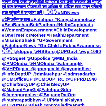
भ्रूण हत्या जैसी कुप्रथाओं का विरोध करें तथा सरकार की महिला
एवं बाल कल्याण योजनाओं का अधिक से अधिक लाभ पात्र परिवारों
तक पहुंचाने में सहयोग करें। 👇👇👇 #NDNews
#दैनिकनिष्पक्षधारा #Fatehpur #KanyaJanmotsav
#BetiBachaoBetiPadhao #NidhiGuptaVats
#WomenEmpowerment #ChildDevelopment
#OneTreeForMother #HealthDepartment
#MissionShakti #UPGovernment
#FatehpurNews #GirlChild #PublicAwareness
👇👇👇 @dgpup @RSSorg @UPGovt @wpl1090
@RSSgeet @Uppolice @MIB_India
@PMOIndia @HMOIndia @abmanglik
@VHPDigital @igrangealld @myogioffice
@InfoDeptUP @dmfatehpur @sdmsadarftp
@CMOfficeUP @CMOUP_RC @UPPRD1948
@ChiefSecyUP @ChiefSecyUP
@MahantYogiG @FatehpurSdm
@fatehpurpolice @BajrangDalOrg
@rashtrapatibhvn @UPMahilaKalyan
@112UttarPradesh @myogiadityanath