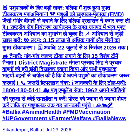
🚨 पशुपालकों के लिए बड़ी खबर: बलिया में शुरू हुआ मुफ्त
टीकाकरण महाअभियान! 🚨 पशुओं को खुरपका-मुंहपका (FMD)
जैसी गंभीर बीमारी से बचाने के लिए बलिया प्रशासन ने कमर कस ली
है। राष्ट्रीय रोग नियंत्रण कार्यक्रम के तहत जनपद में भव्य मुफ्त
टीकाकरण अभियान का शुभारंभ हो चुका है! 📌 अभियान से जुड़ी
खास बातें: 🎯 लक्ष्य: 3.15 लाख से अधिक गायों और भैंसों का
मुफ्त टीकाकरण। 🗓️ अवधि: 22 जुलाई से 8 सितंबर 2026 तक।
🚜 तैयारी: गांव-गांव जाकर टीका लगाने के लिए 35 विशेष टीमें
तैनात। District Magistrate मंगला प्रसाद सिंह ने प्रचार
वाहनों को हरी झंडी दिखाकर रवाना किया और सभी पशुपालक
भाइयों-बहनों से अपील की है कि वे अपने पशुओं का टीकाकरण जरूर
करवाएं। 📞 जरूरी हेल्पलाइन नंबर: ℹ️ जानकारी के लिए टोल-फ्री:
1800-180-5141 🚑 पशु एम्बुलेंस सेवा: 1962 अपने मवेशियों
की सुरक्षा से कोई समझौता न करें! पोस्ट को ज्यादा से ज्यादा शेयर
करें ताकि हर पशुपालक तक यह जानकारी पहुंचे। 🙏🐄🌾
#Ballia #AnimalHealth #FMDVaccination
#UPGovernment #FarmerWelfare #BalliaNews
Sikanderpur, Ballia | Jul 23, 2026