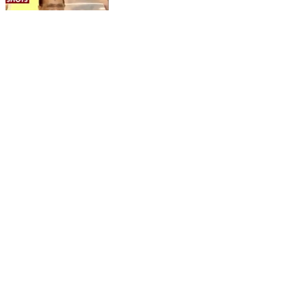
दिल्लीवालों को केजरीवाल सरकार का बड़ा तोहफा
#khabarfastnews #delhi #mohallaclinic
#arvindkejriwal #medicaltests #test
Saraswati Vihar, North West Delhi | Dec 14, 2022