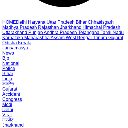
HOME
Delhi
Haryana
Uttar Pradesh
Bihar
Chhattisgarh
Madhya Pradesh
Rajasthan
Jharkhand
Himachal Pradesh
Uttarakhand
Punjab
Andhra Pradesh
Telangana
Tamil Nadu
Karnataka
Maharashtra
Assam
West Bengal
Tripura
Gujarat
Odisha
Kerala
Jansamasya
News
Bjp
National
Police
Bihar
India
कांग्रेस
Gujarat
Accident
Congress
Modi
Delhi
Viral
मारपीट
Jharkhand