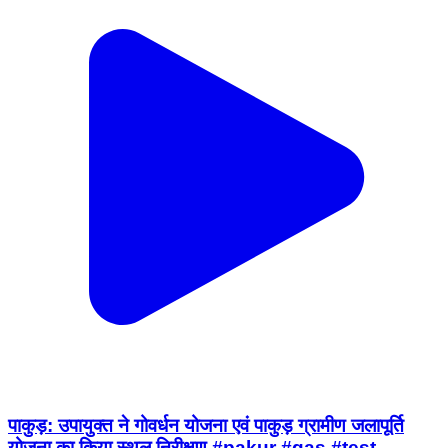
पाकुड़: उपायुक्त ने गोवर्धन योजना एवं पाकुड़ ग्रामीण जलापूर्ति
योजना का किया स्थल निरीक्षण #pakur #gas #test