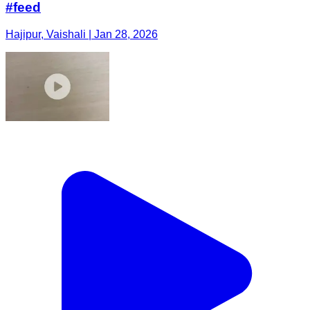
#feed
Hajipur, Vaishali | Jan 28, 2026