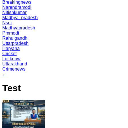
Breakingnews
Narendramodi
Nitishkumar
Madhya_pradesh
Nsui
Madhyapradesh
Pmmodi
Rahulgandhi
Uttarpradesh
Haryana
Cricket
Lucknow
Uttarakhand
Crimenews
←
Test