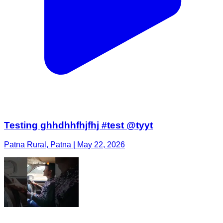
Testing ghhdhhfhjfhj #test @tyyt
Patna Rural, Patna | May 22, 2026