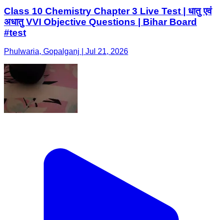
​Class 10 Chemistry Chapter 3 Live Test | धातु एवं
अधातु VVI Objective Questions | Bihar Board
#test
Phulwaria, Gopalganj | Jul 21, 2026