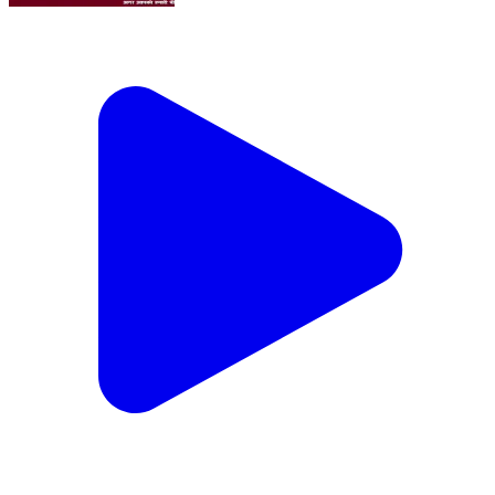
IND vs NZ Test: न्यूजीलैंड ने भारत को उसके घर में 36 साल
बाद हराया, #IND #NZ #Test #न्यूजीलैंड #भारत #घर
Mathura, Mathura | Oct 20, 2024