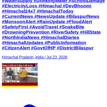
#WaterSupply #DrinkingWater #SchoolDamage
#ElectricityLoss #Himachal #DevBhoomi
#Himachal24x7 #HimachalToday
#CurrentNews #NewsUpdate #BilaspurNews
#MonsoonAlert #RainUpdate #FloodAlert
#SafetyFirst #AvoidTravel #SnakeBite
#DrowningPrevention #RiverSafety #HillState
#NorthIndiaNews #HimachalDiaries
#HimachalUpdates #PublicInformation
#CitizenAlert #GovtOfHP #DistrictBilaspur
Himachal Pradesh, India | Jul 23, 2026