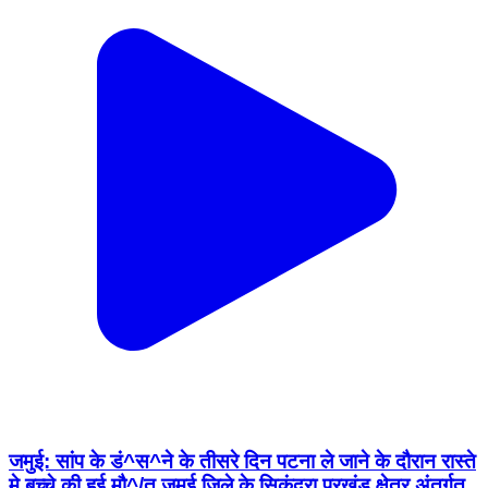
जमुई: सांप के डं^स^ने के तीसरे दिन पटना ले जाने के दौरान रास्ते
मे बच्चे की हुई मौ^/त जमुई जिले के सिकंदरा प्रखंड क्षेत्र अंतर्गत