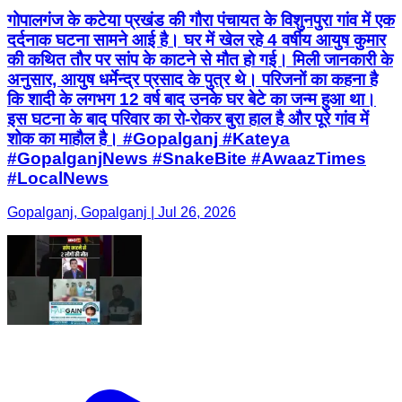
गोपालगंज के कटेया प्रखंड की गौरा पंचायत के विशुनपुरा गांव में एक
दर्दनाक घटना सामने आई है। घर में खेल रहे 4 वर्षीय आयुष कुमार
की कथित तौर पर सांप के काटने से मौत हो गई। मिली जानकारी के
अनुसार, आयुष धर्मेन्द्र प्रसाद के पुत्र थे। परिजनों का कहना है
कि शादी के लगभग 12 वर्ष बाद उनके घर बेटे का जन्म हुआ था।
इस घटना के बाद परिवार का रो-रोकर बुरा हाल है और पूरे गांव में
शोक का माहौल है। #Gopalganj #Kateya
#GopalganjNews #SnakeBite #AwaazTimes
#LocalNews
Gopalganj, Gopalganj | Jul 26, 2026