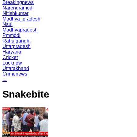
Breakingnews
Narendramodi
Nitishkumar
Madhya_pradesh
Nsui
Madhyapradesh
Pmmodi
Rahulgandhi
Uttarpradesh
Haryana
Cricket
Lucknow
Uttarakhand
Crimenews
←
Snakebite