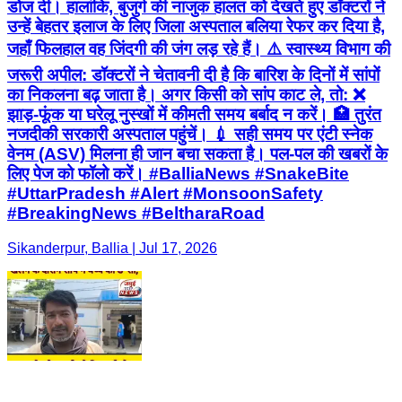
डोज दी। हालांकि, बुजुर्ग की नाजुक हालत को देखते हुए डॉक्टरों ने
उन्हें बेहतर इलाज के लिए जिला अस्पताल बलिया रेफर कर दिया है,
जहाँ फिलहाल वह जिंदगी की जंग लड़ रहे हैं। ⚠️ स्वास्थ्य विभाग की
जरूरी अपील: डॉक्टरों ने चेतावनी दी है कि बारिश के दिनों में सांपों
का निकलना बढ़ जाता है। अगर किसी को सांप काट ले, तो: ❌
झाड़-फूंक या घरेलू नुस्खों में कीमती समय बर्बाद न करें। 🏥 तुरंत
नजदीकी सरकारी अस्पताल पहुंचें। 💉 सही समय पर एंटी स्नेक
वेनम (ASV) मिलना ही जान बचा सकता है। पल-पल की खबरों के
लिए पेज को फॉलो करें। #BalliaNews #SnakeBite
#UttarPradesh #Alert #MonsoonSafety
#BreakingNews #BeltharaRoad
Sikanderpur, Ballia | Jul 17, 2026