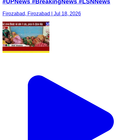
#UPNews #BreakingNews #LSNNews
Firozabad, Firozabad | Jul 18, 2026