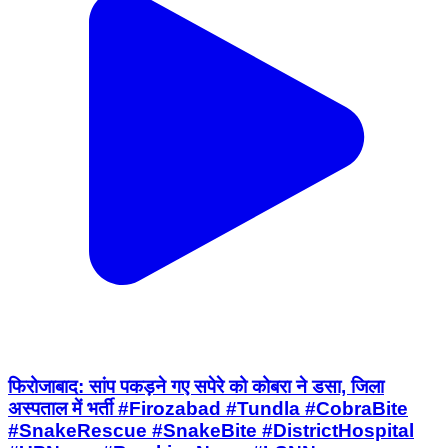
फिरोजाबाद: सांप पकड़ने गए सपेरे को कोबरा ने डसा, जिला
अस्पताल में भर्ती #Firozabad #Tundla #CobraBite
#SnakeRescue #SnakeBite #DistrictHospital