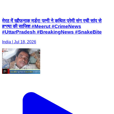
मेरठ में खौफनाक मर्डर! पत्नी ने कथित प्रेमी संग रची सांप से
ह*त्या की साजिश #Meerut #CrimeNews
#UttarPradesh #BreakingNews #SnakeBite
India | Jul 18, 2026