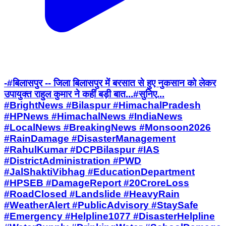
-#बिलासपुर -- जिला बिलासपुर में बरसात से हुए नुकसान को लेकर
उपायुक्त राहुल कुमार ने कहीं बड़ी बात...#सुनिए...
#BrightNews #Bilaspur #HimachalPradesh
#HPNews #HimachalNews #IndiaNews
#LocalNews #BreakingNews #Monsoon2026
#RainDamage #DisasterManagement
#RahulKumar #DCPBilaspur #IAS
#DistrictAdministration #PWD
#JalShaktiVibhag #EducationDepartment
#HPSEB #DamageReport #20CroreLoss
#RoadClosed #Landslide #HeavyRain
#WeatherAlert #PublicAdvisory #StaySafe
#Emergency #Helpline1077 #DisasterHelpline