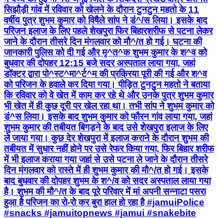
सिझौड़ी गांव में रविवार को खेलने के दौरान टुनटुन महतो के 11
वर्षीय पुत्र शुभम कुमार को विषैले सांप ने डं^/स लिया। इसके बाद
परिजन इलाज के लिए पहले शेखपुरा फिर बिहारशरीफ से पटना लेकर
जाने के दौरान तीसरे दिन मंगलवार को मौ^/त हो गई। घटना की
जानकारी पुलिस को दी गई और मृ^त^क शुभम कुमार के श^व को
बुधवार की दोपहर 12:15 बजे सदर अस्पताल लाया गया, जहां
डॉक्टर द्वारा पो^स्ट^मा^र्ट^म की प्रक्रिया पूरी की गई और श^व
को परिजन के हवाले कर दिया गया। पीड़ित टुनटुन महतो ने बताया
कि रविवार को वे खेत में काम कर रहे थे और उनके पुत्र शुभम कुमार
भी खेत में ही कुछ दूरी पर खेल रहा था। तभी सांप ने शुभम कुमार को
डं^स लिया। इसके बाद शुभम कुमार को फौरन गांव लाया गया, जहां
शुभम कुमार की तबीयत बिगड़ने के बाद उसे शेखपुरा इलाज के लिए
ले जाया गया। कुछ देर शेखपुरा में इलाज कराने के दौरान शुभम की
तबीयत में सुधार नहीं होने पर उसे रेफर किया गया, फिर बिहार शरीफ
में भी इलाज कराया गया जहां से उसे पटना ले जाने के दौरान तीसरे
दिन मंगलवार को रास्ते में ही शुभम कुमार की मौ^/त हो गई। इसके
बाद बुधवार की दोपहर शुभम के श^/व को सदर अस्पताल लाया गया
है। शुभम की मौ^/त के बाद पूरे परिवार में मां अपनी सन्नाटा पसरा
हुआ है परिजन का रो-रो कर बुरा हाल हो रहा है #jamuiPolice
#snacks #jamuitopnews #jamui #snakebite