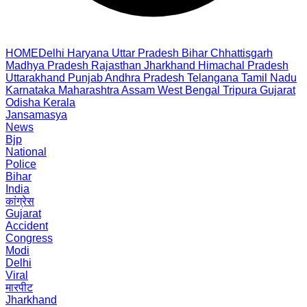
HOME
Delhi
Haryana
Uttar Pradesh
Bihar
Chhattisgarh
Madhya Pradesh
Rajasthan
Jharkhand
Himachal Pradesh
Uttarakhand
Punjab
Andhra Pradesh
Telangana
Tamil Nadu
Karnataka
Maharashtra
Assam
West Bengal
Tripura
Gujarat
Odisha
Kerala
Jansamasya
News
Bjp
National
Police
Bihar
India
कांग्रेस
Gujarat
Accident
Congress
Modi
Delhi
Viral
मारपीट
Jharkhand